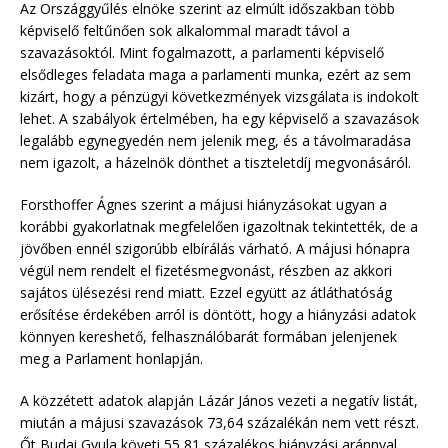
Az Országgyűlés elnöke szerint az elmúlt időszakban több
képviselő feltűnően sok alkalommal maradt távol a
szavazásoktól. Mint fogalmazott, a parlamenti képviselő
elsődleges feladata maga a parlamenti munka, ezért az sem
kizárt, hogy a pénzügyi következmények vizsgálata is indokolt
lehet. A szabályok értelmében, ha egy képviselő a szavazások
legalább egynegyedén nem jelenik meg, és a távolmaradása
nem igazolt, a házelnök dönthet a tiszteletdíj megvonásáról.
Forsthoffer Ágnes szerint a májusi hiányzásokat ugyan a
korábbi gyakorlatnak megfelelően igazoltnak tekintették, de a
jövőben ennél szigorúbb elbírálás várható. A májusi hónapra
végül nem rendelt el fizetésmegvonást, részben az akkori
sajátos ülésezési rend miatt. Ezzel együtt az átláthatóság
erősítése érdekében arról is döntött, hogy a hiányzási adatok
könnyen kereshető, felhasználóbarát formában jelenjenek
meg a Parlament honlapján.
A közzétett adatok alapján Lázár János vezeti a negatív listát,
miután a májusi szavazások 73,64 százalékán nem vett részt.
Őt Budai Gyula követi 55,81 százalékos hiányzási aránnyal,