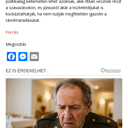
politikailag kellemetlen lehet azoknak, akik ritkán vesznek részt
a szavazásokon, és júniustól akár a tiszteletdíjukat is
kockáztathatják, ha nem tudják megfelelően igazolni a
távolmaradásukat.
Forrás
Megosztás
F
M
E
a
e
m
c
ss
ai
e
e
l
b
n
o
g
o
e
k
r