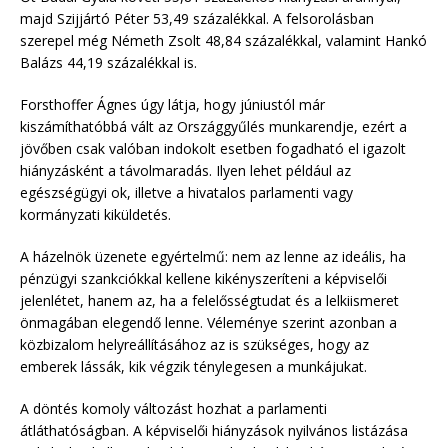
majd Szijjártó Péter 53,49 százalékkal. A felsorolásban
szerepel még Németh Zsolt 48,84 százalékkal, valamint Hankó
Balázs 44,19 százalékkal is.
Forsthoffer Ágnes úgy látja, hogy júniustól már
kiszámíthatóbbá vált az Országgyűlés munkarendje, ezért a
jövőben csak valóban indokolt esetben fogadható el igazolt
hiányzásként a távolmaradás. Ilyen lehet például az
egészségügyi ok, illetve a hivatalos parlamenti vagy
kormányzati kiküldetés.
A házelnök üzenete egyértelmű: nem az lenne az ideális, ha
pénzügyi szankciókkal kellene kikényszeríteni a képviselői
jelenlétet, hanem az, ha a felelősségtudat és a lelkiismeret
önmagában elegendő lenne. Véleménye szerint azonban a
közbizalom helyreállításához az is szükséges, hogy az
emberek lássák, kik végzik ténylegesen a munkájukat.
A döntés komoly változást hozhat a parlamenti
átláthatóságban. A képviselői hiányzások nyilvános listázása