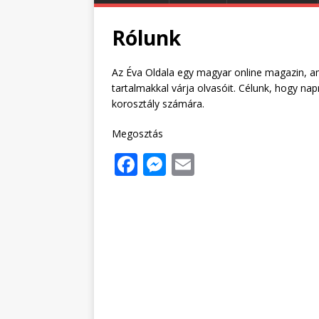
Rólunk
Az Éva Oldala egy magyar online magazin, am
tartalmakkal várja olvasóit. Célunk, hogy n
korosztály számára.
Megosztás
F
M
E
a
e
m
c
ss
ai
e
e
l
b
n
o
g
o
e