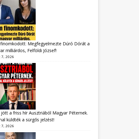
finomkodott: Megfegyelmezte Dúró Dórát a
r milliárdos, Felföldi József!
 7, 2026
jött a friss hír Ausztriából Magyar Péternek.
al küldték a sürgős jelzést!
 7, 2026