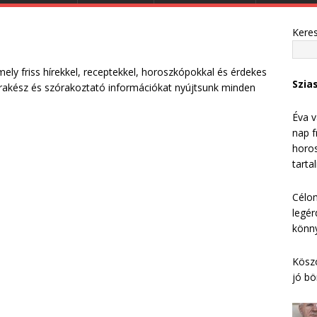
Kere
ely friss hírekkel, receptekkel, horoszkópokkal és érdekes
Szia
aprakész és szórakoztató információkat nyújtsunk minden
Éva v
nap f
horos
tarta
Célom
legér
könny
Köszö
jó bö