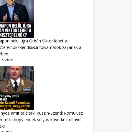
apon belül újra Orbán Viktor lehet a
zterelnök?Rendkívüli folyamatok zajlanak a
rben.
 7, 2026
nyos amit találtak! Ruszin-Szendi Romulusz
entette,hogy ennek súlyos következményei
ek!
 7, 2026