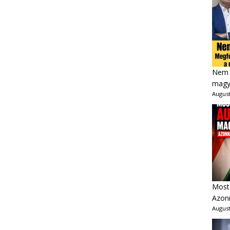
Nem 
magya
August
Most 
Azonn
August