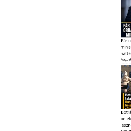
Pár n
minis
hátté
August
Botrá
bejel
leszn
August