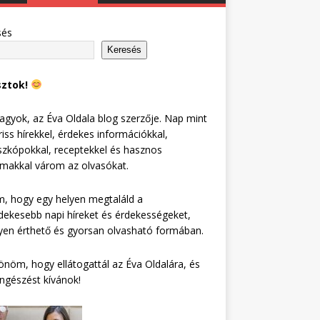
sés
Keresés
sztok!
agyok, az Éva Oldala blog szerzője. Nap mint
riss hírekkel, érdekes információkkal,
zkópokkal, receptekkel és hasznos
lmakkal várom az olvasókat.
, hogy egy helyen megtaláld a
dekesebb napi híreket és érdekességeket,
en érthető és gyorsan olvasható formában.
nöm, hogy ellátogattál az Éva Oldalára, és
ngészést kívánok!