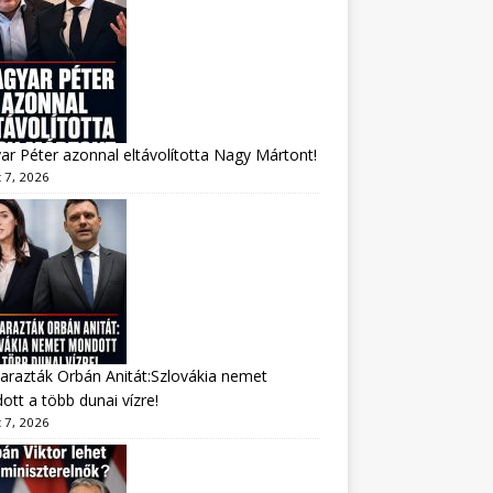
r Péter azonnal eltávolította Nagy Mártont!
 7, 2026
arazták Orbán Anitát:Szlovákia nemet
tt a több dunai vízre!
 7, 2026