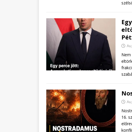
széls
Egy
elt
Pét
Au
Nem s
eltör
frakc
szabá
Nos
Au
Nostr
16. s
előre
konfl