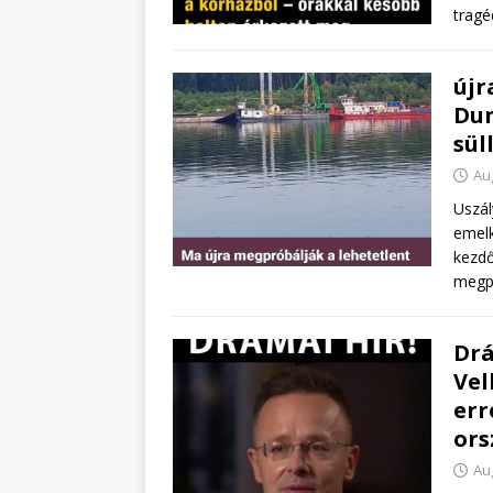
tragé
újr
Dun
sül
Au
Uszál
emelk
kezdő
megp
Drá
Vel
err
ors
Au