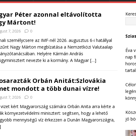
yar Péter azonnal eltávolította
Kere
y Mártont!
gust 7, 2026
0
Szia
ali személycsere az IMF-nél 2026. augusztus 6-i hatállyal
zűnt Nagy Márton megbízatása a Nemzetközi Valutaalap
Éva v
ányzótanácsában. Helyére Kármán András
nap f
gyminisztert nevezte ki a kormány. A Magyar
[…]
horos
tarta
osarazták Orbán Anitát:Szlovákia
Célom
et mondott a több dunai vízre!
legér
gust 7, 2026
0
könny
vizet kért Magyarország számára Orbán Anita arra kérte a
Köszö
ák környezetvédelmi minisztert: segítsen, hogy a lehető
jó bö
gyobb mennyiségű víz érkezzen a Dunán Magyarországra,
]