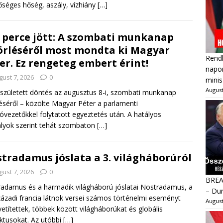
őséges hőség, aszály, vízhiány
[…]
 perce jött: A szombati munkanap
örléséről most mondta ki Magyar
Rendk
er. Ez rengeteg embert érint!
napon
gust 7, 2026
0
minis
August
zületett döntés az augusztus 8-i, szombati munkanap
léséről – közölte Magyar Péter a parlamenti
ióvezetőkkel folytatott egyeztetés után. A hatályos
lyok szerint tehát szombaton
[…]
tradamus jóslata a 3. világháborúról
gust 7, 2026
0
BREAK
adamus és a harmadik világháború jóslatai Nostradamus, a
– Dur
zázadi francia látnok versei számos történelmi eseményt
August
vetítettek, többek között világháborúkat és globális
iktusokat. Az utóbbi
[…]