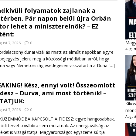
dkívüli folyamatok zajlanak a
térben. Pár napon belül újra Orbán
tor lehet a miniszterelnök? – EZ
tént:
Magya
gust 7, 2026
0
August
ordalacsony dunai vízállás miatt az elmúlt napokban egyre
bejegyzés jelent meg a közösségi médiában arról, hogy
ria vagy Németország esetlegesen visszatartja a Duna
[…]
AKING! Kész, ennyi volt! Összeomlott
idesz – Durva, ami most történik! –
TATJUK:
Kikos
gust 7, 2026
0
mondo
August
KÜZEMMÓDBA KAPCSOLT A FIDESZ: egyre hangosabbak,
lódi tervet továbbra sem mutatnak. Az energiaválság az
zéket is vizsgáztatja. Magyarországot egyszerre sújtja