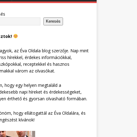
sés
Keresés
sztok!
agyok, az Éva Oldala blog szerzője. Nap mint
riss hírekkel, érdekes információkkal,
zkópokkal, receptekkel és hasznos
lmakkal várom az olvasókat.
, hogy egy helyen megtaláld a
dekesebb napi híreket és érdekességeket,
en érthető és gyorsan olvasható formában.
nöm, hogy ellátogattál az Éva Oldalára, és
ngészést kívánok!