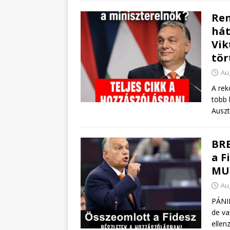
Ren
hát
Vik
tör
Au
A rek
több 
Auszt
BRE
a F
MU
Au
PÁNI
de va
ellen