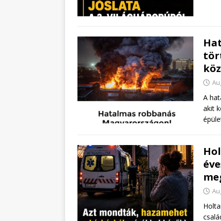
Hat
tör
köz
Au
A hat
akit 
épüle
Hol
éve
meg
Au
Holta
csalá