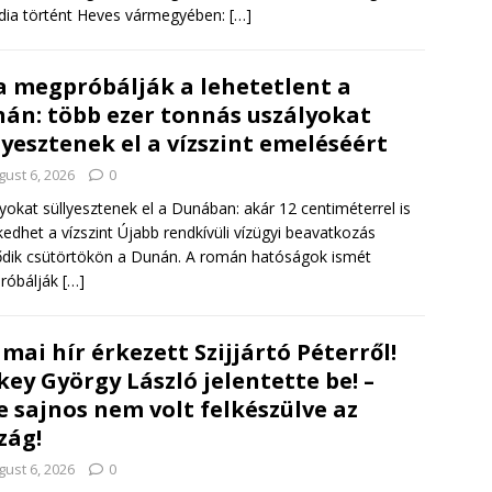
dia történt Heves vármegyében:
[…]
a megpróbálják a lehetetlent a
án: több ezer tonnás uszályokat
lyesztenek el a vízszint emeléséért
gust 6, 2026
0
yokat süllyesztenek el a Dunában: akár 12 centiméterrel is
edhet a vízszint Újabb rendkívüli vízügyi beavatkozás
dik csütörtökön a Dunán. A román hatóságok ismét
róbálják
[…]
mai hír érkezett Szijjártó Péterről!
key György László jelentette be! –
e sajnos nem volt felkészülve az
zág!
gust 6, 2026
0