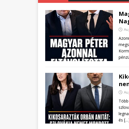
Mag
Nag
Au
Azonn
megs
Korm
pénzü
Kik
nem
Au
Több 
szlov
legna
és
[…