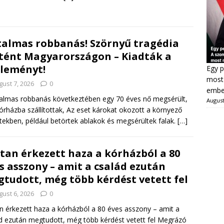
almas robbanás! Szörnyű tragédia
tént Magyarországon – Kiadták a
leményt!
Egy p
most 
gust 7, 2026
0
ember
almas robbanás következtében egy 70 éves nő megsérült,
August
kórházba szállítottak, Az eset károkat okozott a környező
tekben, például betörtek ablakok és megsérültek falak.
[…]
tan érkezett haza a kórházból a 80
s asszony – amit a család ezután
tudott, még több kérdést vetett fel
gust 6, 2026
0
n érkezett haza a kórházból a 80 éves asszony – amit a
d ezután megtudott, még több kérdést vetett fel Megrázó