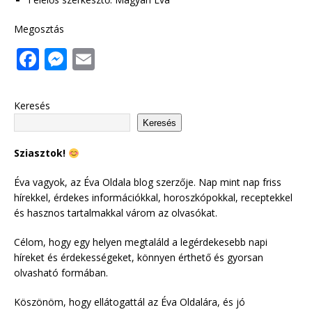
Megosztás
F
M
E
a
e
m
c
ss
ai
Keresés
e
e
l
Keresés
b
n
Sziasztok!
o
g
Éva vagyok, az Éva Oldala blog szerzője. Nap mint nap friss
o
e
hírekkel, érdekes információkkal, horoszkópokkal, receptekkel
k
r
és hasznos tartalmakkal várom az olvasókat.
Célom, hogy egy helyen megtaláld a legérdekesebb napi
híreket és érdekességeket, könnyen érthető és gyorsan
olvasható formában.
Köszönöm, hogy ellátogattál az Éva Oldalára, és jó