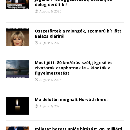
dolog derült ki!
August 6, 2026
Összetörtek a rajongók, szomorú hír jött
Balázs Kláriról
August 6, 2026
Most jött: 80 km/órás szél, jégeső és
zivatarok csaphatnak le – kiadták a
figyelmeztetést
August 6, 2026
Ma délután meghalt Horváth Imre.
August 6, 2026
Ítéletet hozott uniós bíróság: 289 milliárd