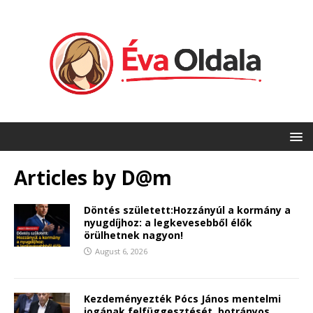
Articles by
D@m
Döntés született:Hozzányúl a kormány a
nyugdíjhoz: a legkevesebből élők
örülhetnek nagyon!
August 6, 2026
Kezdeményezték Pócs János mentelmi
jogának felfüggesztését, botrányos