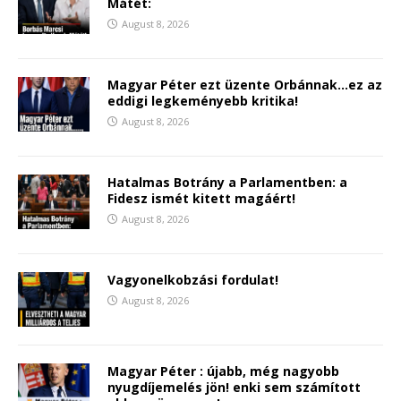
Mátét:
August 8, 2026
Magyar Péter ezt üzente Orbánnak…ez az
eddigi legkeményebb kritika!
August 8, 2026
Hatalmas Botrány a Parlamentben: a
Fidesz ismét kitett magáért!
August 8, 2026
Vagyonelkobzási fordulat!
August 8, 2026
Magyar Péter : újabb, még nagyobb
nyugdíjemelés jön! enki sem számított