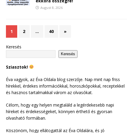
ekkora összegre!
August 8, 2026
1
2
…
40
»
Keresés
Keresés
Sziasztok!
Éva vagyok, az Éva Oldala blog szerzője. Nap mint nap friss
hírekkel, érdekes információkkal, horoszkópokkal, receptekkel
és hasznos tartalmakkal várom az olvasókat.
Célom, hogy egy helyen megtaláld a legérdekesebb napi
híreket és érdekességeket, könnyen érthető és gyorsan
olvasható formában.
Köszönöm, hogy ellátogattál az Éva Oldalára, és jó