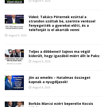
August 9, 2026
Videó: Takács Péternek ezúttal a
strandon szóltak be, szerinte veréssel
fenyegették a gyerekei előtt, és a
telefonját is el akarták venni
August 9, 2026
Teljes a döbbenet! Sajnos ma végül
kiderült, hogy igazából miért állt le Paks:
August 8, 2026
Jön az emelés – Hatalmas összeget
kapnak a nyugdíjasok!
August 8, 2026
Borbás Marcsi ezért beperelte Kocsis