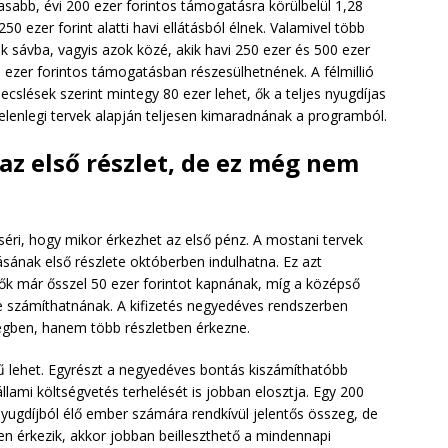
abb, évi 200 ezer forintos támogatásra körülbelül 1,28
250 ezer forint alatti havi ellátásból élnek. Valamivel több
ik sávba, vagyis azok közé, akik havi 250 ezer és 500 ezer
00 ezer forintos támogatásban részesülhetnének. A félmillió
becslések szerint mintegy 80 ezer lehet, ők a teljes nyugdíjas
 jelenlegi tervek alapján teljesen kimaradnának a programból.
z első részlet, de ez még nem
éri, hogy mikor érkezhet az első pénz. A mostani tervek
sának első részlete októberben indulhatna. Ez azt
lők már ősszel 50 ezer forintot kapnának, míg a középső
re számíthatnának. A kifizetés negyedéves rendszerben
gben, hanem több részletben érkezne.
ű lehet. Egyrészt a negyedéves bontás kiszámíthatóbb
llami költségvetés terhelését is jobban elosztja. Egy 200
yugdíjból élő ember számára rendkívül jelentős összeg, de
en érkezik, akkor jobban beilleszthető a mindennapi