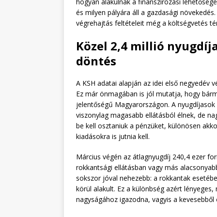
hogyan alakulnak a finanszírozási lehetősége
és milyen pályára áll a gazdasági növekedés.
végrehajtás feltételeit még a költségvetés t
Közel 2,4 millió nyugdí
döntés
A KSH adatai alapján az idei első negyedév vé
Ez már önmagában is jól mutatja, hogy bármi
jelentőségű Magyarországon. A nyugdíjasok 
viszonylag magasabb ellátásból élnek, de n
be kell osztaniuk a pénzüket, különösen akko
kiadásokra is jutnia kell.
Március végén az átlagnyugdíj 240,4 ezer fori
rokkantsági ellátásban vagy más alacsonyabb
sokszor jóval nehezebb: a rokkantak esetébe
körül alakult. Ez a különbség azért lényeges
nagyságához igazodna, vagyis a kevesebből