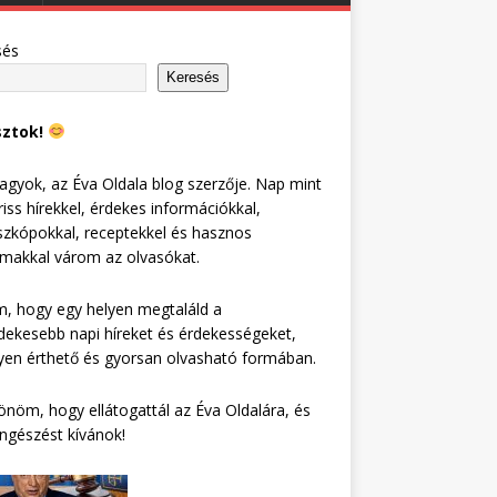
sés
Keresés
sztok!
agyok, az Éva Oldala blog szerzője. Nap mint
riss hírekkel, érdekes információkkal,
zkópokkal, receptekkel és hasznos
lmakkal várom az olvasókat.
, hogy egy helyen megtaláld a
dekesebb napi híreket és érdekességeket,
en érthető és gyorsan olvasható formában.
nöm, hogy ellátogattál az Éva Oldalára, és
ngészést kívánok!