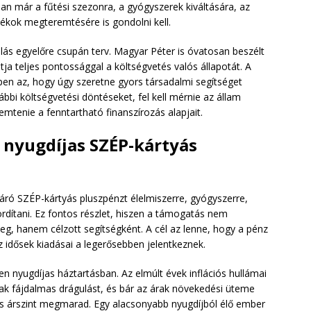
an már a fűtési szezonra, a gyógyszerek kiváltására, az
lékok megteremtésére is gondolni kell.
lás egyelőre csupán terv. Magyar Péter is óvatosan beszélt
a teljes pontossággal a költségvetés valós állapotát. A
en az, hogy úgy szeretne gyors társadalmi segítséget
rábbi költségvetési döntéseket, fel kell mérnie az állam
emtenie a fenntartható finanszírozás alapjait.
a nyugdíjas SZÉP-kártyás
áró SZÉP-kártyás pluszpénzt élelmiszerre, gyógyszerre,
dítani. Ez fontos részlet, hiszen a támogatás nem
g, hanem célzott segítségként. A cél az lenne, hogy a pénz
z idősek kiadásai a legerősebben jelentkeznek.
en nyugdíjas háztartásban. Az elmúlt évek inflációs hullámai
ak fájdalmas drágulást, és bár az árak növekedési üteme
as árszint megmarad. Egy alacsonyabb nyugdíjból élő ember