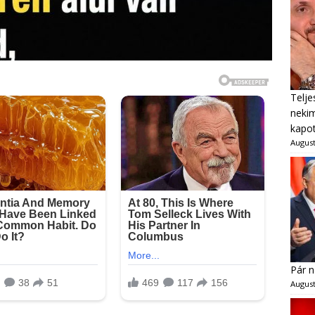
Telje
neki
kapot
August
Pár n
August