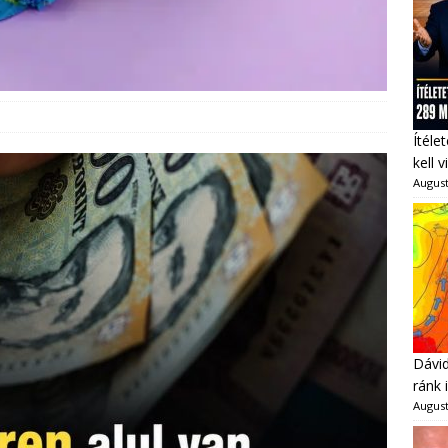
Ítéle
kell 
August
Dávid
ránk 
August