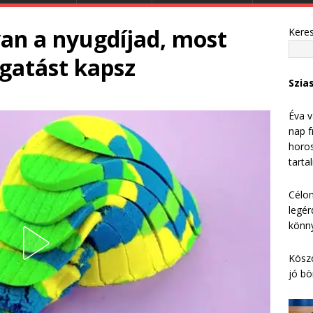
van a nyugdíjad, most
Kere
ogatást kapsz
Szia
Éva v
nap f
horos
tarta
Célom
legér
könny
Köszö
jó bö