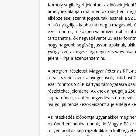
Komoly segítséget jelenthet az idősek jelen
amelynek alapján már idén októberben megér
elképzelései szerint jogosultak lesznek a SZ
millió nyugdíjas kaphatná meg a magasabb ö
ezer forintot, miközben valamivel több mint
tartozhatna, ők negyedévente 25 ezer forintr
hogy nagyobb segítség jusson azoknak, akik a
gyógyszer, az egészségmegőrzés vagy akár n
jelent – írja a azenpenzem.hu
A program részleteit Magyar Péter az RTL-nek
tervek szerint azok a nyugdíjasok, akik havi 
ezer forintos SZÉP-kártyás támogatásra szá
részleteket jelentene. Akiknek a nyugdíja 250
kaphatnának, szintén negyedéves ütemezésben, 
nyugdíjjal rendelkezők viszont a jelenlegi e
Az intézkedés időpontja ugyanakkor még nem 
októberben indulhatnának, de Magyar Péter i
milyen pontos kép rajzolódik ki a költségvet