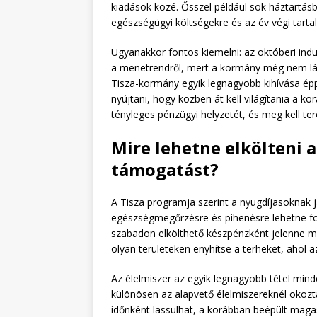
kiadások közé. Ősszel például sok háztartásb
egészségügyi költségekre és az év végi tarta
Ugyanakkor fontos kiemelni: az októberi indu
a menetrendről, mert a kormány még nem látj
Tisza-kormány egyik legnagyobb kihívása épp
nyújtani, hogy közben át kell világítania a ko
tényleges pénzügyi helyzetét, és meg kell ter
Mire lehetne elkölteni 
támogatást?
A Tisza programja szerint a nyugdíjasoknak j
egészségmegőrzésre és pihenésre lehetne for
szabadon elkölthető készpénzként jelenne me
olyan területeken enyhítse a terheket, ahol a
Az élelmiszer az egyik legnagyobb tétel mind
különösen az alapvető élelmiszereknél okozt
időnként lassulhat, a korábban beépült mag