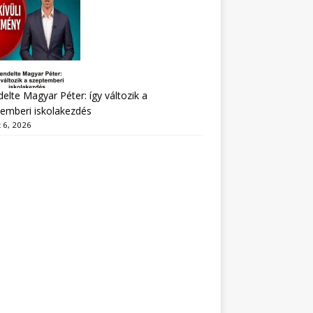
delte Magyar Péter: így változik a
emberi iskolakezdés
 6, 2026