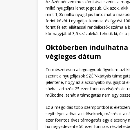
Az Azénpénzem.hu számításai szerint a magas
millió nyugdíjas lehet jogosult. Ők azok, akik 
mint 1,05 millió nyugdíjas tartozhat a másod
forint közötti nyugdíjat kapnak, és így évi 1
forint feletti ellátással rendelkezők száma a 
kör nagyjából 3,5 százalékát tehetik ki, és a
Októberben indulhatna a
végleges dátum
Természetesen a legnagyobb figyelem azt kís
szerint a nyugdíjasok SZÉP-kártyás támogatá
jelentené, hogy az alacsonyabb nyugdíjból é
sávba tartozók 25 ezer forintos első részlet
működne, tehát a támogatás nem egy össze
Ez a megoldás több szempontból is életszer
segítséget adhat az időseknek, másrészt az á
ezer forintos éves támogatás egy alacsony n
ha negyedévente 50 ezer forintos részletekb