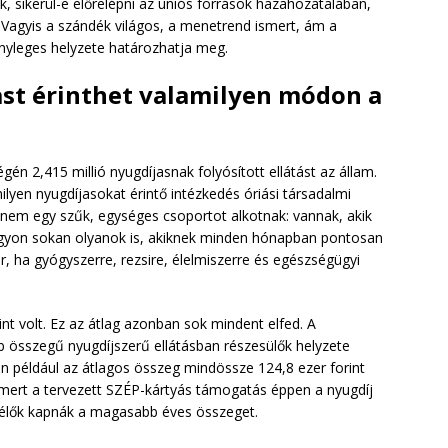
k, sikerül-e előrelépni az uniós források hazahozatalában,
 Vagyis a szándék világos, a menetrend ismert, ám a
ényleges helyzete határozhatja meg.
jast érinthet valamilyen módon a
gén 2,415 millió nyugdíjasnak folyósított ellátást az állam.
lyen nyugdíjasokat érintő intézkedés óriási társadalmi
nem egy szűk, egységes csoportot alkotnak: vannak, akik
agyon sokan olyanok is, akiknek minden hónapban pontosan
r, ha gyógyszerre, rezsire, élelmiszerre és egészségügyi
nt volt. Ez az átlag azonban sok mindent elfed. A
 összegű nyugdíjszerű ellátásban részesülők helyzete
n például az átlagos összeg mindössze 124,8 ezer forint
, mert a tervezett SZÉP-kártyás támogatás éppen a nyugdíj
 élők kapnák a magasabb éves összeget.