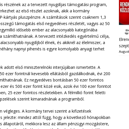
tős részének az a tervezett nyugdíjas támogatási program,
kezhet az első részlet azoknak, akik a kormány
ÉP-kártyás pluszpénzre. A számítások szerint csaknem 1,3
sszegű támogatás első negyedéves részletét, vagyis az 50
 egymillió idősebb ember az alacsonyabb kategóriába
a számíthatnának. A tervezett intézkedés egyértelmű célja,
Elren
lacsonyabb nyugdíjból élnek, és akiknél az élelmiszer, a
szept
éhány napnyi pihenés is egyre komolyabb anyagi terhet
August
 adott első miniszterelnöki interjújában ismertette. A
250 ezer forintnál kevesebb ellátásból gazdálkodnak, évi 200
míthatnának. Ez negyedéves bontásban 50 ezer forintos
 ezer és 500 ezer forint közé esik, azok évi 100 ezer forintot
25 ezer forintos részletekben. A félmillió forint feletti
lképzelések szerint kimaradnának a programból.
végleges. A kormány tervei szerint a kifizetések
s jelezte: mindez attól függ, hogy a következő hónapokban
és állapotáról, mekkora lesz az állam pénzügyi mozgástere,