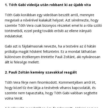
1. Tóth Gabi videója után robbant ki az újabb vita
Tóth Gabi korábban egy videóban beszélt arról, mennyire
megviseli a nővérével kialakult helyzet. Azt sérelmezte, hogy
szerinte Tóth Vera csak bizonyos részeket emel ki a róla szóló
történetből, ezzel pedig tovább erősíti az ellene irányuló
indulatokat.
Gabi azt is fájdalmasnak nevezte, ha a testvére az ő hátán
próbálja magát hősként feltüntetni. Ez a mondat láthatóan
különösen érzékenyen érintette Pauli Zoltánt, aki nyilvánosan
állt ki felesége mellett.
2. Pauli Zoltán kemény szavakkal reagált
Tóth Vera férje nem finomkodott. Kommentjében arról írt,
hogy közel tíz éve látja a testvérek viharos kapcsolatát, és
szerinte nem tapasztalta, hogy Tóth Gabi valóban segítette
volna Verát.