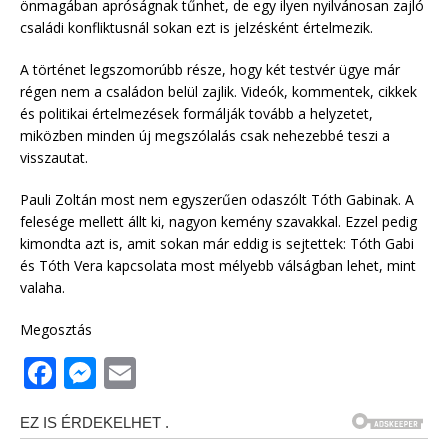
önmagában apróságnak tűnhet, de egy ilyen nyilvánosan zajló
családi konfliktusnál sokan ezt is jelzésként értelmezik.
A történet legszomorúbb része, hogy két testvér ügye már
régen nem a családon belül zajlik. Videók, kommentek, cikkek
és politikai értelmezések formálják tovább a helyzetet,
miközben minden új megszólalás csak nehezebbé teszi a
visszautat.
Pauli Zoltán most nem egyszerűen odaszólt Tóth Gabinak. A
felesége mellett állt ki, nagyon kemény szavakkal. Ezzel pedig
kimondta azt is, amit sokan már eddig is sejtettek: Tóth Gabi
és Tóth Vera kapcsolata most mélyebb válságban lehet, mint
valaha.
Megosztás
F
M
E
a
e
m
c
ss
ai