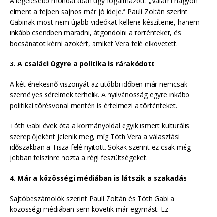
A legélesebb mondatában úgy fogalmazott: „Valami nagyon
elment a fejben sajnos már jó ideje.” Pauli Zoltán szerint
Gabinak most nem újabb videókat kellene készítenie, hanem
inkább csendben maradni, átgondolni a történteket, és
bocsánatot kérni azokért, amiket Vera felé elkövetett.
3. A családi ügyre a politika is rárakódott
A két énekesnő viszonyát az utóbbi időben már nemcsak
személyes sérelmek terhelik. A nyilvánosság egyre inkább
politikai törésvonal mentén is értelmezi a történteket.
Tóth Gabi évek óta a kormányoldal egyik ismert kulturális
szereplőjeként jelenik meg, míg Tóth Vera a választási
időszakban a Tisza felé nyitott. Sokak szerint ez csak még
jobban felszínre hozta a régi feszültségeket.
4. Már a közösségi médiában is látszik a szakadás
Sajtóbeszámolók szerint Pauli Zoltán és Tóth Gabi a
közösségi médiában sem követik már egymást. Ez