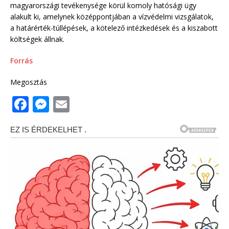
magyarországi tevékenysége körül komoly hatósági ügy
alakult ki, amelynek középpontjában a vízvédelmi vizsgálatok,
a határérték-túllépések, a kötelező intézkedések és a kiszabott
költségek állnak.
Forrás
Megosztás
F
M
E
a
e
m
c
ss
ai
e
e
l
b
n
o
g
o
e
k
r