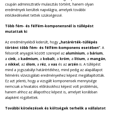
csupán adminisztratív mulasztás történt, hanem olyan
eredmények kerültek napvilágra, amelyek további
intézkedéseket tettek szükségessé.
Több fém- és félfém-komponensnél is túllépést
mutattak ki
Az eredményekből kiderült, hogy
„határérték-túllépés
történt több fém- és félfém-komponens esetében”
. A
felsorolt anyagok között szerepel az
alumínium
, a
bárium
,
a
cink
, a
kadmium
, a
kobalt
, a
króm
, a
lítium
, a
mangán
,
a
nikkel
, az
ólom
, a
réz
, a
vas
és az
arzén
is. A túllépést
mind a jogszabályi határértékhez, mind pedig az alapállapot
felmérés vízvizsgálati eredményeihez képest megállapították.
Ez azt jelenti, hogy a vizsgált komponensek mennyisége
nemcsak a hivatalos előírásokhoz képest volt problémás,
hanem ahhoz az állapothoz képest is, amelyet korábban
alapként rögzítettek.
További kötelezések és költségek terhelik a vállalatot