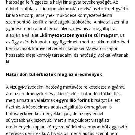
hatósága felfüggeszti a helyi kínai gyár tevékenységét. Az
érintett vállalat a lítiumion-akkumulátor-elválasztófilmet gyártó
kínai Semcorp, amelynek működése környezetvédelmi
szempontból került a hatóságok látókörébe. A hivatal szerint a
gyár esetében a probléma súlyos, ugyanis a megállapítás
alapján a vállalat
„környezetszennyezése túl magas”
. Ez
az ügy azért is kapott nagy figyelmet, mert az akkumulátoripari
beruházások környezetvédelmi kérdései Magyarországon
hosszabb ideje komoly társadalmi és hatósági vitákat váltanak
ki.
Határidőn túl érkeztek meg az eredmények
A vízügyi-vízvédelmi hatóság mintavételre kötelezte a gyárat,
ám az eredményeket és a kiértékelést határidőn túl küldték
meg. Emiatt a vállalatnak
egymillió forint
bírságot kellett
fizetnie. A késedelmes adatszolgáltatás önmagában is
hatósági következményekkel járt, de az ügy ennél
súlyosabbnak bizonyult, mert a megküldött vizsgálati
eredmények alapján környezetvédelmi szempontból aggasztó
eltérések derültek ki. A hivatalos megállapítás szerint nem