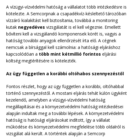
A vízügyi-vízvédelmi hatóság a vállalatot több intézkedésre is
kötelezte. A Semcorpnak a csapadékvíz-késleltető tározóban
vízzáró kialakítást kell biztosítania, továbbá a monitoring
kutak
negyedéves
vizsgálatát is el kell végeznie. Emellett
bővíteni kell a vizsgálandó komponensek körét is, vagyis a
hatóság további anyagok ellenőrzését írta elő. A cégnek
nemcsak a bírsággal kell számolnia: a hatósági eljáráshoz
kapcsolódóan a
több mint kétmillió forintos
eljárási
költség megtérítésére is kötelezték.
Az ügy független a korábbi oltóhabos szennyezéstől
Fontos részlet, hogy az ügy független a korábbi, oltóhabbal
történő szennyezéstől. A mostani eljárás tehát külön ügyként
kezelendő, amelyben a vízügyi-vízvédelmi hatóság
megállapításai és a környezetvédelmi hatóság intézkedései
alapján indultak meg a további lépések. A környezetvédelmi
hatóság is hatósági eljárásokat indított, így a vállalat
működése és környezetvédelmi megfelelése több oldalról is
vizsgálat alá került. A történtek alapján a Semcorp