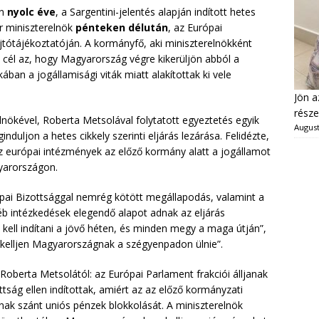
en
nyolc éve
, a Sargentini-jelentés alapján indított hetes
er miniszterelnök
pénteken délután
, az Európai
jtótájékoztatóján. A kormányfő, aki miniszterelnökként
 cél az, hogy Magyarország végre kikerüljön abból a
ban a jogállamisági viták miatt alakítottak ki vele
Jön a
része
lnökével, Roberta Metsolával folytatott egyeztetés egyik
August
duljon a hetes cikkely szerinti eljárás lezárása. Felidézte,
az európai intézmények az előző kormány alatt a jogállamot
gyarországon.
pai Bizottsággal nemrég kötött megállapodás, valamint a
éb intézkedések elegendő alapot adnak az eljárás
 kell indítani a jövő héten, és minden megy a maga útján”,
 kelljen Magyarországnak a szégyenpadon ülnie”.
 Roberta Metsolától: az Európai Parlament frakciói álljanak
ttság ellen indítottak, amiért az az előző kormányzati
nak szánt uniós pénzek blokkolását. A miniszterelnök