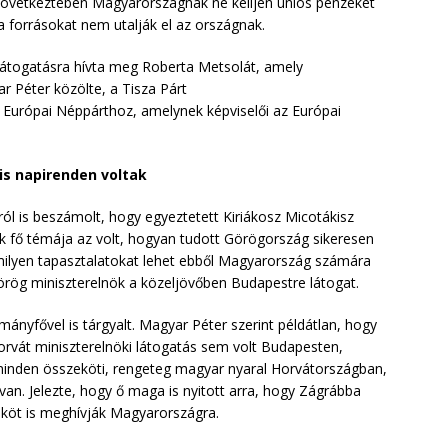
a következtében Magyarországnak ne kelljen uniós pénzeket
a forrásokat nem utalják el az országnak.
 látogatásra hívta meg Roberta Metsolát, amely
 Péter közölte, a Tisza Párt
 Európai Néppárthoz, amelynek képviselői az Európai
is napirenden voltak
ról is beszámolt, hogy egyeztetett Kiriákosz Micotákisz
k fő témája az volt, hogyan tudott Görögország sikeresen
s milyen tapasztalatokat lehet ebből Magyarország számára
örög miniszterelnök a közeljövőben Budapestre látogat.
mányfővel is tárgyalt. Magyar Péter szerint példátlan, hogy
horvát miniszterelnöki látogatás sem volt Budapesten,
minden összeköti, rengeteg magyar nyaral Horvátországban,
van. Jelezte, hogy ő maga is nyitott arra, hogy Zágrábba
ököt is meghívják Magyarországra.