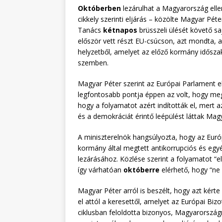
Októberben
lezárulhat a Magyarország ell
cikkely szerinti eljárás – közölte Magyar Pét
Tanács
kétnapos
brüsszeli ülését követő sa
először vett részt EU-csúcson, azt mondta, a
helyzetből, amelyet az előző kormány időszaká
szemben.
Magyar Péter szerint az Európai Parlament e
legfontosabb pontja éppen az volt, hogy megin
hogy a folyamatot azért indították el, mert 
és a demokráciát érintő leépülést láttak Ma
A miniszterelnök hangsúlyozta, hogy az Euró
kormány által megtett antikorrupciós és egy
lezárásához. Közlése szerint a folyamatot “el
így várhatóan
októberre
elérhető, hogy “ne
Magyar Péter arról is beszélt, hogy azt kérte
el attól a keresettől, amelyet az Európai Bizo
ciklusban feloldotta bizonyos, Magyarország