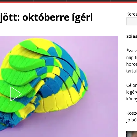
ött: októberre ígéri
Kere
Szia
Éva v
nap f
horos
tarta
Célom
legér
könny
Köszö
jó bö