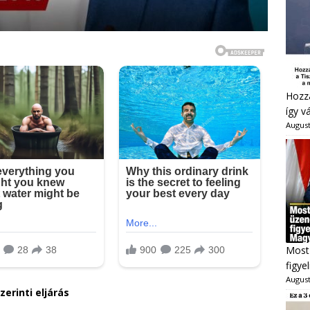
Hozzá
így v
August
Most 
figye
August
erinti eljárás