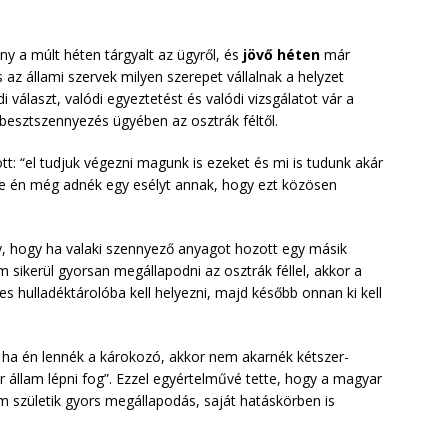
 a múlt héten tárgyalt az ügyről, és
jövő héten
már
 az állami szervek milyen szerepet vállalnak a helyzet
 választ, valódi egyeztetést és valódi vizsgálatot vár a
esztszennyezés ügyében az osztrák féltől.
t: “el tudjuk végezni magunk is ezeket és mi is tudunk akár
 de én még adnék egy esélyt annak, hogy ezt közösen
y, hogy ha valaki szennyező anyagot hozott egy másik
m sikerül gyorsan megállapodni az osztrák féllel, akkor a
hulladéktárolóba kell helyezni, majd később onnan ki kell
 ha én lennék a károkozó, akkor nem akarnék kétszer-
 állam lépni fog”. Ezzel egyértelművé tette, hogy a magyar
m születik gyors megállapodás, saját hatáskörben is