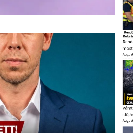
Rendő
most 
August
Várat
időjá
August