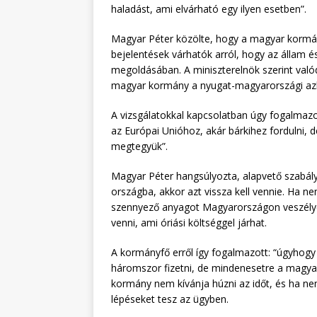
haladást, ami elvárható egy ilyen esetben”.
Magyar Péter közölte, hogy a magyar kormány
bejelentések várhatók arról, hogy az állam és
megoldásában. A miniszterelnök szerint valódi
magyar kormány a nyugat-magyarországi azb
A vizsgálatokkal kapcsolatban úgy fogalmazot
az Európai Unióhoz, akár bárkihez fordulni,
megtegyük”.
Magyar Péter hangsúlyozta, alapvető szabál
országba, akkor azt vissza kell vennie. Ha ne
szennyező anyagot Magyarországon veszélyes 
venni, ami óriási költséggel járhat.
A kormányfő erről így fogalmazott: “úgyhogy
háromszor fizetni, de mindenesetre a magyar
kormány nem kívánja húzni az időt, és ha ne
lépéseket tesz az ügyben.