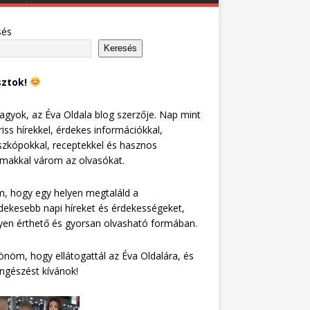
sés
Keresés
sztok!
agyok, az Éva Oldala blog szerzője. Nap mint
riss hírekkel, érdekes információkkal,
zkópokkal, receptekkel és hasznos
lmakkal várom az olvasókat.
, hogy egy helyen megtaláld a
dekesebb napi híreket és érdekességeket,
en érthető és gyorsan olvasható formában.
nöm, hogy ellátogattál az Éva Oldalára, és
ngészést kívánok!