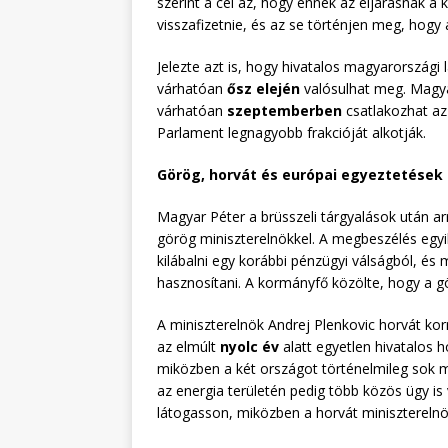
szerint a cél az, hogy ennek az eljárásnak 
visszafizetnie, és az se történjen meg, hogy 
Jelezte azt is, hogy hivatalos magyarországi
várhatóan
ősz elején
valósulhat meg. Magyar
várhatóan
szeptemberben
csatlakozhat az
Parlament legnagyobb frakcióját alkotják.
Görög, horvát és európai egyeztetések 
Magyar Péter a brüsszeli tárgyalások után ar
görög miniszterelnökkel. A megbeszélés egyi
kilábalni egy korábbi pénzügyi válságból, é
hasznosítani. A kormányfő közölte, hogy a g
A miniszterelnök Andrej Plenkovic horvát kor
az elmúlt
nyolc év
alatt egyetlen hivatalos 
miközben a két országot történelmileg sok 
az energia területén pedig több közös ügy is 
látogasson, miközben a horvát minisztereln