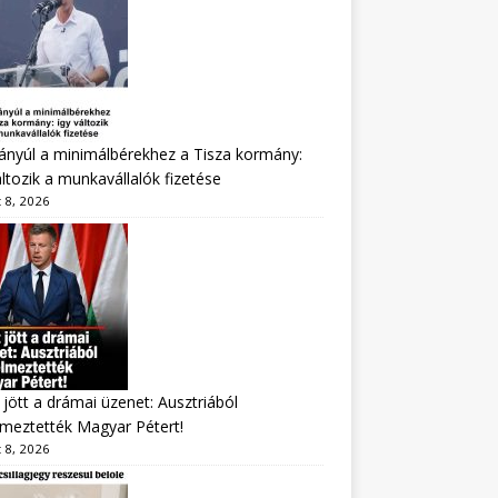
nyúl a minimálbérekhez a Tisza kormány:
áltozik a munkavállalók fizetése
 8, 2026
jött a drámai üzenet: Ausztriából
lmeztették Magyar Pétert!
 8, 2026