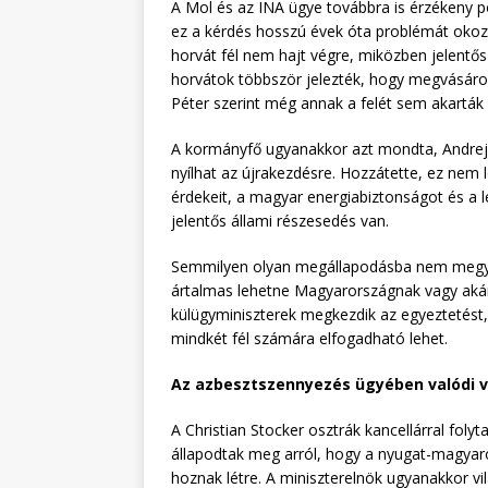
A Mol és az INA ügye továbbra is érzékeny 
ez a kérdés hosszú évek óta problémát okoz,
horvát fél nem hajt végre, miközben jelentős 
horvátok többször jelezték, hogy megvásáro
Péter szerint még annak a felét sem akarták k
A kormányfő ugyanakkor azt mondta, Andrej 
nyílhat az újrakezdésre. Hozzátette, ez ne
érdekeit, a magyar energiabiztonságot és a l
jelentős állami részesedés van.
Semmilyen olyan megállapodásba nem megyü
ártalmas lehetne Magyarországnak vagy akár
külügyminiszterek megkezdik az egyeztetést,
mindkét fél számára elfogadható lehet.
Az azbesztszennyezés ügyében valódi vá
A Christian Stocker osztrák kancellárral fol
állapodtak meg arról, hogy a nyugat-magyar
hoznak létre. A miniszterelnök ugyanakkor vi