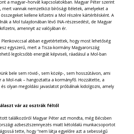
pont a magyar–horvát kapcsolatokban. Magyar Péter szerint
 mert vannak nemzetközi bírósági ítéletek, amelyeket a
összegeket kellene kifizetni a Mol részére kártérítésként. A
lnák a Mol tulajdonában lévő INA-részesedést, de Magyar
ifizetni, amennyit az valójában ér.
Plenkoviccsal abban egyetértettek, hogy most lehetőség
m lesz egyszerű, mert a Tisza-kormány Magyarország
ehető legolcsóbb energiát képviseli, ráadásul a Mol-ban
nk bele sem rövid-, sem közép-, sem hosszútávon, ami
 a Mol-nak – hangoztatta a kormányfő. Hozzátette, a
 és olyan megoldási javaslatot próbálnak kidolgozni, amely
laszt vár az osztrák féltől
ytatott találkozóról Magyar Péter azt mondta, még Bécsben
országi azbesztszennyezés miatt kétoldalú munkacsoportot
lágossá tette, hogy “nem látja egyelőre azt a sebességű