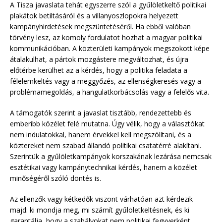
A Tisza javaslata tehát egyszerre szól a gyűlöletkeltő politikai
plakátok betiltásáról és a villanyoszlopokra helyezett
kampányhirdetések megszüntetéséről. Ha ebből valóban
törvény lesz, az komoly fordulatot hozhat a magyar politikai
kommunikációban. A közterületi kampányok megszokott képe
átalakulhat, a pártok mozgástere megváltozhat, és újra
előtérbe kerülhet az a kérdés, hogy a politika feladata a
félelemkeltés vagy a meggyőzés, az ellenségkeresés vagy a
problémamegoldás, a hangulatkorbácsolás vagy a felelős vita.
A támogatók szerint a javaslat tisztább, rendezettebb és
emberibb közélet felé mutatna. Úgy vélik, hogy a választókat
nem indulatokkal, hanem érvekkel kell megszólítani, és a
köztereket nem szabad állandó politikai csatatérré alakítani.
Szerintük a gyűlöletkampányok korszakának lezárása nemcsak
esztétikai vagy kampánytechnikai kérdés, hanem a közélet
minőségéről szóló döntés is.
Az ellenzők vagy kétkedők viszont várhatóan azt kérdezik
majd: ki mondja meg, mi számít gyűlöletkeltésnek, és ki
garantálja, hogy a szabályokat nem politikai fegyverként