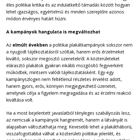
éles politikai kritika és az indulatkeltő támadás között hogyan
lehet igazságos, egyértelmű és minden szereplőre azonos
módon érvényes határt húzni.
A kampányok hangulata is megváltozhat
Az
elmúlt években
a politikai plakátkampányok sokszor nem
a nyugodt tájékoztatásról szóltak, hanem erős érzelmeket
kiváltó, sokszor megosztó üzenetekről. A közterületeket
elárasztó plakátok gyakran inkább mozgósító fegyverként
működtek, mintsem valódi tájékoztatásként. Egy-egy
kampányszlogen nem feltétlenül részletes érvelést adott,
hanem gyors, erős, könnyen megjegyezhető üzenetet,
amelynek célja a figyelem megragadása és az érzelmi reakció
kiváltása volt.
Ha a most bejelentett javaslatból tényleges szabályozás lesz,
az nemcsak a kampányok hangnemét, hanem a látványát is
alapjaiban változtathatja meg. Kevesebb lehet a plakátháború,
visszafogottabbá válhat a közterületi politikai jelenlét, és