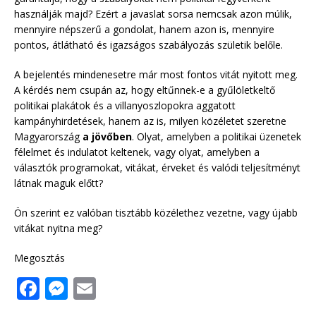
használják majd? Ezért a javaslat sorsa nemcsak azon múlik,
mennyire népszerű a gondolat, hanem azon is, mennyire
pontos, átlátható és igazságos szabályozás születik belőle.
A bejelentés mindenesetre már most fontos vitát nyitott meg.
A kérdés nem csupán az, hogy eltűnnek-e a gyűlöletkeltő
politikai plakátok és a villanyoszlopokra aggatott
kampányhirdetések, hanem az is, milyen közéletet szeretne
Magyarország
a jövőben
. Olyat, amelyben a politikai üzenetek
félelmet és indulatot keltenek, vagy olyat, amelyben a
választók programokat, vitákat, érveket és valódi teljesítményt
látnak maguk előtt?
Ön szerint ez valóban tisztább közélethez vezetne, vagy újabb
vitákat nyitna meg?
Megosztás
F
M
E
a
e
m