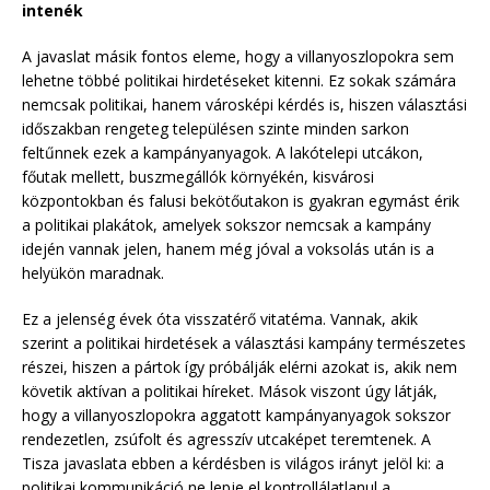
intenék
A javaslat másik fontos eleme, hogy a villanyoszlopokra sem
lehetne többé politikai hirdetéseket kitenni. Ez sokak számára
nemcsak politikai, hanem városképi kérdés is, hiszen választási
időszakban rengeteg településen szinte minden sarkon
feltűnnek ezek a kampányanyagok. A lakótelepi utcákon,
főutak mellett, buszmegállók környékén, kisvárosi
központokban és falusi bekötőutakon is gyakran egymást érik
a politikai plakátok, amelyek sokszor nemcsak a kampány
idején vannak jelen, hanem még jóval a voksolás után is a
helyükön maradnak.
Ez a jelenség évek óta visszatérő vitatéma. Vannak, akik
szerint a politikai hirdetések a választási kampány természetes
részei, hiszen a pártok így próbálják elérni azokat is, akik nem
követik aktívan a politikai híreket. Mások viszont úgy látják,
hogy a villanyoszlopokra aggatott kampányanyagok sokszor
rendezetlen, zsúfolt és agresszív utcaképet teremtenek. A
Tisza javaslata ebben a kérdésben is világos irányt jelöl ki: a
politikai kommunikáció ne lepje el kontrollálatlanul a