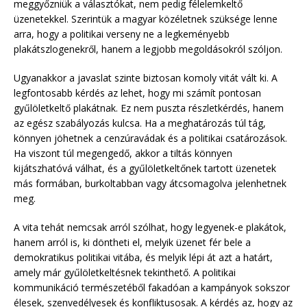
meggyőzniük a választókat, nem pedig félelemkeltő
üzenetekkel. Szerintük a magyar közéletnek szüksége lenne
arra, hogy a politikai verseny ne a legkeményebb
plakátszlogenekről, hanem a legjobb megoldásokról szóljon.
Ugyanakkor a javaslat szinte biztosan komoly vitát vált ki. A
legfontosabb kérdés az lehet, hogy mi számít pontosan
gyűlöletkeltő plakátnak. Ez nem puszta részletkérdés, hanem
az egész szabályozás kulcsa. Ha a meghatározás túl tág,
könnyen jöhetnek a cenzúravádak és a politikai csatározások.
Ha viszont túl megengedő, akkor a tiltás könnyen
kijátszhatóvá válhat, és a gyűlöletkeltőnek tartott üzenetek
más formában, burkoltabban vagy átcsomagolva jelenhetnek
meg.
A vita tehát nemcsak arról szólhat, hogy legyenek-e plakátok,
hanem arról is, ki döntheti el, melyik üzenet fér bele a
demokratikus politikai vitába, és melyik lépi át azt a határt,
amely már gyűlöletkeltésnek tekinthető. A politikai
kommunikáció természetéből fakadóan a kampányok sokszor
élesek, szenvedélyesek és konfliktusosak. A kérdés az, hogy az