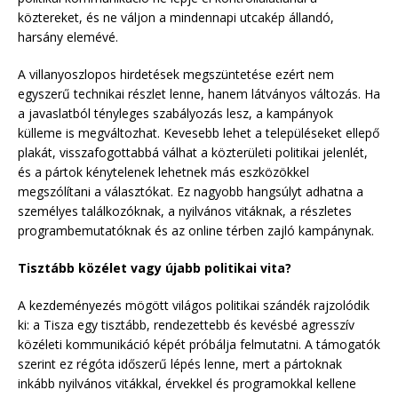
köztereket, és ne váljon a mindennapi utcakép állandó,
harsány elemévé.
A villanyoszlopos hirdetések megszüntetése ezért nem
egyszerű technikai részlet lenne, hanem látványos változás. Ha
a javaslatból tényleges szabályozás lesz, a kampányok
külleme is megváltozhat. Kevesebb lehet a településeket ellepő
plakát, visszafogottabbá válhat a közterületi politikai jelenlét,
és a pártok kénytelenek lehetnek más eszközökkel
megszólítani a választókat. Ez nagyobb hangsúlyt adhatna a
személyes találkozóknak, a nyilvános vitáknak, a részletes
programbemutatóknak és az online térben zajló kampánynak.
Tisztább közélet vagy újabb politikai vita?
A kezdeményezés mögött világos politikai szándék rajzolódik
ki: a Tisza egy tisztább, rendezettebb és kevésbé agresszív
közéleti kommunikáció képét próbálja felmutatni. A támogatók
szerint ez régóta időszerű lépés lenne, mert a pártoknak
inkább nyilvános vitákkal, érvekkel és programokkal kellene