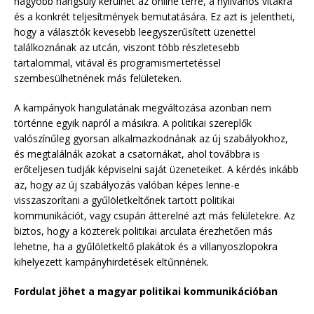
nagyobb hangsúly kerülhet az online térre, a nyilvános vitákra
és a konkrét teljesítmények bemutatására. Ez azt is jelentheti,
hogy a választók kevesebb leegyszerűsített üzenettel
találkoznának az utcán, viszont több részletesebb
tartalommal, vitával és programismertetéssel
szembesülhetnének más felületeken.
A kampányok hangulatának megváltozása azonban nem
történne egyik napról a másikra. A politikai szereplők
valószínűleg gyorsan alkalmazkodnának az új szabályokhoz,
és megtalálnák azokat a csatornákat, ahol továbbra is
erőteljesen tudják képviselni saját üzeneteiket. A kérdés inkább
az, hogy az új szabályozás valóban képes lenne-e
visszaszorítani a gyűlöletkeltőnek tartott politikai
kommunikációt, vagy csupán átterelné azt más felületekre. Az
biztos, hogy a közterek politikai arculata érezhetően más
lehetne, ha a gyűlöletkeltő plakátok és a villanyoszlopokra
kihelyezett kampányhirdetések eltűnnének.
Fordulat jöhet a magyar politikai kommunikációban