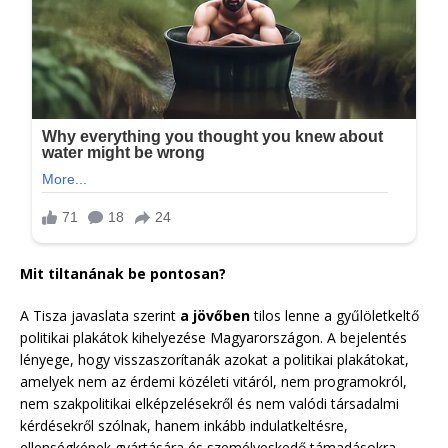
Mit tiltanának be pontosan?
A Tisza javaslata szerint
a jövőben
tilos lenne a gyűlöletkeltő
politikai plakátok kihelyezése Magyarországon. A bejelentés
lényege, hogy visszaszorítanák azokat a politikai plakátokat,
amelyek nem az érdemi közéleti vitáról, nem programokról,
nem szakpolitikai elképzelésekről és nem valódi társadalmi
kérdésekről szólnak, hanem inkább indulatkeltésre,
ellenségképek gyártására és személyeskedő támadásokra