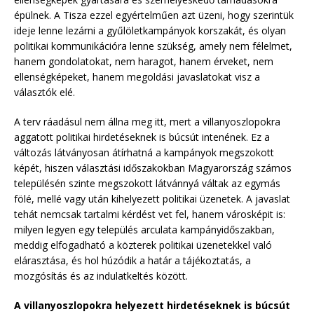
épülnek. A Tisza ezzel egyértelműen azt üzeni, hogy szerintük
ideje lenne lezárni a gyűlöletkampányok korszakát, és olyan
politikai kommunikációra lenne szükség, amely nem félelmet,
hanem gondolatokat, nem haragot, hanem érveket, nem
ellenségképeket, hanem megoldási javaslatokat visz a
választók elé.
A terv ráadásul nem állna meg itt, mert a villanyoszlopokra
aggatott politikai hirdetéseknek is búcsút intenének. Ez a
változás látványosan átírhatná a kampányok megszokott
képét, hiszen választási időszakokban Magyarország számos
településén szinte megszokott látvánnyá váltak az egymás
fölé, mellé vagy után kihelyezett politikai üzenetek. A javaslat
tehát nemcsak tartalmi kérdést vet fel, hanem városképit is:
milyen legyen egy település arculata kampányidőszakban,
meddig elfogadható a közterek politikai üzenetekkel való
elárasztása, és hol húzódik a határ a tájékoztatás, a
mozgósítás és az indulatkeltés között.
A villanyoszlopokra helyezett hirdetéseknek is búcsút