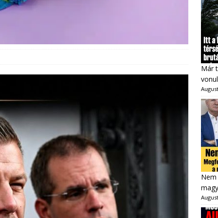
Már t
vonul
August
Nem 
magya
August