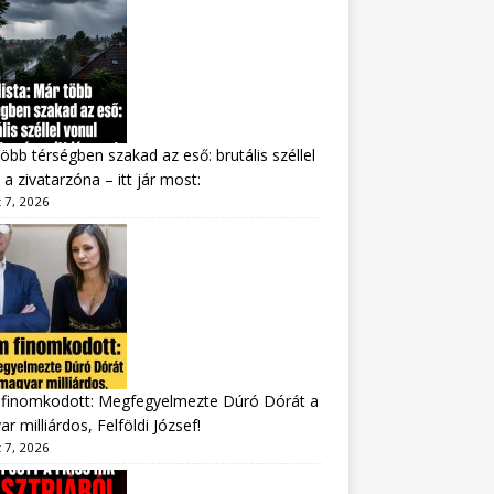
öbb térségben szakad az eső: brutális széllel
 a zivatarzóna – itt jár most:
 7, 2026
finomkodott: Megfegyelmezte Dúró Dórát a
r milliárdos, Felföldi József!
 7, 2026