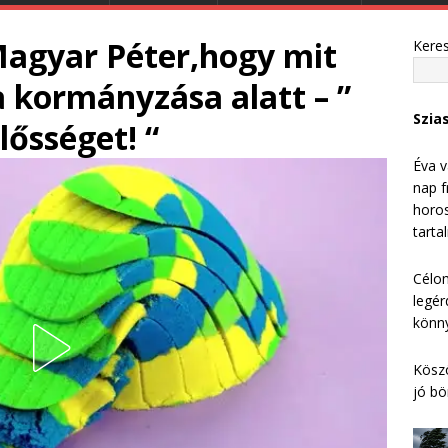
Magyar Péter,hogy mit
Kere
a kormányzása alatt – ”
Szia
elősséget! “
Éva v
nap f
horos
tarta
Célom
legér
könny
Köszö
jó bö