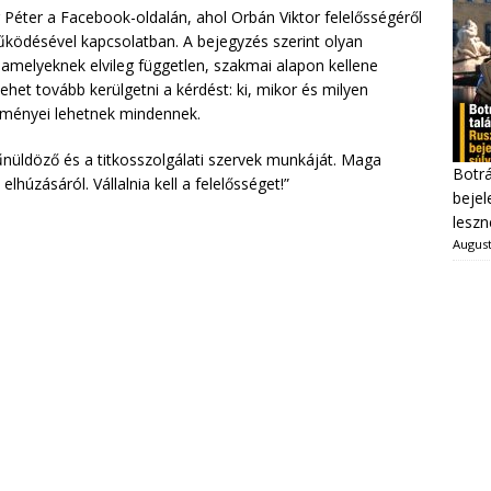
r Péter a Facebook-oldalán, ahol Orbán Viktor felelősségéről
működésével kapcsolatban. A bejegyzés szerint olyan
k, amelyeknek elvileg független, szakmai alapon kellene
het tovább kerülgetni a kérdést: ki, mikor és milyen
zményei lehetnek mindennek.
bűnüldöző és a titkosszolgálati szervek munkáját. Maga
Botrá
lhúzásáról. Vállalnia kell a felelősséget!”
bejel
leszn
August