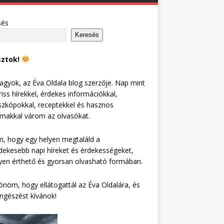
sés
Keresés
sztok!
agyok, az Éva Oldala blog szerzője. Nap mint
riss hírekkel, érdekes információkkal,
zkópokkal, receptekkel és hasznos
lmakkal várom az olvasókat.
, hogy egy helyen megtaláld a
dekesebb napi híreket és érdekességeket,
en érthető és gyorsan olvasható formában.
nöm, hogy ellátogattál az Éva Oldalára, és
ngészést kívánok!