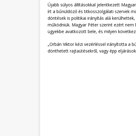
Újabb súlyos állításokkal jelentkezett Magya
írt a bűnüldöző és titkosszolgálati szervek 
döntések is politikai irányítás alá kerülhette
működniük. Magyar Péter szerint ezért nem le
ügyekbe avatkozott bele, és milyen követke
„Orbán Viktor kézi vezérléssel irányította a 
dönthetett rajtaütésekről, vagy épp eljárások e