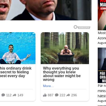
Most 
Azonn
August
Pár n
minis
hátté
August