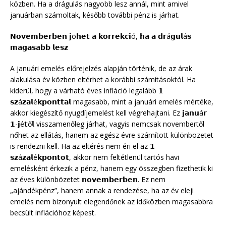
közben. Ha a drágulás nagyobb lesz annál, mint amivel
januárban számoltak, később további pénz is járhat.
𝗡𝗼𝘃𝗲𝗺𝗯𝗲𝗿𝗯𝗲𝗻 𝗷ö𝗵𝗲𝘁 𝗮 𝗸𝗼𝗿𝗿𝗲𝗸𝗰𝗶ó, 𝗵𝗮 𝗮 𝗱𝗿á𝗴𝘂𝗹á𝘀
𝗺𝗮𝗴𝗮𝘀𝗮𝗯𝗯 𝗹𝗲𝘀𝘇
A januári emelés előrejelzés alapján történik, de az árak
alakulása év közben eltérhet a korábbi számításoktól. Ha
kiderül, hogy a várható éves infláció legalább 𝟭
𝘀𝘇á𝘇𝗮𝗹é𝗸𝗽𝗼𝗻𝘁𝘁𝗮𝗹 magasabb, mint a januári emelés mértéke,
akkor kiegészítő nyugdíjemelést kell végrehajtani. Ez 𝗷𝗮𝗻𝘂á𝗿
𝟭-𝗷é𝘁ő𝗹 visszamenőleg járhat, vagyis nemcsak novembertől
nőhet az ellátás, hanem az egész évre számított különbözetet
is rendezni kell. Ha az eltérés nem éri el az 𝟭
𝘀𝘇á𝘇𝗮𝗹é𝗸𝗽𝗼𝗻𝘁𝗼𝘁, akkor nem feltétlenül tartós havi
emelésként érkezik a pénz, hanem egy összegben fizethetik ki
az éves különbözetet 𝗻𝗼𝘃𝗲𝗺𝗯𝗲𝗿𝗯𝗲𝗻. Ez nem
„ajándékpénz”, hanem annak a rendezése, ha az év eleji
emelés nem bizonyult elegendőnek az időközben magasabbra
becsült inflációhoz képest.