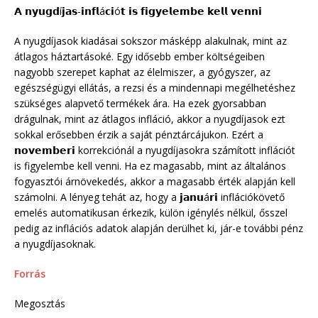
𝗔 𝗻𝘆𝘂𝗴𝗱í𝗷𝗮𝘀-𝗶𝗻𝗳𝗹á𝗰𝗶ó𝘁 𝗶𝘀 𝗳𝗶𝗴𝘆𝗲𝗹𝗲𝗺𝗯𝗲 𝗸𝗲𝗹𝗹 𝘃𝗲𝗻𝗻𝗶
A nyugdíjasok kiadásai sokszor másképp alakulnak, mint az
átlagos háztartásoké. Egy idősebb ember költségeiben
nagyobb szerepet kaphat az élelmiszer, a gyógyszer, az
egészségügyi ellátás, a rezsi és a mindennapi megélhetéshez
szükséges alapvető termékek ára. Ha ezek gyorsabban
drágulnak, mint az átlagos infláció, akkor a nyugdíjasok ezt
sokkal erősebben érzik a saját pénztárcájukon. Ezért a
𝗻𝗼𝘃𝗲𝗺𝗯𝗲𝗿𝗶 korrekciónál a nyugdíjasokra számított inflációt
is figyelembe kell venni. Ha ez magasabb, mint az általános
fogyasztói árnövekedés, akkor a magasabb érték alapján kell
számolni. A lényeg tehát az, hogy a 𝗷𝗮𝗻𝘂á𝗿𝗶 inflációkövető
emelés automatikusan érkezik, külön igénylés nélkül, ősszel
pedig az inflációs adatok alapján derülhet ki, jár-e további pénz
a nyugdíjasoknak.
Forrás
Megosztás