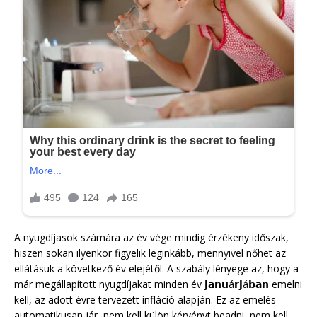
A nyugdíjasok számára az év vége mindig érzékeny időszak,
hiszen sokan ilyenkor figyelik leginkább, mennyivel nőhet az
ellátásuk a következő év elejétől. A szabály lényege az, hogy a
már megállapított nyugdíjakat minden év 𝗷𝗮𝗻𝘂á𝗿𝗷á𝗯𝗮𝗻 emelni
kell, az adott évre tervezett infláció alapján. Ez az emelés
automatikusan jár, nem kell külön kérvényt beadni, nem kell