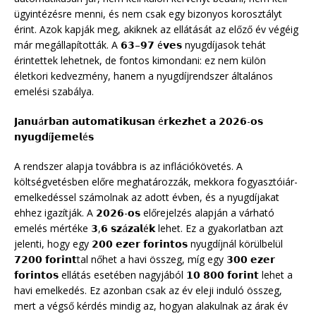
ügyintézésre menni, és nem csak egy bizonyos korosztályt
érint. Azok kapják meg, akiknek az ellátását az előző év végéig
már megállapították. A 𝟲𝟯–𝟵𝟳 é𝘃𝗲𝘀 nyugdíjasok tehát
érintettek lehetnek, de fontos kimondani: ez nem külön
életkori kedvezmény, hanem a nyugdíjrendszer általános
emelési szabálya.
𝗝𝗮𝗻𝘂á𝗿𝗯𝗮𝗻 𝗮𝘂𝘁𝗼𝗺𝗮𝘁𝗶𝗸𝘂𝘀𝗮𝗻 é𝗿𝗸𝗲𝘇𝗵𝗲𝘁 𝗮 𝟮𝟬𝟮𝟲-𝗼𝘀
𝗻𝘆𝘂𝗴𝗱í𝗷𝗲𝗺𝗲𝗹é𝘀
A rendszer alapja továbbra is az inflációkövetés. A
költségvetésben előre meghatározzák, mekkora fogyasztóiár-
emelkedéssel számolnak az adott évben, és a nyugdíjakat
ehhez igazítják. A 𝟮𝟬𝟮𝟲-𝗼𝘀 előrejelzés alapján a várható
emelés mértéke 𝟯,𝟲 𝘀𝘇á𝘇𝗮𝗹é𝗸 lehet. Ez a gyakorlatban azt
jelenti, hogy egy 𝟮𝟬𝟬 𝗲𝘇𝗲𝗿 𝗳𝗼𝗿𝗶𝗻𝘁𝗼𝘀 nyugdíjnál körülbelül
𝟳𝟮𝟬𝟬 𝗳𝗼𝗿𝗶𝗻𝘁tal nőhet a havi összeg, míg egy 𝟯𝟬𝟬 𝗲𝘇𝗲𝗿
𝗳𝗼𝗿𝗶𝗻𝘁𝗼𝘀 ellátás esetében nagyjából 𝟭𝟬 𝟴𝟬𝟬 𝗳𝗼𝗿𝗶𝗻𝘁 lehet a
havi emelkedés. Ez azonban csak az év eleji induló összeg,
mert a végső kérdés mindig az, hogyan alakulnak az árak év