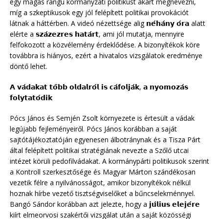
egy magas rangú kormányzati politikust akart megnevezni,
míg a szkeptikusok egy jól felépített politikai provokációt
látnak a háttérben. A videó nézettsége alig 𝗻𝗲́𝗵𝗮́𝗻𝘆 𝗼́𝗿𝗮 alatt
elérte a 𝘀𝘇𝗮́𝘇𝗲𝘇𝗿𝗲𝘀 𝗵𝗮𝘁𝗮́𝗿𝘁, ami jól mutatja, mennyire
felfokozott a közvélemény érdeklődése. A bizonyítékok köre
továbbra is hiányos, ezért a hivatalos vizsgálatok eredménye
döntő lehet.
𝗔 𝘃𝗮́𝗱𝗮𝗸𝗮𝘁 𝘁𝗼̈𝗯𝗯 𝗼𝗹𝗱𝗮𝗹𝗿𝗼́𝗹 𝗶𝘀 𝗰𝗮́𝗳𝗼𝗹𝗷𝗮́𝗸, 𝗮 𝗻𝘆𝗼𝗺𝗼𝘇𝗮́𝘀
𝗳𝗼𝗹𝘆𝘁𝗮𝘁𝗼́𝗱𝗶𝗸
Pócs János és Semjén Zsolt környezete is értesült a vádak
legújabb fejleményeiről. Pócs János korábban a saját
sajtótájékoztatóján egyenesen álbotránynak és a Tisza Párt
által felépített politikai stratégiának nevezte a Szőlő utcai
intézet körüli pedofilvádakat. A kormánypárti politikusok szerint
a Kontroll szerkesztősége és Magyar Márton szándékosan
vezetik félre a nyilvánosságot, amikor bizonyítékok nélkül
hoznak hírbe vezető tisztségviselőket a bűncselekménnyel.
Bangó Sándor korábban azt jelezte, hogy a 𝗷𝘂́𝗹𝗶𝘂𝘀 𝗲𝗹𝗲𝗷𝗲́𝗿𝗲
kiírt elmeorvosi szakértői vizsgálat után a saját közösségi