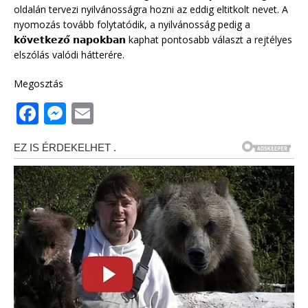
oldalán tervezi nyilvánosságra hozni az eddig eltitkolt nevet. A
nyomozás tovább folytatódik, a nyilvánosság pedig a
𝗸𝗼̈𝘃𝗲𝘁𝗸𝗲𝘇𝗼̋ 𝗻𝗮𝗽𝗼𝗸𝗯𝗮𝗻 kaphat pontosabb választ a rejtélyes
elszólás valódi hátterére.
Megosztás
F
M
E
a
e
m
c
ss
ai
e
e
l
b
n
o
g
o
e
k
r