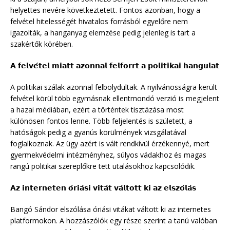
helyettes nevére következtetett. Fontos azonban, hogy a
felvétel hitelességét hivatalos forrásból egyelőre nem
igazolták, a hanganyag elemzése pedig jelenleg is tart a
szakértők körében.
𝗔 𝗳𝗲𝗹𝘃𝗲́𝘁𝗲𝗹 𝗺𝗶𝗮𝘁𝘁 𝗮𝘇𝗼𝗻𝗻𝗮𝗹 𝗳𝗲𝗹𝗳𝗼𝗿𝗿𝘁 𝗮 𝗽𝗼𝗹𝗶𝘁𝗶𝗸𝗮𝗶 𝗵𝗮𝗻𝗴𝘂𝗹𝗮𝘁
A politikai szálak azonnal felbolydultak. A nyilvánosságra került
felvétel körül több egymásnak ellentmondó verzió is megjelent
a hazai médiában, ezért a történtek tisztázása most
különösen fontos lenne. Több feljelentés is született, a
hatóságok pedig a gyanús körülmények vizsgálatával
foglalkoznak. Az ügy azért is vált rendkívül érzékennyé, mert
gyermekvédelmi intézményhez, súlyos vádakhoz és magas
rangú politikai szereplőkre tett utalásokhoz kapcsolódik.
𝗔𝘇 𝗶𝗻𝘁𝗲𝗿𝗻𝗲𝘁𝗲𝗻 𝗼́𝗿𝗶𝗮́𝘀𝗶 𝘃𝗶𝘁𝗮́𝘁 𝘃𝗮́𝗹𝘁𝗼𝘁𝘁 𝗸𝗶 𝗮𝘇 𝗲𝗹𝘀𝘇𝗼́𝗹𝗮́𝘀
Bangó Sándor elszólása óriási vitákat váltott ki az internetes
platformokon. A hozzászólók egy része szerint a tanú valóban