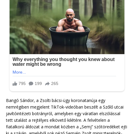
Bangó Sándor, a Zsolti bácsi-ügy koronatanúja egy
nemrégiben megjelent TikTok-videóban beszélt a Szőlő utcai
javítóintézeti botrányról, amelyben egy váratlan elszólással
tett utalást a rejtélyes elkövető kilétére. A felvételen a
fiatalkorú áldozat a mondat közben a „Semj” szótöredéket ejti
ki a száján, amelyből sok néző Semjén Zsolt miniszterelnök-