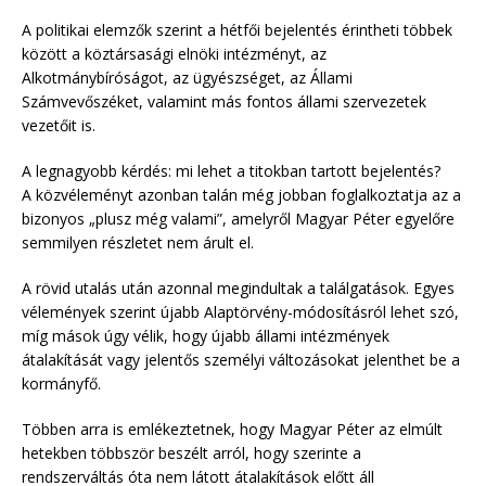
A politikai elemzők szerint a hétfői bejelentés érintheti többek
között a köztársasági elnöki intézményt, az
Alkotmánybíróságot, az ügyészséget, az Állami
Számvevőszéket, valamint más fontos állami szervezetek
vezetőit is.
A legnagyobb kérdés: mi lehet a titokban tartott bejelentés?
A közvéleményt azonban talán még jobban foglalkoztatja az a
bizonyos „plusz még valami”, amelyről Magyar Péter egyelőre
semmilyen részletet nem árult el.
A rövid utalás után azonnal megindultak a találgatások. Egyes
vélemények szerint újabb Alaptörvény-módosításról lehet szó,
míg mások úgy vélik, hogy újabb állami intézmények
átalakítását vagy jelentős személyi változásokat jelenthet be a
kormányfő.
Többen arra is emlékeztetnek, hogy Magyar Péter az elmúlt
hetekben többször beszélt arról, hogy szerinte a
rendszerváltás óta nem látott átalakítások előtt áll