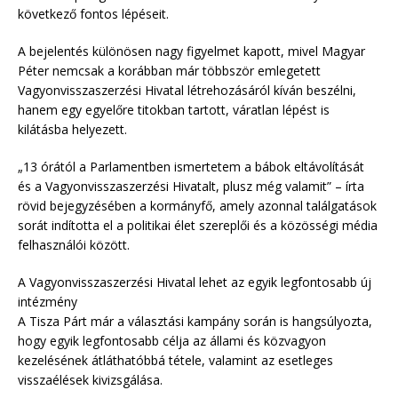
következő fontos lépéseit.
A bejelentés különösen nagy figyelmet kapott, mivel Magyar
Péter nemcsak a korábban már többször emlegetett
Vagyonvisszaszerzési Hivatal létrehozásáról kíván beszélni,
hanem egy egyelőre titokban tartott, váratlan lépést is
kilátásba helyezett.
„13 órától a Parlamentben ismertetem a bábok eltávolítását
és a Vagyonvisszaszerzési Hivatalt, plusz még valamit” – írta
rövid bejegyzésében a kormányfő, amely azonnal találgatások
sorát indította el a politikai élet szereplői és a közösségi média
felhasználói között.
A Vagyonvisszaszerzési Hivatal lehet az egyik legfontosabb új
intézmény
A Tisza Párt már a választási kampány során is hangsúlyozta,
hogy egyik legfontosabb célja az állami és közvagyon
kezelésének átláthatóbbá tétele, valamint az esetleges
visszaélések kivizsgálása.