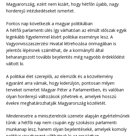
Magyarország, ezért nem kizárt, hogy hétfőn újabb, nagy
horderejű intézkedéseket ismertet.
Fontos nap következik a magyar politikában
A hétfői parlamenti ülés így várhatóan az elmúlt időszak egyik
leginkább figyelemmel kísért politikai eseménye lesz. A
Vagyonvisszaszerzési Hivatal létrehozása önmagában is
jelentős lépésnek számíthat, de a kormányfő által
beharangozott további bejelentés még nagyobb érdeklődést
váltott ki.
A politikai élet szereplői, az elemzők és a közvélemény
egyaránt arra várnak, hogy kiderüljön, pontosan milyen
terveket ismertet Magyar Péter a Parlamentben, és valóban
olyan horderejű változások jöhetnek-e, amelyek hosszú
évekre meghatározhatják Magyarország közéletét.
Mindenesetre a miniszterelnök üzenete alapján egyértelműnek
tűnik: a hétfői nap nem csupán egy szokásos parlamenti
munkanap lesz, hanem olyan bejelentéseké, amelyek komoly
politikai visszhangot válthatnak ki az országban.