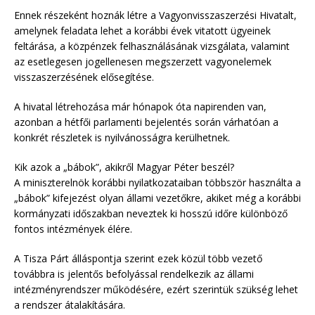
Ennek részeként hoznák létre a Vagyonvisszaszerzési Hivatalt,
amelynek feladata lehet a korábbi évek vitatott ügyeinek
feltárása, a közpénzek felhasználásának vizsgálata, valamint
az esetlegesen jogellenesen megszerzett vagyonelemek
visszaszerzésének elősegítése.
A hivatal létrehozása már hónapok óta napirenden van,
azonban a hétfői parlamenti bejelentés során várhatóan a
konkrét részletek is nyilvánosságra kerülhetnek.
Kik azok a „bábok”, akikről Magyar Péter beszél?
A miniszterelnök korábbi nyilatkozataiban többször használta a
„bábok” kifejezést olyan állami vezetőkre, akiket még a korábbi
kormányzati időszakban neveztek ki hosszú időre különböző
fontos intézmények élére.
A Tisza Párt álláspontja szerint ezek közül több vezető
továbbra is jelentős befolyással rendelkezik az állami
intézményrendszer működésére, ezért szerintük szükség lehet
a rendszer átalakítására.