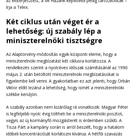
az előterjesztést, a Mi Hazánk képviselői pedig tartózkodtak –
írja a Telex.
Két ciklus után véget ér a
lehetőség: új szabály lép a
miniszterelnöki tisztségre
Az Alaptörvény-módosítás egyik központi eleme, hogy a
miniszterelnöki megbízatást két ciklusra korlátozza. A
rendelkezés szerint a nyolcéves időszak számításánál az 1990.
május 2. után betöltött miniszterelnöki megbízatásokat is
figyelembe kell venni. A gyakorlatban ez azt jelenti, hogy Orbán
Viktor előtt lezárul a lehetőség, hogy ismét a miniszterelnöki
székbe kerüljön.
A szabály azonban nem kizárólag rá vonatkozik: Magyar Péter
is legfeljebb nyolc évig töltheti be a miniszterelnöki posztot,
vagyis az új kormányfő mozgásterét is érdemben szűkíti. A
Tisza Párt a kampány során is arról beszélt, hogy a hatalom
időbeli koncentrációját korlátozni kívánja. A hétfői szavazás