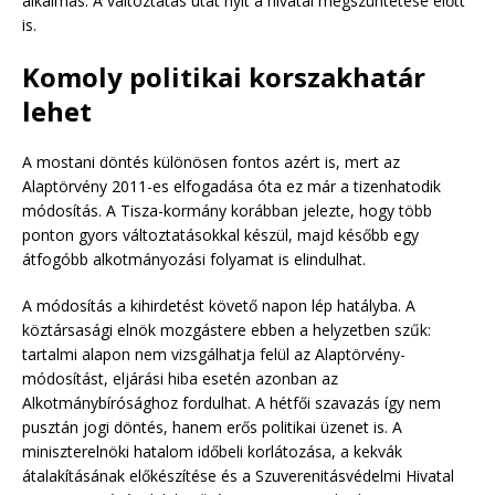
alkalmas. A változtatás utat nyit a hivatal megszüntetése előtt
is.
Komoly politikai korszakhatár
lehet
A mostani döntés különösen fontos azért is, mert az
Alaptörvény 2011-es elfogadása óta ez már a tizenhatodik
módosítás. A Tisza-kormány korábban jelezte, hogy több
ponton gyors változtatásokkal készül, majd később egy
átfogóbb alkotmányozási folyamat is elindulhat.
A módosítás a kihirdetést követő napon lép hatályba. A
köztársasági elnök mozgástere ebben a helyzetben szűk:
tartalmi alapon nem vizsgálhatja felül az Alaptörvény-
módosítást, eljárási hiba esetén azonban az
Alkotmánybírósághoz fordulhat. A hétfői szavazás így nem
pusztán jogi döntés, hanem erős politikai üzenet is. A
miniszterelnöki hatalom időbeli korlátozása, a kekvák
átalakításának előkészítése és a Szuverenitásvédelmi Hivatal