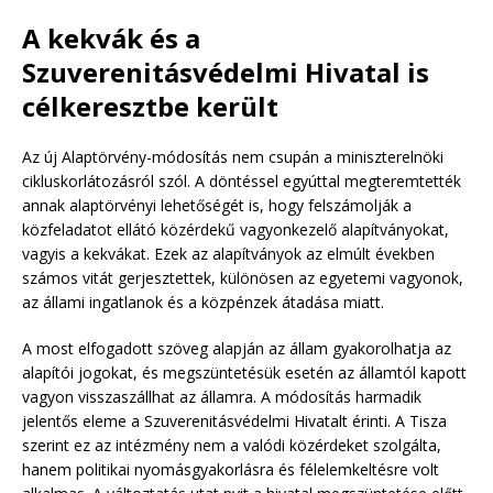
A kekvák és a
Szuverenitásvédelmi Hivatal is
célkeresztbe került
Az új Alaptörvény-módosítás nem csupán a miniszterelnöki
cikluskorlátozásról szól. A döntéssel egyúttal megteremtették
annak alaptörvényi lehetőségét is, hogy felszámolják a
közfeladatot ellátó közérdekű vagyonkezelő alapítványokat,
vagyis a kekvákat. Ezek az alapítványok az elmúlt években
számos vitát gerjesztettek, különösen az egyetemi vagyonok,
az állami ingatlanok és a közpénzek átadása miatt.
A most elfogadott szöveg alapján az állam gyakorolhatja az
alapítói jogokat, és megszüntetésük esetén az államtól kapott
vagyon visszaszállhat az államra. A módosítás harmadik
jelentős eleme a Szuverenitásvédelmi Hivatalt érinti. A Tisza
szerint ez az intézmény nem a valódi közérdeket szolgálta,
hanem politikai nyomásgyakorlásra és félelemkeltésre volt