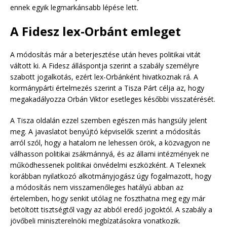
ennek egyik legmarkánsabb lépése lett.
A Fidesz lex-Orbánt emleget
A módosítás már a beterjesztése után heves politikai vitát
váltott ki. A Fidesz álláspontja szerint a szabály személyre
szabott jogalkotás, ezért lex-Orbánként hivatkoznak rá. A
kormánypárti értelmezés szerint a Tisza Párt célja az, hogy
megakadályozza Orbán Viktor esetleges későbbi visszatérését.
A Tisza oldalán ezzel szemben egészen más hangsúly jelent
meg. A javaslatot benyújtó képviselők szerint a módosítás
arról szól, hogy a hatalom ne lehessen örök, a közvagyon ne
válhasson politikai zsákmánnyá, és az állami intézmények ne
működhessenek politikai önvédelmi eszközként. A Telexnek
korábban nyilatkozó alkotmányjogász úgy fogalmazott, hogy
a módosítás nem visszamenőleges hatályú abban az
értelemben, hogy senkit utólag ne foszthatna meg egy már
betöltött tisztségtől vagy az abból eredő jogoktól. A szabály a
jövőbeli miniszterelnöki megbízatásokra vonatkozik.