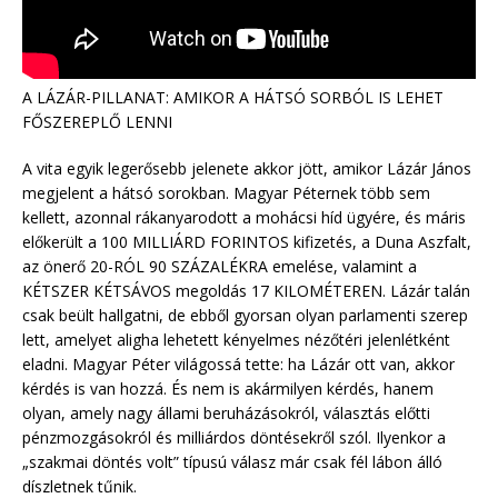
A LÁZÁR-PILLANAT: AMIKOR A HÁTSÓ SORBÓL IS LEHET
FŐSZEREPLŐ LENNI
A vita egyik legerősebb jelenete akkor jött, amikor Lázár János
megjelent a hátsó sorokban. Magyar Péternek több sem
kellett, azonnal rákanyarodott a mohácsi híd ügyére, és máris
előkerült a 100 MILLIÁRD FORINTOS kifizetés, a Duna Aszfalt,
az önerő 20-RÓL 90 SZÁZALÉKRA emelése, valamint a
KÉTSZER KÉTSÁVOS megoldás 17 KILOMÉTEREN. Lázár talán
csak beült hallgatni, de ebből gyorsan olyan parlamenti szerep
lett, amelyet aligha lehetett kényelmes nézőtéri jelenlétként
eladni. Magyar Péter világossá tette: ha Lázár ott van, akkor
kérdés is van hozzá. És nem is akármilyen kérdés, hanem
olyan, amely nagy állami beruházásokról, választás előtti
pénzmozgásokról és milliárdos döntésekről szól. Ilyenkor a
„szakmai döntés volt” típusú válasz már csak fél lábon álló
díszletnek tűnik.