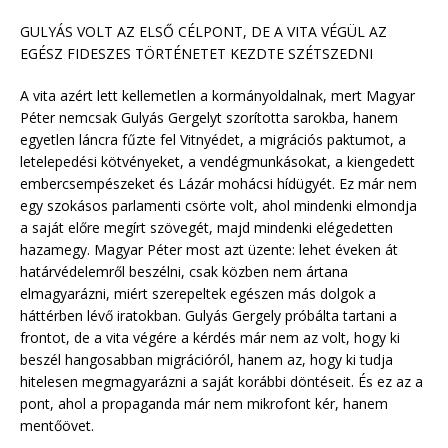
GULYÁS VOLT AZ ELSŐ CÉLPONT, DE A VITA VÉGÜL AZ
EGÉSZ FIDESZES TÖRTÉNETET KEZDTE SZÉTSZEDNI
A vita azért lett kellemetlen a kormányoldalnak, mert Magyar
Péter nemcsak Gulyás Gergelyt szorította sarokba, hanem
egyetlen láncra fűzte fel Vitnyédet, a migrációs paktumot, a
letelepedési kötvényeket, a vendégmunkásokat, a kiengedett
embercsempészeket és Lázár mohácsi hídügyét. Ez már nem
egy szokásos parlamenti csörte volt, ahol mindenki elmondja
a saját előre megírt szövegét, majd mindenki elégedetten
hazamegy. Magyar Péter most azt üzente: lehet éveken át
határvédelemről beszélni, csak közben nem ártana
elmagyarázni, miért szerepeltek egészen más dolgok a
háttérben lévő iratokban. Gulyás Gergely próbálta tartani a
frontot, de a vita végére a kérdés már nem az volt, hogy ki
beszél hangosabban migrációról, hanem az, hogy ki tudja
hitelesen megmagyarázni a saját korábbi döntéseit. És ez az a
pont, ahol a propaganda már nem mikrofont kér, hanem
mentőövet.