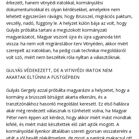
érkezett, hanem vitnyédi iratokkal, kormányülési
dokumentumokkal és olyan kérdésekkel, amelyekre nem
lehetett egyszerűen rávágni, hogy Brüsszel, migrációs paktum,
veszély, riadó, függöny le. A helyzet külön bája az volt, hogy
Gulyás próbálta tartani a megszokott kormányzati
magyarázatot, Magyar viszont újra és újra ugyanoda tért
vissza: ha nem volt migránstábor-terv Vitnyéden, akkor miért
szerepelt az iratokban, ha pedig csak technikai megoldásról
volt szó, miért nem beszéltek róla nyíltan a választóknak.
GULYÁS VÉDEKEZETT, DE A VITNYÉDI IRATOK NEM
AKARTAK ELTŰNNI A FÜSTGÉPBEN
Gulyás Gergely azzal próbálta magyarázni a helyzetet, hogy a
kormány a brüsszeli bírságot akarta elkerülni, és a
tranzitzónákhoz hasonló megoldást keresett. Ez első hallásra
akár még rendezett válasznak is tűnhetett volna, ha Magyar
Péter nem éppen azt kérdezi, hogy akkor miért mást mondtak
kifelé, és miért mást készítettek elő zárt ajtók mögött. A
kormányoldal ilyenkor általában szereti gyorsan visszaterelni a
vitát a jól bevált plakátnyelvre, de most a papírok makacsul ott