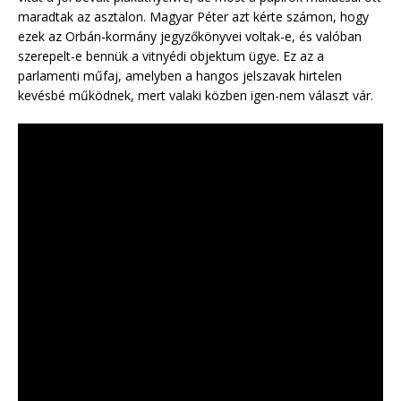
maradtak az asztalon. Magyar Péter azt kérte számon, hogy
ezek az Orbán-kormány jegyzőkönyvei voltak-e, és valóban
szerepelt-e bennük a vitnyédi objektum ügye. Ez az a
parlamenti műfaj, amelyben a hangos jelszavak hirtelen
kevésbé működnek, mert valaki közben igen-nem választ vár.