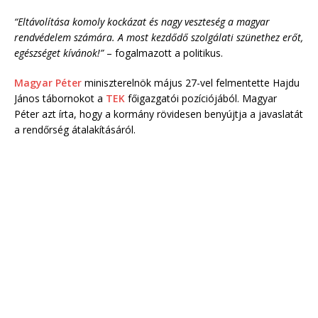
“Eltávolítása komoly kockázat és nagy veszteség a magyar
rendvédelem számára. A most kezdődő szolgálati szünethez erőt,
egészséget kívánok!”
– fogalmazott a politikus.
Magyar Péter
miniszterelnök május 27-vel felmentette Hajdu
János tábornokot a
TEK
főigazgatói pozíciójából. Magyar
Péter azt írta, hogy a kormány rövidesen benyújtja a javaslatát
a rendőrség átalakításáról.