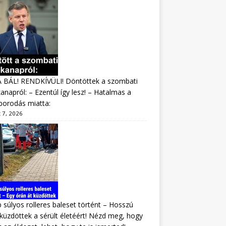
A BÁL! RENDKÍVÜLI! Döntöttek a szombati
napról: – Ezentúl így lesz! – Hatalmas a
borodás miatta:
 7, 2026
 súlyos rolleres baleset történt – Hosszú
 küzdöttek a sérült életéért! Nézd meg, hogy