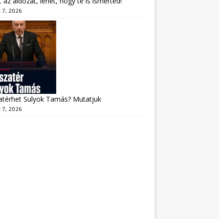
lt az áldozat, lehet, hogy te is ismerted!
 7, 2026
atérhet Sulyok Tamás? Mutatjuk
 7, 2026