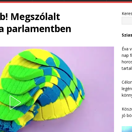
b! Megszólalt
Kere
 a parlamentben
Szia
Éva v
nap f
horos
tarta
Célom
legér
könny
Köszö
jó bö