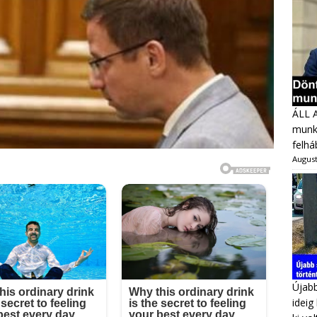
ÁLL 
munka
felhá
August
Újabb
ideig