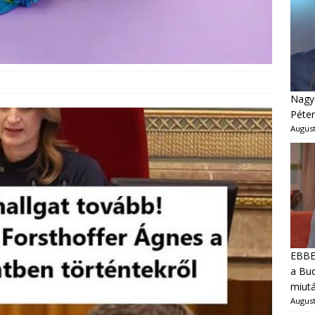
Nagyo
Péter
August
EBBEN
a Bud
miut
August