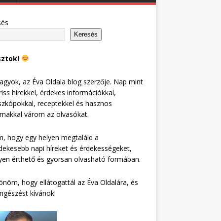
sés
Keresés
sztok!
agyok, az Éva Oldala blog szerzője. Nap mint
riss hírekkel, érdekes információkkal,
zkópokkal, receptekkel és hasznos
lmakkal várom az olvasókat.
, hogy egy helyen megtaláld a
dekesebb napi híreket és érdekességeket,
en érthető és gyorsan olvasható formában.
nöm, hogy ellátogattál az Éva Oldalára, és
ngészést kívánok!