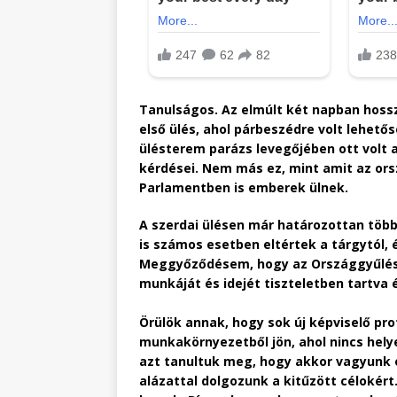
Tanulságos. Az elmúlt két napban hossz
első ülés, ahol párbeszédre volt lehető
ülésterem parázs levegőjében ott volt 
kérdései. Nem más ez, mint amit az or
Parlamentben is emberek ülnek.
A szerdai ülésen már határozottan több
is számos esetben eltértek a tárgytól,
Meggyőződésem, hogy az Országgyűlésb
munkáját és idejét tiszteletben tartva
Örülök annak, hogy sok új képviselő pr
munkakörnyezetből jön, ahol nincs hely
azt tanultuk meg, hogy akkor vagyunk 
alázattal dolgozunk a kitűzött céloké