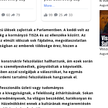
ki vo
August
ú ülések zajlottak a Parlamentben. A keddi volt az
ség a kormányzó TISZA és az ellenzéke között. Az
az elmúlt időszak sok fájdalma, megválaszolatlan
szágban az emberek többsége érez, hiszen a
Vissz
August
 konstruktív felszólalást hallhattunk, ám ezek során
 és személyeskedtek, gúnyolódtak a képviselők.
en azzal szolgáljuk a választókat, ha egymás
 érdemi tartalmú felszólalások hangzanak el.
ofesszionális üzleti vagy tudományos
e a kivagyiságnak, a felelősség áthárításának. Sokan
eredményesek, ha világos beszéddel, hatékonyan és
rt. Házelnökként ennek a kultúrának megteremtésén