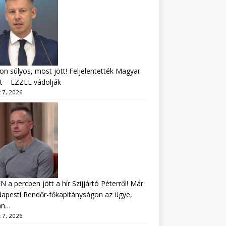
n súlyos, most jött! Feljelentették Magyar
t – EZZEL vádolják
 7, 2026
 a percben jött a hír Szijjártó Péterről! Már
apesti Rendőr-főkapitányságon az ügye,
án…
 7, 2026