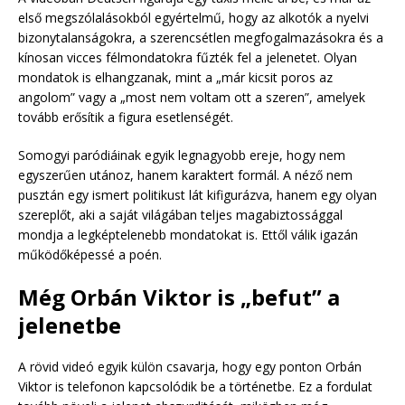
első megszólalásokból egyértelmű, hogy az alkotók a nyelvi
bizonytalanságokra, a szerencsétlen megfogalmazásokra és a
kínosan vicces félmondatokra fűzték fel a jelenetet. Olyan
mondatok is elhangzanak, mint a „már kicsit poros az
angolom” vagy a „most nem voltam ott a szeren”, amelyek
tovább erősítik a figura esetlenségét.
Somogyi paródiáinak egyik legnagyobb ereje, hogy nem
egyszerűen utánoz, hanem karaktert formál. A néző nem
pusztán egy ismert politikust lát kifigurázva, hanem egy olyan
szereplőt, aki a saját világában teljes magabiztossággal
mondja a legképtelenebb mondatokat is. Ettől válik igazán
működőképessé a poén.
Még Orbán Viktor is „befut” a
jelenetbe
A rövid videó egyik külön csavarja, hogy egy ponton Orbán
Viktor is telefonon kapcsolódik be a történetbe. Ez a fordulat