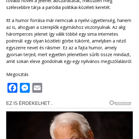
tovább növeli a jelenet abszurditását, miközben még
szélesebbre tárja a paródia politikai-közéleti keretét.
Itt a humor forrása már nemcsak a nyelvi ügyetlenség, hanem
az is, ahogyan a szereplők egymáshoz viszonyulnak. Az alig
háromperces jelenet így válik többé egy sima internetes
poénnál: egy olyan közéleti görbe tükörré, amelyben a néző
egyszerre nevet és ráismer. Ez az a fajta humor, amely
gyorsan terjed, mert egyetlen jelenetben sűríti össze mindazt,
amit sokan eleve gondolnak egy-egy nyilvános megszólalásról.
Megosztás
F
M
E
a
e
m
c
ss
ai
e
e
l
b
n
o
g