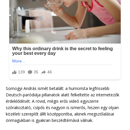
Somogyi András ismét betalált: a humorista legfrissebb
Deutsch-paródiája pillanatok alatt felkeltette az internetezők
érdeklődését. A rövid, mégis erős videó egyszerre
szórakoztató, csípős és nagyon is ismerős, hiszen egy olyan
közéleti szereplőt állít középpontba, akinek megszólalásai
önmagukban is gyakran beszédtémává válnak.