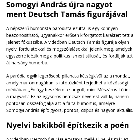
Somogyi András újra nagyot
ment Deutsch Tamás figurájával
A népszerű humorista-parodista ezúttal is egy könnyen
beazonosítható, ugyanakkor erősen kiforgatott karaktert tett a
jelenet fókuszába. A videóban Deutsch Tamás figurája olyan
nyelvi fordulatokkal és megszólalásokkal jelenik meg, amelyek
egyszerre idézik meg a politikus ismert stílusát, és fordítják azt
át harsány humorba.
A paródia egyik legerősebb pillanata kétségkívül az a mondat,
amely már önmagában is futótűzként terjedhet a közösségi
médiában: „Én úgy beszélem az angolt, mint Mészáros Lőrinc
a magyart.” Ez az egysoros nemcsak nevetést vált ki, hanem
pontosan összefoglalja azt a fajta humort is, amelyre
Somogyi András épít: gyors, pontos, csípős és nagyon aktuális.
Nyelvi bakikból építkezik a poén
A videóban Deutsch figurája egy taxis mellé ül be, és már az