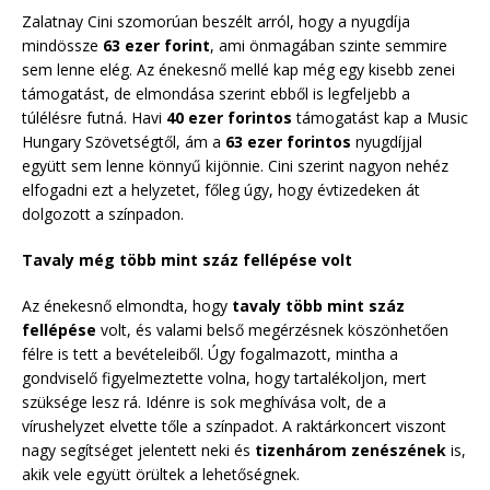
Zalatnay Cini szomorúan beszélt arról, hogy a nyugdíja
mindössze
63 ezer forint
, ami önmagában szinte semmire
sem lenne elég. Az énekesnő mellé kap még egy kisebb zenei
támogatást, de elmondása szerint ebből is legfeljebb a
túlélésre futná. Havi
40 ezer forintos
támogatást kap a Music
Hungary Szövetségtől, ám a
63 ezer forintos
nyugdíjjal
együtt sem lenne könnyű kijönnie. Cini szerint nagyon nehéz
elfogadni ezt a helyzetet, főleg úgy, hogy évtizedeken át
dolgozott a színpadon.
Tavaly még több mint száz fellépése volt
Az énekesnő elmondta, hogy
tavaly több mint száz
fellépése
volt, és valami belső megérzésnek köszönhetően
félre is tett a bevételeiből. Úgy fogalmazott, mintha a
gondviselő figyelmeztette volna, hogy tartalékoljon, mert
szüksége lesz rá. Idénre is sok meghívása volt, de a
vírushelyzet elvette tőle a színpadot. A raktárkoncert viszont
nagy segítséget jelentett neki és
tizenhárom zenészének
is,
akik vele együtt örültek a lehetőségnek.