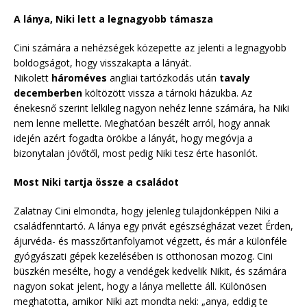
A lánya, Niki lett a legnagyobb támasza
Cini számára a nehézségek közepette az jelenti a legnagyobb
boldogságot, hogy visszakapta a lányát.
Nikolett
hároméves
angliai tartózkodás után
tavaly
decemberben
költözött vissza a tárnoki házukba. Az
énekesnő szerint lelkileg nagyon nehéz lenne számára, ha Niki
nem lenne mellette. Meghatóan beszélt arról, hogy annak
idején azért fogadta örökbe a lányát, hogy megóvja a
bizonytalan jövőtől, most pedig Niki tesz érte hasonlót.
Most Niki tartja össze a családot
Zalatnay Cini elmondta, hogy jelenleg tulajdonképpen Niki a
családfenntartó. A lánya egy privát egészségházat vezet Érden,
ájurvéda- és masszőrtanfolyamot végzett, és már a különféle
gyógyászati gépek kezelésében is otthonosan mozog. Cini
büszkén mesélte, hogy a vendégek kedvelik Nikit, és számára
nagyon sokat jelent, hogy a lánya mellette áll. Különösen
meghatotta, amikor Niki azt mondta neki: „anya, eddig te