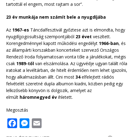
tartottál el engem, most rajtam a sor”.
23 év munkája nem számít bele a nyugdíjába
Az
1967-es
Táncdalfesztivál győztese azt is elmondta, hogy
nyugdíjjogosultság szempontjából
23 évet
veszített.
Korengedménnyel kapott működési engedélyt
1966-ban
, és
az állampárti korszakban koncerteket szervező Országos
Rendező Iroda folyamatosan vonta tőle a járulékokat, mégis
csak
1989-től
van elszámolása. Az ügyvédje ugyan talált róla
iratokat a levéltárban, de hitelt érdemlően nem lehet igazolni,
hogy alkalmazásban állt. Cini most
34
elfelejtett rádiós
felvételét szeretné dupla albumon kiadni, közben pedig egy
lelkizősebb könyvön is dolgozik, amelyet az
elmúlt
háromnegyed év
ihletett.
Megosztás
F
M
E
a
e
m