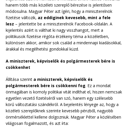
hanem több más közéleti szereplő bérezése is jelentősen
módosulna. Magyar Péter azt ígéri, hogy a miniszterelnök
fizetése változik,
az eddiginek kevesebb, mint a fele
lesz
– jelentette be a miniszterelnök Facebook-oldalán. A
kijelentés azért is válthat ki nagy visszhangot, mert a
politikusok fizetése régóta érzékeny téma a közéletben,
különösen akkor, amikor sok család a mindennapi kiadásokkal,
árakkal és megélhetési gondokkal küzd.
A miniszterek, képviselők és polgármesterek bére is
csökkenhet
Állítása szerint
a miniszterek, képviselők és
polgármesterek bére is csökkenni fog
. Ez a mondat
önmagában is komoly politikai vitát indíthat el, hiszen nemcsak
egyetlen vezető fizetéséről van szó, hanem egy szélesebb
körű változtatási szándékról. A bejelentés lényege az, hogy a
közéleti szereplőknek szerinte kevesebb pénzből, nagyobb
önmérséklettel kellene dolgozniuk. Magyar Péter a közlésében
világosan fogalmazott, és azt írta: