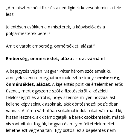
„A miniszterelnöki fizetés az eddiginek kevesebb mint a fele
lesz.
Jelentősen csökken a miniszterek, a képviselők és a
polgármesterek bére is.
Amit elvárok: emberség, önmérséklet, alázat.”
Emberség, önmérséklet, alázat – ezt várná el
A bejegyzés végén Magyar Péter három szót emelt ki,
amelyek szerinte meghatároznák ezt az irányt:
emberség,
önmérséklet, alázat
. A kijelentés politikai értelemben erős
üzenet, mert egyszerre szól a fizetésekről, a közéleti
felelősségről és arról is, hogy szerinte milyen hozzáállást
kellene képviselniük azoknak, akik döntéshozói pozícióban
vannak. A téma várhatóan sokaknál indulatokat vált majd ki,
hiszen lesznek, akik támogatják a bérek csökkentését, mások
viszont vitatni fogják, hogyan és milyen feltételek mellett
lehetne ezt végrehajtani. Egy biztos: ez a bejelentés nem