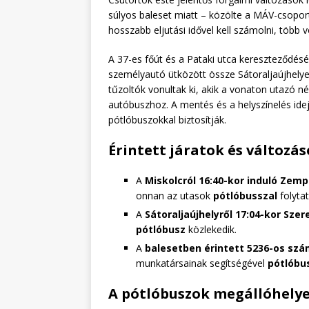
súlyos baleset miatt – közölte a MÁV-csoport.
hosszabb eljutási idővel kell számolni, több
A 37-es főút és a Pataki utca kereszteződésé
személyautó ütközött össze Sátoraljaújhelyen
tűzoltók vonultak ki, akik a vonaton utazó 
autóbuszhoz. A mentés és a helyszínelés idej
pótlóbuszokkal biztosítják.
Érintett járatok és változá
A
Miskolcról 16:40-kor induló Zempl
onnan az utasok
pótlóbusszal
folytat
A
Sátoraljaújhelyről 17:04-kor Szer
pótlóbusz
közlekedik.
A
balesetben érintett 5236-os sz
munkatársainak segítségével
pótlóbus
A pótlóbuszok megállóhelye