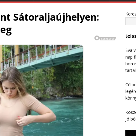
nt Sátoraljaújhelyen:
Kere
meg
Szia
Éva v
nap f
horos
tarta
Célom
legér
könny
Köszö
jó bö