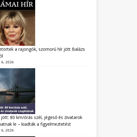
törtek a rajongók, szomorú hír jött Balázs
ól
 6, 2026
jött: 80 km/órás szél, jégeső és zivatarok
atnak le – kiadták a figyelmeztetést
 6, 2026