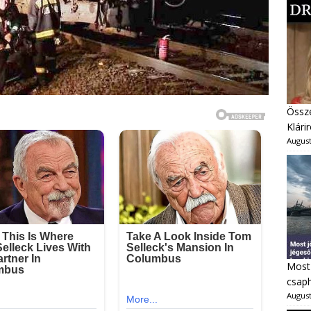
Össze
Klárir
August
Most 
csaph
August