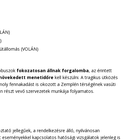
OLÁN)
)
sútállomás (VOLÁN)
lóbuszok
fokozatosan állnak forgalomba
, az érintett
övekedett menetidőre
kell készülni. A tragikus ütközés
oly fennakadást is okozott a Zemplén térségének vasúti
n részt vevő szervezetek munkája folyamatos.
ztató jellegűek, a rendelkezésre álló, nyilvánosan
rt eseményekkel kapcsolatos hatósági vizsgálatok jelenleg is