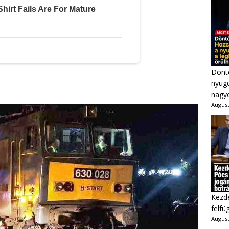
Dönté
nyugd
nagy
August
Kezd
felfü
August