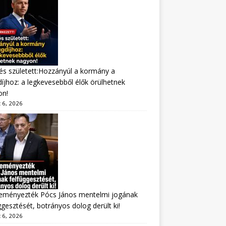
s született:Hozzányúl a kormány a
íjhoz: a legkevesebből élők örülhetnek
on!
 6, 2026
eményezték Pócs János mentelmi jogának
ggesztését, botrányos dolog derült ki!
 6, 2026