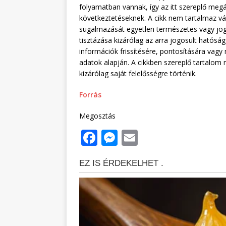
folyamatban vannak, így az itt szereplő meg
következtetéseknek. A cikk nem tartalmaz vá
sugalmazását egyetlen természetes vagy jo
tisztázása kizárólag az arra jogosult hatóság
információk frissítésére, pontosítására vagy
adatok alapján. A cikkben szereplő tartalom
kizárólag saját felelősségre történik.
Forrás
Megosztás
F
M
E
a
e
m
c
ss
ai
e
e
l
b
n
o
g