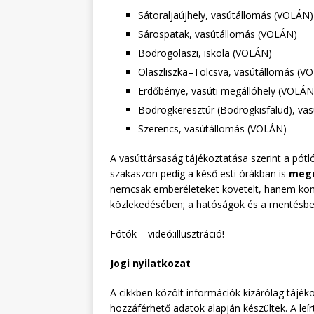
Sátoraljaújhely, vasútállomás (VOLÁN)
Sárospatak, vasútállomás (VOLÁN)
Bodrogolaszi, iskola (VOLÁN)
Olaszliszka–Tolcsva, vasútállomás (V
Erdőbénye, vasúti megállóhely (VOLÁN
Bodrogkeresztúr (Bodrogkisfalud), va
Szerencs, vasútállomás (VOLÁN)
A vasúttársaság tájékoztatása szerint a pót
szakaszon pedig a késő esti órákban is
megn
nemcsak emberéleteket követelt, hanem kom
közlekedésében; a hatóságok és a mentésbe
Fótók – videó:illusztráció!
Jogi nyilatkozat
A cikkben közölt információk kizárólag tájéko
hozzáférhető adatok alapján készültek. A leí