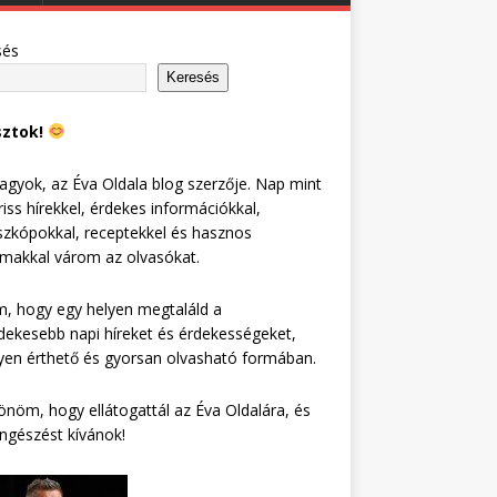
sés
Keresés
sztok!
agyok, az Éva Oldala blog szerzője. Nap mint
riss hírekkel, érdekes információkkal,
zkópokkal, receptekkel és hasznos
lmakkal várom az olvasókat.
, hogy egy helyen megtaláld a
dekesebb napi híreket és érdekességeket,
en érthető és gyorsan olvasható formában.
nöm, hogy ellátogattál az Éva Oldalára, és
ngészést kívánok!