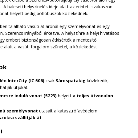
 A baleseti helyszínelés ideje alatt az érintett szakaszon
 vonat helyett pedig pótlóbuszok közlekednek.
ben található vasúti átjárónál egy személyvonat és egy
, Szerencs irányából érkezve. A helyszínre a helyi hivatásos
négy embert biztonságosan átkísérték a mentesítő
e alatt a vasúti forgalom szünetel, a közlekedést
sok
én InterCity (IC 506)
csak
Sárospatakig
közlekedik,
hatják útjukat.
encsre induló vonat (5223)
helyett
a teljes útvonalon
ámú személyvonat
utasait a katasztrófavédelem
zokra szállítják át
.
i