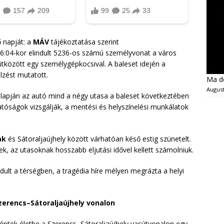
 napját: a
MÁV
tájékoztatása szerint
6:04-kor elindult 5236-os számú személyvonat a város
ütközött egy személygépkocsival. A baleset idején a
lzést mutatott.
Ma dé
August
 alapján az autó mind a négy utasa a baleset következtében
hatóságok vizsgálják, a mentési és helyszínelési munkálatok
ak
és Sátoraljaújhely között várhatóan késő estig szünetelt.
k, az utasoknak hosszabb eljutási idővel kellett számolniuk.
ndult a térségben, a tragédia híre mélyen megrázta a helyi
zerencs–Sátoraljaújhely vonalon
léptek életbe a Szerencs–Sátoraljaújhely vasútvonalon egy