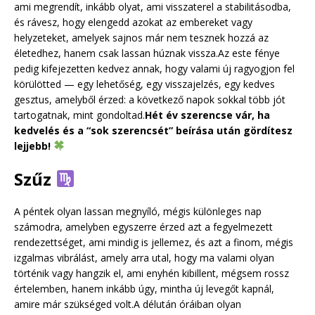
ami megrendít, inkább olyat, ami visszaterel a stabilitásodba,
és rávesz, hogy elengedd azokat az embereket vagy
helyzeteket, amelyek sajnos már nem tesznek hozzá az
életedhez, hanem csak lassan húznak vissza.Az este fénye
pedig kifejezetten kedvez annak, hogy valami új ragyogjon fel
körülötted — egy lehetőség, egy visszajelzés, egy kedves
gesztus, amelyből érzed: a következő napok sokkal több jót
tartogatnak, mint gondoltad.
Hét év szerencse vár, ha
kedvelés és a “sok szerencsét” beírása után gördítesz
lejjebb!
Szűz
A péntek olyan lassan megnyíló, mégis különleges nap
számodra, amelyben egyszerre érzed azt a fegyelmezett
rendezettséget, ami mindig is jellemez, és azt a finom, mégis
izgalmas vibrálást, amely arra utal, hogy ma valami olyan
történik vagy hangzik el, ami enyhén kibillent, mégsem rossz
értelemben, hanem inkább úgy, mintha új levegőt kapnál,
amire már szükséged volt.A délután óráiban olyan