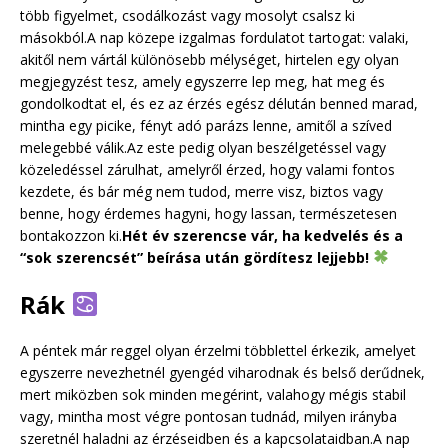
több figyelmet, csodálkozást vagy mosolyt csalsz ki
másokból.A nap közepe izgalmas fordulatot tartogat: valaki,
akitől nem vártál különösebb mélységet, hirtelen egy olyan
megjegyzést tesz, amely egyszerre lep meg, hat meg és
gondolkodtat el, és ez az érzés egész délután benned marad,
mintha egy picike, fényt adó parázs lenne, amitől a szíved
melegebbé válik.Az este pedig olyan beszélgetéssel vagy
közeledéssel zárulhat, amelyről érzed, hogy valami fontos
kezdete, és bár még nem tudod, merre visz, biztos vagy
benne, hogy érdemes hagyni, hogy lassan, természetesen
bontakozzon ki.
Hét év szerencse vár, ha kedvelés és a
“sok szerencsét” beírása után gördítesz lejjebb!
Rák
A péntek már reggel olyan érzelmi többlettel érkezik, amelyet
egyszerre nevezhetnél gyengéd viharodnak és belső derűdnek,
mert miközben sok minden megérint, valahogy mégis stabil
vagy, mintha most végre pontosan tudnád, milyen irányba
szeretnél haladni az érzéseidben és a kapcsolataidban.A nap