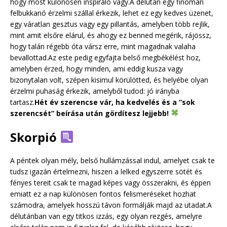
hogy most különösen inspiráló vagy.A délután egy finoman
felbukkanó érzelmi szállal érkezik, lehet ez egy kedves üzenet,
egy váratlan gesztus vagy egy pillantás, amelyben több rejlik,
mint amit elsőre elárul, és ahogy ez benned megérik, rájössz,
hogy talán régebb óta vársz erre, mint magadnak valaha
bevallottad.Az este pedig egyfajta belső megbékélést hoz,
amelyben érzed, hogy minden, ami eddig kusza vagy
bizonytalan volt, szépen kisimul körülötted, és helyébe olyan
érzelmi puhaság érkezik, amelyből tudod: jó irányba
tartasz.
Hét év szerencse vár, ha kedvelés és a “sok
szerencsét” beírása után gördítesz lejjebb!
Skorpió
A péntek olyan mély, belső hullámzással indul, amelyet csak te
tudsz igazán értelmezni, hiszen a lelked egyszerre sötét és
fényes tereit csak te magad képes vagy összerakni, és éppen
emiatt ez a nap különösen fontos felismeréseket hozhat
számodra, amelyek hosszú távon formálják majd az utadat.A
délutánban van egy titkos izzás, egy olyan rezgés, amelyre