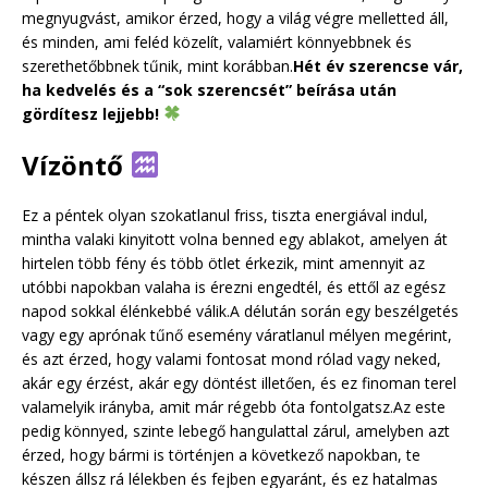
megnyugvást, amikor érzed, hogy a világ végre melletted áll,
és minden, ami feléd közelít, valamiért könnyebbnek és
szerethetőbbnek tűnik, mint korábban.
Hét év szerencse vár,
ha kedvelés és a “sok szerencsét” beírása után
gördítesz lejjebb!
Vízöntő
Ez a péntek olyan szokatlanul friss, tiszta energiával indul,
mintha valaki kinyitott volna benned egy ablakot, amelyen át
hirtelen több fény és több ötlet érkezik, mint amennyit az
utóbbi napokban valaha is érezni engedtél, és ettől az egész
napod sokkal élénkebbé válik.A délután során egy beszélgetés
vagy egy aprónak tűnő esemény váratlanul mélyen megérint,
és azt érzed, hogy valami fontosat mond rólad vagy neked,
akár egy érzést, akár egy döntést illetően, és ez finoman terel
valamelyik irányba, amit már régebb óta fontolgatsz.Az este
pedig könnyed, szinte lebegő hangulattal zárul, amelyben azt
érzed, hogy bármi is történjen a következő napokban, te
készen állsz rá lélekben és fejben egyaránt, és ez hatalmas