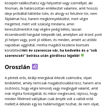
közepén találkozhatsz egy helyzettel vagy személlyel, aki
finoman, de határozottan emlékeztet valamire, amit hosszú
ideje próbáltál háttérbe tolni, és ahogy ez felszínre tör, nem
fájdalmat hoz, hanem megkönnyebbülést, mert végre
megérted, miért volt szükség mindarra, amin
keresztülmentél.A nap végére pedig békés, lassan
elcsendesedő hangulat telepedik rád, amelyben azt érzed: pont
jó helyen vagy, pont jó időben, és minden, amiért az utóbbi
napokban aggódtál, mintha magától kezdene kisimulni
körülötted.
Hét év szerencse vár, ha kedvelés és a “sok
szerencsét” beírása után gördítesz lejjebb!
Oroszlán
A péntek erős, királyi energiával érkezik számodra, olyan
lendülettel, amely nemcsak magabiztosabbá tesz, hanem arra
ösztönöz, hogy végre kimondj vagy megtegyél valamit, amit
már régóta fontolgattál, és mikor megteszed, rájössz, hogy
minden félelmed valójában csak árnyék volt a valódi erőd
mellett.A délután egy kis hullámvölgyet hozhat, de nem olyat,