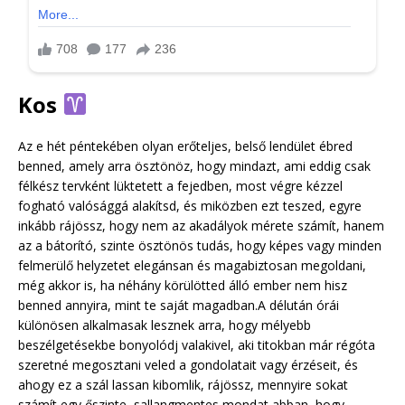
Kos
Az e hét péntekében olyan erőteljes, belső lendület ébred
benned, amely arra ösztönöz, hogy mindazt, ami eddig csak
félkész tervként lüktetett a fejedben, most végre kézzel
fogható valósággá alakítsd, és miközben ezt teszed, egyre
inkább rájössz, hogy nem az akadályok mérete számít, hanem
az a bátorító, szinte ösztönös tudás, hogy képes vagy minden
felmerülő helyzetet elegánsan és magabiztosan megoldani,
még akkor is, ha néhány körülötted álló ember nem hisz
benned annyira, mint te saját magadban.A délután órái
különösen alkalmasak lesznek arra, hogy mélyebb
beszélgetésekbe bonyolódj valakivel, aki titokban már régóta
szeretné megosztani veled a gondolatait vagy érzéseit, és
ahogy ez a szál lassan kibomlik, rájössz, mennyire sokat
számít egy őszinte, sallangmentes mondat abban, hogy