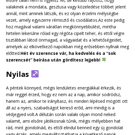
elsőre talán nem is figyelsz fel, de később rájössz, hogy
valakinek a mondata, gesztusa vagy közeledése többet jelent
annál, mint aminek látszik, és ez olyan érzelmi mélységbe
vezet, amely egyszerre rémisztő és csodálatos.Az este pedig
hoz magával valami váratlan megkönnyebbülést, mintha
hirtelen lekerülne rólad egy régóta cipelt teher, és ettől végre
tisztábban látod önmagad, a vágyaidat és a lehetőségeidet,
amelyek az elkövetkező napokban még erősebben nyílnak meg
előtted.
Hét év szerencse vár, ha kedvelés és a “sok
szerencsét” beírása után gördítesz lejjebb!
Nyilas
A péntek könnyed, mégis lendületes energiákkal érkezik, és
már reggel érzed, hogy ez nem az a nap, amikor sodródsz,
hanem az, amikor te irányítasz, és minden lépésed mögött ott
áll az a nyers, szabadságot kereső erőd, ami mindig is a
védjegyed volt.A délután során valaki olyan mond neked
valamit, ami elsőre játékosnak tűnik, mégis mélyebben hat
rád, mint gondolnád, és ettől elindul benned egy új gondolat
vagy érzés, amely megváltoztathatja a következő napok