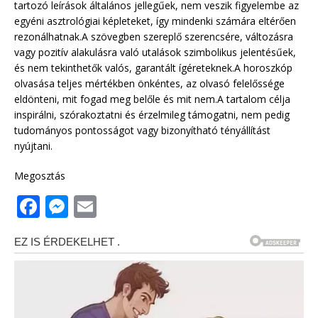
tartozó leírások általános jellegűek, nem veszik figyelembe az
egyéni asztrológiai képleteket, így mindenki számára eltérően
rezonálhatnak.A szövegben szereplő szerencsére, változásra
vagy pozitív alakulásra való utalások szimbolikus jelentésűek,
és nem tekinthetők valós, garantált ígéreteknek.A horoszkóp
olvasása teljes mértékben önkéntes, az olvasó felelőssége
eldönteni, mit fogad meg belőle és mit nem.A tartalom célja
inspirálni, szórakoztatni és érzelmileg támogatni, nem pedig
tudományos pontosságot vagy bizonyítható tényállítást
nyújtani.
Megosztás
F
M
E
a
e
m
c
ss
ai
e
e
l
b
n