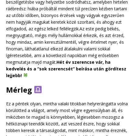
beszélgetésbe vagy helyzetbe sodródhatsz, amelyben hirtelen
ráébredsz: hiába próbáltál mindent túl precízen kézben tartani
az utóbbi időben, bizonyos érzések vagy vágyak egyszerűen
nem hagyják magukat keretek közé szorítani, és ahogy ezt
elfogadod, az egész lelked fellélegzik.Az este pedig békés,
megnyugtató, mégis mély hullámokkal érkezik, és azt érzed,
hogy mindaz, amin keresztülmentél, végre értelmet nyer, és
finoman, láthatatlanul elkezd átalakulni valami sokkal
ígéretesebbé, ami a következő napokban még erősebben
megmutatja majd magát.
Hét év szerencse vár, ha
kedvelés és a “sok szerencsét” beírása után gördítesz
lejjebb!
Mérleg
Ez a péntek olyan, mintha valaki titokban helyrerángatta volna
körülötted a világot, amely most végre egyensúlyban áll, és
miközben te magad is könnyebben, légiesebben mozogsz a
hétköznapi teendők között, azt veszed észre, hogy sokkal
többen keresik a társaságodat, mint máskor, mintha éreznék,