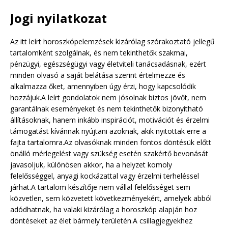
Jogi nyilatkozat
Az itt leírt horoszkópelemzések kizárólag szórakoztató jellegű
tartalomként szolgálnak, és nem tekinthetők szakmai,
pénzügyi, egészségügyi vagy életviteli tanácsadásnak, ezért
minden olvasó a saját belátása szerint értelmezze és
alkalmazza őket, amennyiben úgy érzi, hogy kapcsolódik
hozzájuk.A leírt gondolatok nem jósolnak biztos jövőt, nem
garantálnak eseményeket és nem tekinthetők bizonyítható
állításoknak, hanem inkább inspirációt, motivációt és érzelmi
támogatást kívánnak nyújtani azoknak, akik nyitottak erre a
fajta tartalomra.Az olvasóknak minden fontos döntésük előtt
önálló mérlegelést vagy szükség esetén szakértő bevonását
javasoljuk, különösen akkor, ha a helyzet komoly
felelősséggel, anyagi kockázattal vagy érzelmi terheléssel
járhat.A tartalom készítője nem vállal felelősséget sem
közvetlen, sem közvetett következményekért, amelyek abból
adódhatnak, ha valaki kizárólag a horoszkóp alapján hoz
döntéseket az élet bármely területén.A csillagjegyekhez