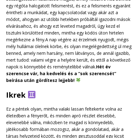
egy régóta halogatott felismerést, és ez a felismerés egyaránt
érintheti a munkádat, egy kapcsolatodat vagy akár azt a
módot, ahogyan az utóbbi hetekben próbáltál igazodni mások
elvárásaihoz, és ahogy ezt leveted magadról, úgy kezd el
tisztulni körülötted minden, mintha egy ködös úton hirtelen
megérkezne a fény.A nap végére az érzelmek nyugodt, mégis
mély hullámai ölelnek körbe, és olyan megelégedettség ül meg
benned, amely nem harsány, nem látványos, de annál igazibb,
mert tudod: valami végre a helyére került, és ettől a következő
napok is könnyebbé és reménytelibbé válnak.
Hét év
szerencse vár, ha kedvelés és a “sok szerencsét”
beírása után gördítesz lejjebb!
Ikrek
Ez a péntek olyan, mintha valaki lassan feltekerte volna az
életedben a fényerőt, és minden apró részlet élesebbé,
elevenebbé válna, miközben te magad is könnyedebb,
játékosabb formában mozogsz, akár a gondolataid, akár a
társas helyzeteid között, és minden gesztusoddal egy kicsit