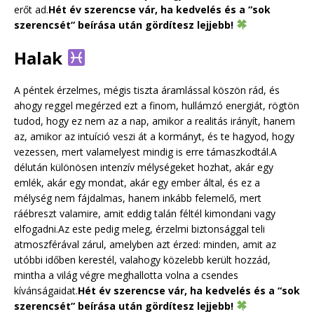
erőt ad.
Hét év szerencse vár, ha kedvelés és a “sok
szerencsét” beírása után gördítesz lejjebb!
Halak
A péntek érzelmes, mégis tiszta áramlással köszön rád, és
ahogy reggel megérzed ezt a finom, hullámzó energiát, rögtön
tudod, hogy ez nem az a nap, amikor a realitás irányít, hanem
az, amikor az intuíció veszi át a kormányt, és te hagyod, hogy
vezessen, mert valamelyest mindig is erre támaszkodtál.A
délután különösen intenzív mélységeket hozhat, akár egy
emlék, akár egy mondat, akár egy ember által, és ez a
mélység nem fájdalmas, hanem inkább felemelő, mert
ráébreszt valamire, amit eddig talán féltél kimondani vagy
elfogadni.Az este pedig meleg, érzelmi biztonsággal teli
atmoszférával zárul, amelyben azt érzed: minden, amit az
utóbbi időben kerestél, valahogy közelebb került hozzád,
mintha a világ végre meghallotta volna a csendes
kívánságaidat.
Hét év szerencse vár, ha kedvelés és a “sok
szerencsét” beírása után gördítesz lejjebb!