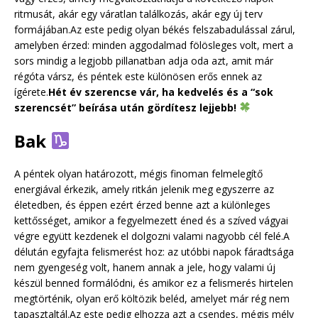
ritmusát, akár egy váratlan találkozás, akár egy új terv
formájában.Az este pedig olyan békés felszabadulással zárul,
amelyben érzed: minden aggodalmad fölösleges volt, mert a
sors mindig a legjobb pillanatban adja oda azt, amit már
régóta vársz, és péntek este különösen erős ennek az
ígérete.
Hét év szerencse vár, ha kedvelés és a “sok
szerencsét” beírása után gördítesz lejjebb!
Bak
A péntek olyan határozott, mégis finoman felmelegítő
energiával érkezik, amely ritkán jelenik meg egyszerre az
életedben, és éppen ezért érzed benne azt a különleges
kettősséget, amikor a fegyelmezett éned és a szíved vágyai
végre együtt kezdenek el dolgozni valami nagyobb cél felé.A
délután egyfajta felismerést hoz: az utóbbi napok fáradtsága
nem gyengeség volt, hanem annak a jele, hogy valami új
készül benned formálódni, és amikor ez a felismerés hirtelen
megtörténik, olyan erő költözik beléd, amelyet már rég nem
tapasztaltál.Az este pedig elhozza azt a csendes, mégis mély