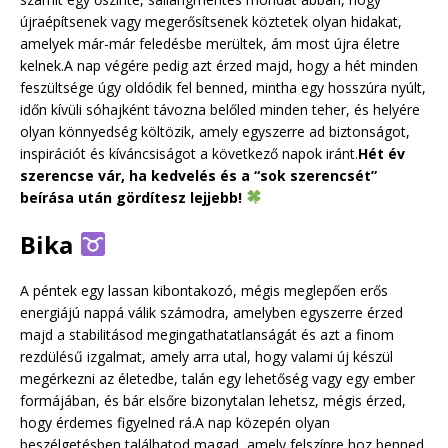
újraépítsenek vagy megerősítsenek köztetek olyan hidakat,
amelyek már-már feledésbe merültek, ám most újra életre
kelnek.A nap végére pedig azt érzed majd, hogy a hét minden
feszültsége úgy oldódik fel benned, mintha egy hosszúra nyúlt,
időn kívüli sóhajként távozna belőled minden teher, és helyére
olyan könnyedség költözik, amely egyszerre ad biztonságot,
inspirációt és kíváncsiságot a következő napok iránt.
Hét év
szerencse vár, ha kedvelés és a “sok szerencsét”
beírása után gördítesz lejjebb!
Bika
A péntek egy lassan kibontakozó, mégis meglepően erős
energiájú nappá válik számodra, amelyben egyszerre érzed
majd a stabilitásod megingathatatlanságát és azt a finom
rezdülésű izgalmat, amely arra utal, hogy valami új készül
megérkezni az életedbe, talán egy lehetőség vagy egy ember
formájában, és bár elsőre bizonytalan lehetsz, mégis érzed,
hogy érdemes figyelned rá.A nap közepén olyan
beszélgetésben találhatod magad, amely felszínre hoz benned