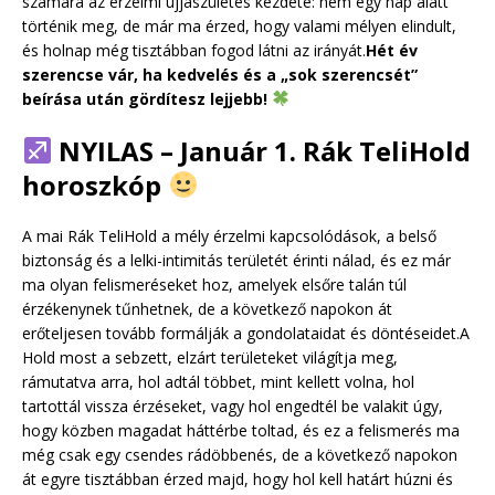
számára az érzelmi újjászületés kezdete: nem egy nap alatt
történik meg, de már ma érzed, hogy valami mélyen elindult,
és holnap még tisztábban fogod látni az irányát.
Hét év
szerencse vár, ha kedvelés és a „sok szerencsét”
beírása után gördítesz lejjebb!
NYILAS – Január 1. Rák TeliHold
horoszkóp
A mai Rák TeliHold a mély érzelmi kapcsolódások, a belső
biztonság és a lelki-intimitás területét érinti nálad, és ez már
ma olyan felismeréseket hoz, amelyek elsőre talán túl
érzékenynek tűnhetnek, de a következő napokon át
erőteljesen tovább formálják a gondolataidat és döntéseidet.A
Hold most a sebzett, elzárt területeket világítja meg,
rámutatva arra, hol adtál többet, mint kellett volna, hol
tartottál vissza érzéseket, vagy hol engedtél be valakit úgy,
hogy közben magadat háttérbe toltad, és ez a felismerés ma
még csak egy csendes rádöbbenés, de a következő napokon
át egyre tisztábban érzed majd, hogy hol kell határt húzni és