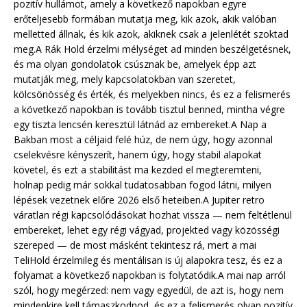
pozitív hullámot, amely a következő napokban egyre
erőteljesebb formában mutatja meg, kik azok, akik valóban
melletted állnak, és kik azok, akiknek csak a jelenlétét szoktad
meg.A Rák Hold érzelmi mélységet ad minden beszélgetésnek,
és ma olyan gondolatok csúsznak be, amelyek épp azt
mutatják meg, mely kapcsolatokban van szeretet,
kölcsönösség és érték, és melyekben nincs, és ez a felismerés
a következő napokban is tovább tisztul benned, mintha végre
egy tiszta lencsén keresztül látnád az embereket.A Nap a
Bakban most a céljaid felé húz, de nem úgy, hogy azonnal
cselekvésre kényszerít, hanem úgy, hogy stabil alapokat
követel, és ezt a stabilitást ma kezded el megteremteni,
holnap pedig már sokkal tudatosabban fogod látni, milyen
lépések vezetnek előre 2026 első heteiben.A Jupiter retro
váratlan régi kapcsolódásokat hozhat vissza — nem feltétlenül
embereket, lehet egy régi vágyad, projekted vagy közösségi
szereped — de most másként tekintesz rá, mert a mai
TeliHold érzelmileg és mentálisan is új alapokra tesz, és ez a
folyamat a következő napokban is folytatódik.A mai nap arról
szól, hogy megérzed: nem vagy egyedül, de azt is, hogy nem
mindenkire kell támaszkodnod, és ez a felismerés olyan pozitív