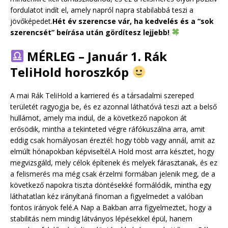
fordulatot indít el, amely napról napra stabilabbá teszi a
jövőképedet.
Hét év szerencse vár, ha kedvelés és a “sok
szerencsét” beírása után gördítesz lejjebb!
MÉRLEG – Január 1. Rák
TeliHold horoszkóp
A mai Rák TeliHold a karriered és a társadalmi szereped
területét ragyogja be, és ez azonnal láthatóvá teszi azt a belső
hullámot, amely ma indul, de a következő napokon át
erősödik, mintha a tekinteted végre ráfókuszálna arra, amit
eddig csak homályosan éreztél: hogy több vagy annál, amit az
elmúlt hónapokban képviseltél.A Hold most arra késztet, hogy
megvizsgáld, mely célok építenek és melyek fárasztanak, és ez
a felismerés ma még csak érzelmi formában jelenik meg, de a
következő napokra tiszta döntésekké formálódik, mintha egy
láthatatlan kéz irányítaná finoman a figyelmedet a valóban
fontos irányok felé.A Nap a Bakban arra figyelmeztet, hogy a
stabilitás nem mindig látványos lépésekkel épül, hanem