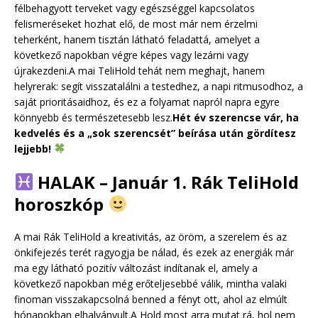
félbehagyott terveket vagy egészséggel kapcsolatos
felismeréseket hozhat elő, de most már nem érzelmi
teherként, hanem tisztán látható feladattá, amelyet a
következő napokban végre képes vagy lezárni vagy
újrakezdeni.A mai TeliHold tehát nem meghajt, hanem
helyrerak: segít visszatalálni a testedhez, a napi ritmusodhoz, a
saját prioritásaidhoz, és ez a folyamat napról napra egyre
könnyebb és természetesebb lesz.
Hét év szerencse vár, ha
kedvelés és a „sok szerencsét” beírása után gördítesz
lejjebb!
HALAK – Január 1. Rák TeliHold
horoszkóp
A mai Rák TeliHold a kreativitás, az öröm, a szerelem és az
önkifejezés terét ragyogja be nálad, és ezek az energiák már
ma egy látható pozitív változást indítanak el, amely a
következő napokban még erőteljesebbé válik, mintha valaki
finoman visszakapcsolná benned a fényt ott, ahol az elmúlt
hónapokban elhalványult.A Hold most arra mutat rá, hol nem