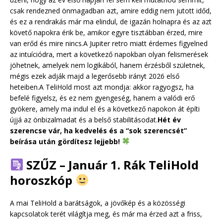
csak rendezned önmagadban azt, amire eddig nem jutott időd,
és ez a rendrakás már ma elindul, de igazán holnapra és az azt
követő napokra érik be, amikor egyre tisztábban érzed, mire
van erőd és mire nincs.A Jupiter retro miatt érdemes figyelned
az intuíciódra, mert a következő napokban olyan felismerések
jöhetnek, amelyek nem logikából, hanem érzésből születnek,
mégis ezek adják majd a legerősebb irányt 2026 első
heteiben.A TeliHold most azt mondja: akkor ragyogsz, ha
befelé figyelsz, és ez nem gyengeség, hanem a valódi erő
gyökere, amely ma indul el és a következő napokon át építi
újjá az önbizalmadat és a belső stabilitásodat.
Hét év
szerencse vár, ha kedvelés és a “sok szerencsét”
beírása után gördítesz lejjebb!
SZŰZ – Január 1. Rák TeliHold
horoszkóp
A mai TeliHold a barátságok, a jövőkép és a közösségi
kapcsolatok terét világítja meg, és már ma érzed azt a friss,