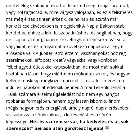
mertél elég szabadon élni, hol fékezted meg a saját örömöd,
vagy hol tagadtad le, mire vágysz valójában, és ez a felismerés
ma még érzés szinten érkezik, de holnap és azután már
konkrét cselekvésekben is megjelenik.A Nap a Bakban stabil
keretet ad ehhez a lelki felszabaduláshoz, és segít abban, hogy
ne csupán álmodj, hanem kézzelfogható lépésekre váltsd a
vágyaidat, és ez a folyamat a következő napokon át egyre
erősebbé válik.A Jupiter retro érzelmi visszhangokat hoz régi
szerelmekkel, elfojtott kreatív vágyakkal vagy korábban
félbehagyott ötletekkel kapcsolatban, de most már sokkal
tisztábban látod, hogy miért nem működtek akkor, és hogyan
kellene másképp megközelíteni őket — ez a felismerés ma
indul és napokon át érlelődik benned.A mai TeliHold tehát a
Halak számára érzelmi újjáéledést hoz: nem egy hangos
robbanás formájában, hanem egy lassan kibomló, finom,
mégis nagyon erős energiával, amely napról napra erősebben
visszahozza az önbizalmat, a lelkesedést és az öröm
képességét.
Hét év szerencse vár, ha kedvelés és a „sok
szerencsét” beírása után gördítesz lejjebb!