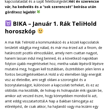
kapcsolataidat és a saját felelősségedet.
Hét év szerencse
vár, ha kedvelés és a “sok szerencsét” beírása után
gördítesz lejjebb!
BIKA – Január 1. Rák TeliHold
horoszkóp
A mai Rák TeliHold a kommunikáció és a közeli kapcsolatok
területét világítja meg nálad, és már ma érzed azt a finom, de
határozott pozitív elmozdulást, amely nem csattan nagyot,
hanem lassan indul meg benned, és a következő napokban
folyton újabb megértéseket hoz, mintha valaki lépésről lépésre
mutatná meg, hogyan kell tisztábban, őszintébben jelen lenni a
fontos beszélgetésekben.A Hold a víz elemében lágy energiát
visz az életedbe, ami segít oldani a szorongást és a
bizonytalanságot, különösen a kapcsolati terheket, és ez az
oldódás ma kezdődik, de holnap és holnapután érik igazán be,
amikor azt veszed észre, hogy könnyebben mondod ki azt,
amit eddig visszatartottál.A Nap a Bakban támogatja az
előrelépést, de csak akkor, ha hajlandó vagy ma lezárni egy