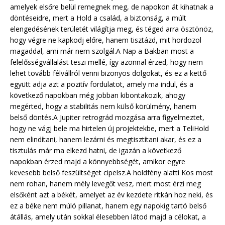
amelyek elsőre belül remegnek meg, de napokon át kihatnak a
döntéseidre, mert a Hold a család, a biztonság, a múlt
elengedésének területét világítja meg, és téged arra ösztönöz,
hogy végre ne kapkodj előre, hanem tisztázd, mit hordozol
magaddal, ami már nem szolgál.A Nap a Bakban most a
felelősségvállalást teszi mellé, így azonnal érzed, hogy nem
lehet tovább félvállról venni bizonyos dolgokat, és ez a kettő
együtt adja azt a pozitív fordulatot, amely ma indul, és a
következő napokban még jobban kibontakozik, ahogy
megérted, hogy a stabilitás nem külső körülmény, hanem
belső döntés.A Jupiter retrográd mozgása arra figyelmeztet,
hogy ne vágj bele ma hirtelen új projektekbe, mert a TeliHold
nem elindítani, hanem lezárni és megtisztítani akar, és ez a
tisztulás már ma elkezd hatni, de igazán a következő
napokban érzed majd a könnyebbségét, amikor egyre
kevesebb belső feszültséget cipelsz.A holdfény alatti Kos most
nem rohan, hanem mély levegőt vesz, mert most érzi meg
elsőként azt a békét, amelyet az év kezdete ritkán hoz neki, és
ez a béke nem múló pillanat, hanem egy napokig tartó belső
átállás, amely után sokkal élesebben látod majd a célokat, a