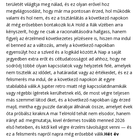
területét világítja meg nálad, és ez olyan erővel hoz
megvilágosodást, hogy már ma pontosan érzed, hol működik
valami és hol nem, és ez a tisztánlátás a következő napokon
át még erősebben bontakozik ki.A Hold a Rák vízében arra
kényszerít, hogy ne csak a racionalitásodra hallgass, hanem
figyelj az érzelmeid következetes jelzéseire is, hiszen ma indul
el benned az a változás, amely a következő napokban
egyensúlyt hoz a szíved és a logikád között.A Nap a saját
jegyedben extra erőt és céltudatosságot ad ahhoz, hogy ne
sodródj többé olyan kapcsolatok vagy helyzetek felé, amelyek
nem tisztelik az idődet, a határaidat vagy az értékeidet, és ez a
felismerés ma indul, de a következő napokon át egyre
stabilabbá válik.A Jupiter retro miatt régi kapcsolatdinamikák
vagy régebbi ígéretek kerülhetnek elő, de most végre teljesen
más szemmel látod őket, és a következő napokban úgy érzed
majd, mintha egy puzzle darabjai állnának össze, amelyet évek
óta próbálsz kirakni.A mai TeliHold tehát nem elsodor, hanem
irányt ad: megmutatja, kivel érdemes tovább menned 2026
első heteiben, és kitől kell végre érzelmi távolságot venni — és
ez a felismerés napról napra még erősebbé válik.
Hét év