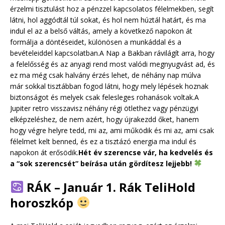
érzelmi tisztulást hoz a pénzzel kapcsolatos félelmekben, segít
látni, hol aggódtál túl sokat, és hol nem húztál határt, és ma
indul el az a belső váltás, amely a következő napokon át
formálja a döntéseidet, különösen a munkáddal és a
bevételeiddel kapcsolatban.A Nap a Bakban rávilágít arra, hogy
a felelősség és az anyagi rend most valódi megnyugvást ad, és
ez ma még csak halvány érzés lehet, de néhány nap múlva
már sokkal tisztábban fogod látni, hogy mely lépések hoznak
biztonságot és melyek csak felesleges rohanások voltak.A
Jupiter retro visszavisz néhány régi ötlethez vagy pénzügyi
elképzeléshez, de nem azért, hogy újrakezdd őket, hanem
hogy végre helyre tedd, mi az, ami működik és mi az, ami csak
félelmet kelt benned, és ez a tisztázó energia ma indul és
napokon át erősödik.
Hét év szerencse vár, ha kedvelés és
a “sok szerencsét” beírása után gördítesz lejjebb!
RÁK – Január 1. Rák TeliHold
horoszkóp