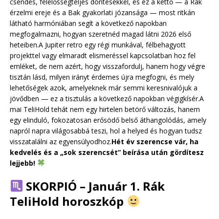
csendes, felelősségteljes döntésekkel, és ez a kettő — a Rák
érzelmi ereje és a Bak gyakorlati józansága — most ritkán
látható harmóniában segít a következő napokban
megfogalmazni, hogyan szeretnéd magad látni 2026 első
heteiben.A Jupiter retro egy régi munkával, félbehagyott
projekttel vagy elmaradt elismeréssel kapcsolatban hoz fel
emléket, de nem azért, hogy visszafordulj, hanem hogy végre
tisztán lásd, milyen irányt érdemes újra megfogni, és mely
lehetőségek azok, amelyeknek már semmi keresnivalójuk a
jövődben — ez a tisztulás a következő napokban végigkísér.A
mai TeliHold tehát nem egy hirtelen betörő változás, hanem
egy elinduló, fokozatosan erősödő belső áthangolódás, amely
napról napra világosabbá teszi, hol a helyed és hogyan tudsz
visszatalálni az egyensúlyodhoz.
Hét év szerencse vár, ha
kedvelés és a „sok szerencsét” beírása után gördítesz
lejjebb!
SKORPIÓ – Január 1. Rák
TeliHold horoszkóp