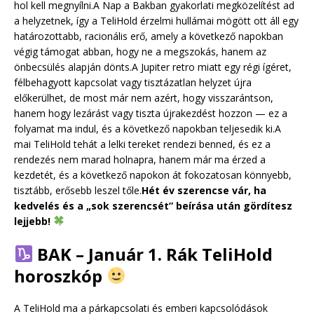
hol kell megnyílni.A Nap a Bakban gyakorlati megközelítést ad
a helyzetnek, így a TeliHold érzelmi hullámai mögött ott áll egy
határozottabb, racionális erő, amely a következő napokban
végig támogat abban, hogy ne a megszokás, hanem az
önbecsülés alapján dönts.A Jupiter retro miatt egy régi ígéret,
félbehagyott kapcsolat vagy tisztázatlan helyzet újra
előkerülhet, de most már nem azért, hogy visszarántson,
hanem hogy lezárást vagy tiszta újrakezdést hozzon — ez a
folyamat ma indul, és a következő napokban teljesedik ki.A
mai TeliHold tehát a lelki tereket rendezi benned, és ez a
rendezés nem marad holnapra, hanem már ma érzed a
kezdetét, és a következő napokon át fokozatosan könnyebb,
tisztább, erősebb leszel tőle.
Hét év szerencse vár, ha
kedvelés és a „sok szerencsét” beírása után gördítesz
lejjebb!
BAK – Január 1. Rák TeliHold
horoszkóp
A TeliHold ma a párkapcsolati és emberi kapcsolódások