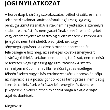
JOGI NYILATKOZAT
A horoszkóp kizárólag szórakoztatási célból készült, és nem
tekinthető szakmai tanácsadásnak, egészségügyi vagy
pénzügyi útmutatásnak.A leírtak nem helyettesítik a személyre
szabott elemzést, és nem garantálnak konkrét eseményeket
vagy eredményeket.Az asztrológiai értelmezések szimbolikus
jellegűek, nem tekinthetők bizonyítéknak vagy
ténymegállapításnak.Az olvasó minden döntést saját
felelősségére hoz meg, az esetleges következményekért
kizárólag ő felel.A tartalom nem ad jogi tanácsot, nem minősül
befektetési vagy egészségügyi útmutatásnak.A szerző
semmilyen módon nem vállal felelősséget az esetleges
félreértésekért vagy hibás értelmezésekért.A horoszkóp célja
az inspiráció és a pozitív gondolkodás támogatása, nem pedig
konkrét cselekvések előírása.A leírt energiák és üzenetek
jelképesek, a valós életben mindenki maga alakítja a saját
útját és döntéseit.
Megosztás