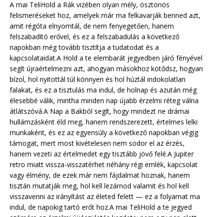
A mai TeliHold a Rák vizében olyan mély, ösztönös
felismeréseket hoz, amelyek már ma felkavarják benned azt,
amit régóta elnyomtál, de nem fenyegetően, hanem
felszabadító erővel, és ez a felszabadulás a következő
napokban még tovább tisztítja a tudatodat és a
kapcsolataidat.A Hold a te elembarát jegyedben járó fényével
segít újraértelmezni azt, ahogyan másokhoz kötődsz, hogyan
bízol, hol nyitottál túl könnyen és hol húztál indokolatlan
falakat, és ez a tisztulás ma indul, de holnap és azután még
élesebbé válik, mintha minden nap újabb érzelmi réteg válna
átlátszóvá.A Nap a Bakból segít, hogy mindezt ne drámai
hullámzásként éld meg, hanem rendszerezett, értelmes lelki
munkaként, és ez az egyensúly a következő napokban végig
támogat, mert most kivételesen nem sodor el az érzés,
hanem vezeti az értelmedet egy tisztább jövő felé.A Jupiter
retro miatt vissza-visszatérhet néhány régi emlék, kapcsolat
vagy élmény, de ezek már nem fájdalmat hoznak, hanem
tisztán mutatják meg, hol kell lezárnod valamit és hol kell
visszavenni az irányítást az életed felett — ez a folyamat ma
indul, de napokig tartó erőt hoz.A mai TeliHold a te jegyed