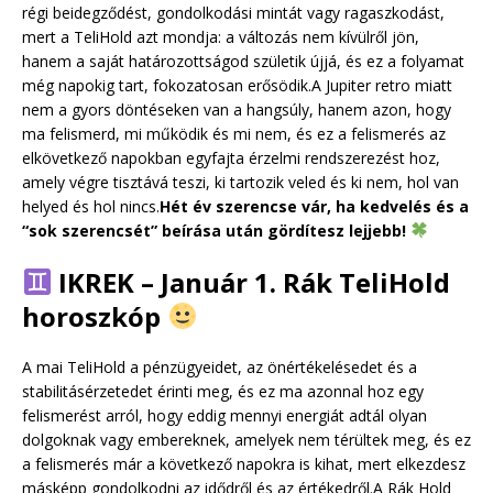
régi beidegződést, gondolkodási mintát vagy ragaszkodást,
mert a TeliHold azt mondja: a változás nem kívülről jön,
hanem a saját határozottságod születik újjá, és ez a folyamat
még napokig tart, fokozatosan erősödik.A Jupiter retro miatt
nem a gyors döntéseken van a hangsúly, hanem azon, hogy
ma felismerd, mi működik és mi nem, és ez a felismerés az
elkövetkező napokban egyfajta érzelmi rendszerezést hoz,
amely végre tisztává teszi, ki tartozik veled és ki nem, hol van
helyed és hol nincs.
Hét év szerencse vár, ha kedvelés és a
“sok szerencsét” beírása után gördítesz lejjebb!
IKREK – Január 1. Rák TeliHold
horoszkóp
A mai TeliHold a pénzügyeidet, az önértékelésedet és a
stabilitásérzetedet érinti meg, és ez ma azonnal hoz egy
felismerést arról, hogy eddig mennyi energiát adtál olyan
dolgoknak vagy embereknek, amelyek nem térültek meg, és ez
a felismerés már a következő napokra is kihat, mert elkezdesz
másképp gondolkodni az idődről és az értékedről.A Rák Hold