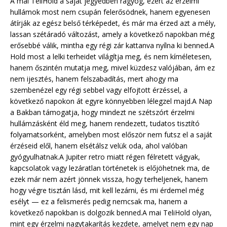
A mai TeliHold a saját jegyedben ragyog, ezért az érzelmi
hullámok most nem csupán felerősödnek, hanem egyenesen
átírják az egész belső térképedet, és már ma érzed azt a mély,
lassan szétáradó változást, amely a következő napokban még
erősebbé válik, mintha egy régi zár kattanva nyílna ki benned.A
Hold most a lelki terheidet világítja meg, és nem kíméletesen,
hanem őszintén mutatja meg, mivel küzdesz valójában, ám ez
nem ijesztés, hanem felszabadítás, mert ahogy ma
szembenézel egy régi sebbel vagy elfojtott érzéssel, a
következő napokon át egyre könnyebben lélegzel majd.A Nap
a Bakban támogatja, hogy mindezt ne szétszórt érzelmi
hullámzásként éld meg, hanem rendezett, tudatos tisztító
folyamatsorként, amelyben most először nem futsz el a saját
érzéseid elől, hanem elsétálsz velük oda, ahol valóban
gyógyulhatnak.A Jupiter retro miatt régen félretett vágyak,
kapcsolatok vagy lezáratlan történetek is előjöhetnek ma, de
ezek már nem azért jönnek vissza, hogy terheljenek, hanem
hogy végre tisztán lásd, mit kell lezárni, és mi érdemel még
esélyt — ez a felismerés pedig nemcsak ma, hanem a
következő napokban is dolgozik benned.A mai TeliHold olyan,
mint egy érzelmi nagytakarítás kezdete, amelyet nem egy nap