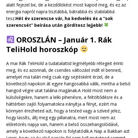
alatt fejezel be, de a kezdőlökést most kapod meg, és ez az
energia napról napra tisztábbá, bátrabbá és stabilabbá
tesz.
Hét év szerencse vár, ha kedvelés és a “sok
szerencsét” beírása után gördítesz lejjebb!
OROSZLÁN – Január 1. Rák
TeliHold horoszkóp
A mai Rák TeliHold a tudatalattid legmélyebb rétegeit érinti
meg, és ez azonnali, de csendes változást indít el benned,
amelyet ma talán még csak egy sejtésként érzel, de a
következő napokon át egyre hangosabbá válik, mintha a belső
hangod végre utat találna magának.A Hold most nem a
külsőségekre, hanem a lelki pihenésre, a feltöltődésre és a
háttérben zajló folyamatokra irányítja a fényt, ezért ma
könnyen érezheted azt, hogy a tested vagy a szíved jelez,
hogy lassíts, állj meg egy pillanatra, mert most nem az
előretörés napja van, hanem a belső összehangolódásé,
amely a következő napokon is folytatódik.A Nap a Bakban azt
üzeni, hogy az év első napján fel sem kell mutatnod semmit,