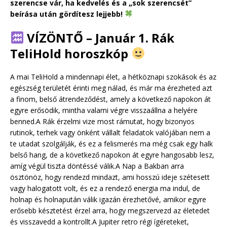
szerencse vár, ha kedvelés és a „sok szerencsét”
beírása után gördítesz lejjebb!
VÍZÖNTŐ – Január 1. Rák
TeliHold horoszkóp
A mai TeliHold a mindennapi élet, a hétköznapi szokások és az
egészség területét érinti meg nálad, és már ma érezheted azt
a finom, belső átrendeződést, amely a következő napokon át
egyre erősödik, mintha valami végre visszaállna a helyére
benned.A Rák érzelmi vize most rámutat, hogy bizonyos
rutinok, terhek vagy önként vállalt feladatok valójában nem a
te utadat szolgálják, és ez a felismerés ma még csak egy halk
belső hang, de a következő napokon át egyre hangosabb lesz,
amíg végül tiszta döntéssé válik.A Nap a Bakban arra
ösztönöz, hogy rendezd mindazt, ami hosszú ideje szétesett
vagy halogatott volt, és ez a rendező energia ma indul, de
holnap és holnapután válik igazán érezhetővé, amikor egyre
erősebb késztetést érzel arra, hogy megszervezd az életedet
és visszavedd a kontrollt.A Jupiter retro régi ígéreteket,