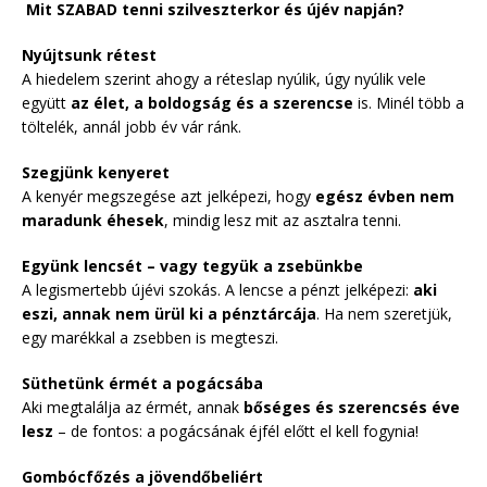
Mit SZABAD tenni szilveszterkor és újév napján?
Nyújtsunk rétest
A hiedelem szerint ahogy a réteslap nyúlik, úgy nyúlik vele
együtt
az élet, a boldogság és a szerencse
is. Minél több a
töltelék, annál jobb év vár ránk.
Szegjünk kenyeret
A kenyér megszegése azt jelképezi, hogy
egész évben nem
maradunk éhesek
, mindig lesz mit az asztalra tenni.
Együnk lencsét – vagy tegyük a zsebünkbe
A legismertebb újévi szokás. A lencse a pénzt jelképezi:
aki
eszi, annak nem ürül ki a pénztárcája
. Ha nem szeretjük,
egy marékkal a zsebben is megteszi.
Süthetünk érmét a pogácsába
Aki megtalálja az érmét, annak
bőséges és szerencsés éve
lesz
– de fontos: a pogácsának éjfél előtt el kell fogynia!
Gombócfőzés a jövendőbeliért