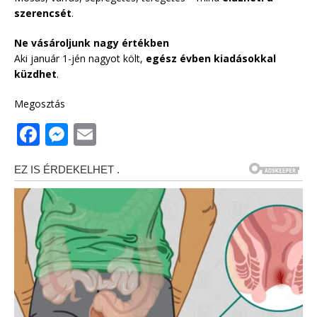
szerencsét
.
Ne vásároljunk nagy értékben
Aki január 1-jén nagyot költ,
egész évben kiadásokkal
küzdhet
.
Megosztás
F
M
E
a
e
m
c
ss
ai
e
e
l
b
n
o
g
o
e
k
r