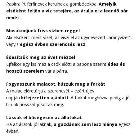
Papírra írt férfinevek kerülnek a gombócokba.
Amelyik
elsőként feljön a víz tetejére, az árulja el a leendő pár
nevét.
Mosakodjunk friss vízben reggel
Aki elsőként merít vizet, az viszi el az úgynevezett „aranyvizet”,
vagyis
egész évben szerencsés lesz
.
Édesítsük meg az évet mézzel
Éjfélkor egy kis méz a csók előtt: a babona szerint
édes és
hosszú szerelem
vár a párra.
Fogyasszunk malacot, húzzuk meg a farkát
A malac előretúrja a szerencsét – ezért újév
napján
kifejezetten ajánlott
. A farkát meghúzva pedig a jó
hírünk hosszát jósolták meg.
Lássuk el bőségesen az állatokat
Ha az állatok jóllaknak,
a gazdának sem lesz hiánya
egész
évben.