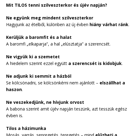
Mit TILOS tenni szilveszterkor és újév napján?
Ne együnk meg mindent szilveszterkor
Hagyjunk az ételből, különben az új évben
hiány várhat ránk
.
Kerüljük a baromfit és a halat
A baromfi „elkaparja”, a hal „elúsztatja” a szerencsét.
Ne vigyük ki a szemetet
A hiedelem szerint ezzel együtt
a szerencsét is kidobjuk
.
Ne adjunk ki semmit a házból
Se kölcsönadni, se kölcsönkérni nem ajánlott –
elszállhat a
haszon
.
Ne veszekedjünk, ne hívjunk orvost
A babona szerint amit újév napján teszünk, azt tesszük egész
évben is.
Tilos a házimunka
Mosás, varrás, sepregetés, teregetés – mind
elűzheti a