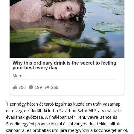
Tizennégy héten át tartó izgalmas küzdelem után vasárnap
este végre kiderült, ki lett a Sztárban Sztár All Stars második
évadának győztese. A fináléban Dér Heni, Vavra Bence és
Freddie egyéni produkciókkal és látványos duettekkel álltak
színpadra, és próbálták utoljára meggyőzni a közönséget arról,