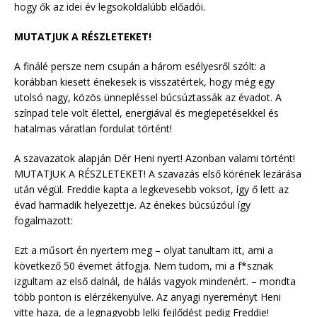
hogy ők az idei év legsokoldalúbb előadói.
MUTATJUK A RÉSZLETEKET!
A finálé persze nem csupán a három esélyesről szólt: a
korábban kiesett énekesek is visszatértek, hogy még egy
utolsó nagy, közös ünnepléssel búcsúztassák az évadot. A
színpad tele volt élettel, energiával és meglepetésekkel és
hatalmas váratlan fordulat történt!
A szavazatok alapján Dér Heni nyert! Azonban valami történt!
MUTATJUK A RÉSZLETEKET! A szavazás első körének lezárása
után végül. Freddie kapta a legkevesebb voksot, így ő lett az
évad harmadik helyezettje. Az énekes búcsúzóul így
fogalmazott:
Ezt a műsort én nyertem meg – olyat tanultam itt, ami a
következő 50 évemet átfogja. Nem tudom, mi a f*sznak
izgultam az első dalnál, de hálás vagyok mindenért. – mondta
több ponton is elérzékenyülve. Az anyagi nyereményt Heni
vitte haza, de a legnagyobb lelki fejlődést pedig Freddie!