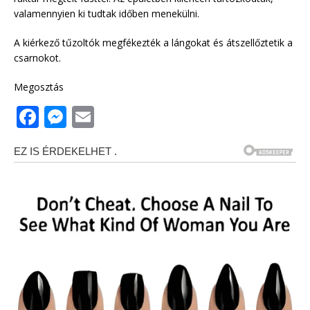
valamennyien ki tudtak időben menekülni.
A kiérkező tűzoltók megfékezték a lángokat és átszellőztetik a
csarnokot.
Megosztás
F
M
E
a
e
m
c
ss
ai
e
e
l
b
n
o
g
o
e
k
r