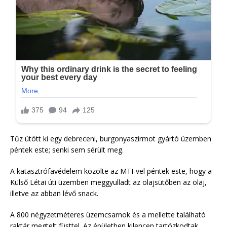
Tűz ütött ki egy debreceni, burgonyaszirmot gyártó üzemben
péntek este; senki sem sérült meg.
A katasztrófavédelem közölte az MTI-vel péntek este, hogy a
Külső Létai úti üzemben meggyulladt az olajsütőben az olaj,
illetve az abban lévő snack.
A 800 négyzetméteres üzemcsarnok és a mellette található
raktár megtelt füsttel. Az épületben kilencen tartózkodtak,