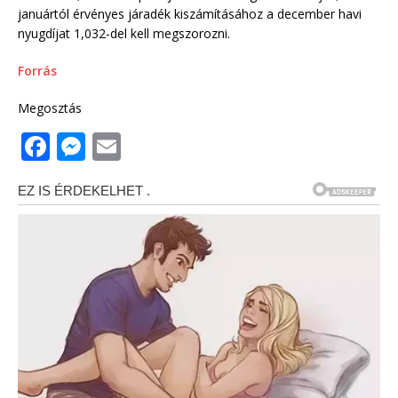
januártól érvényes járadék kiszámításához a december havi
nyugdíjat 1,032-del kell megszorozni.
Forrás
Megosztás
F
M
E
a
e
m
c
ss
ai
e
e
l
b
n
o
g
o
e
k
r