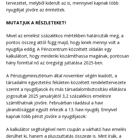
tervezetet, melyből kiderült az is, mennyivel kapnak több
nyugdíjat jövőre az érintettek.
MUTATJUK A RÉSZLETEKET!
Mivel az emelést százalékos mértékben határozták meg, a
pontos összeg attól függ majd, hogy kinek mennyi volt a
nyugdíja eddig. A Pénzcentrum közzétett oldalán egy
kalkulátort, hogy mindenki kiszámíthassa magának, pontosan
hány forinttal nő az öregségi juttatása 2025-ben.
A Pénzügyminisztérium által november végén kiadott, a
társadalmi egyeztetési felületen közzétett rendelettervezete
szerint a nyugdíjasok és más társadalombiztosítási ellátásra
jogosultak 2025 januárjától 3,2 százalékos emelésre
számíthatnak jövőre. Februárban ráadásul a havi
járandósággal együtt érkezik a 13. havi nyugdíj. Ennyivel
kapnak több pénzt jövőre a nyugdíjasok:
A kalkulátor segítségével nem csupán a várható havi emelés
derülhet ki, hanem a pluszjuttatás összege is. Mint írják, a