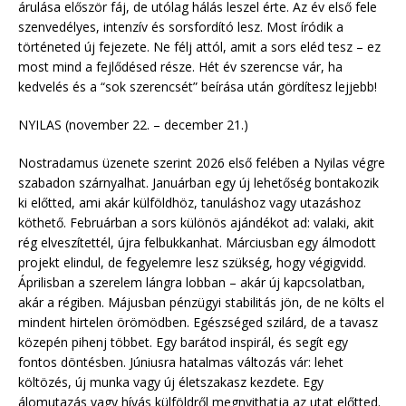
árulása először fáj, de utólag hálás leszel érte. Az év első fele
szenvedélyes, intenzív és sorsfordító lesz. Most íródik a
történeted új fejezete. Ne félj attól, amit a sors eléd tesz – ez
most mind a fejlődésed része. Hét év szerencse vár, ha
kedvelés és a “sok szerencsét” beírása után gördítesz lejjebb!
NYILAS (november 22. – december 21.)
Nostradamus üzenete szerint 2026 első felében a Nyilas végre
szabadon szárnyalhat. Januárban egy új lehetőség bontakozik
ki előtted, ami akár külföldhöz, tanuláshoz vagy utazáshoz
köthető. Februárban a sors különös ajándékot ad: valaki, akit
rég elveszítettél, újra felbukkanhat. Márciusban egy álmodott
projekt elindul, de fegyelemre lesz szükség, hogy végigvidd.
Áprilisban a szerelem lángra lobban – akár új kapcsolatban,
akár a régiben. Májusban pénzügyi stabilitás jön, de ne költs el
mindent hirtelen örömödben. Egészséged szilárd, de a tavasz
közepén pihenj többet. Egy barátod inspirál, és segít egy
fontos döntésben. Júniusra hatalmas változás vár: lehet
költözés, új munka vagy új életszakasz kezdete. Egy
álomutazás vagy hívás külföldről megnyithatja az utat előtted.