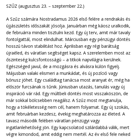
SZŰZ (augusztus 23. – szeptember 22.)
A Szűz számára Nostradamus 2026 első felére a rendrakás és
újjászületés időszakát jósolja. Januárban még káosz uralkodik,
de februárra minden tisztulni kezd. Egy új terv, amit már tavaly
fontolgattál, most elindulhat. Márciusban egy pénzügyi döntés
hosszú távon stabilitást hoz. Áprilisban egy régi barátság
újraéled, és váratlan segítséget kapsz. A szerelemben most az
őszinteség kulcsfontosságú – a titkok napvilágra kerülnek.
Egészséged javul, de a mozgásra és alvásra külön figyelj.
Májusban valaki elismeri a munkádat, és új pozíció vagy
bónusz jöhet. Egy családtag tanácsa most aranyat ér, még ha
először furcsának is tűnik. Júniusban utazás, tanulás vagy új
inspiráció vár rád. Egy múltbeli döntés most visszaköszön, de
már sokkal bölcsebben reagálsz. A Szűz most megtanulja,
hogy a tökéletesség nem cél, hanem folyamat. Egy új szokás,
amit februárban kezdesz, évekig meghatározza az életed. A
tavasz második felében váratlan pénzügyi vagy
ingatlanlehetőség jön. Egy kapcsolatod szilárdabbá válik, mert
végre kimondod, amit eddig nem mertél. Az év első fele neked