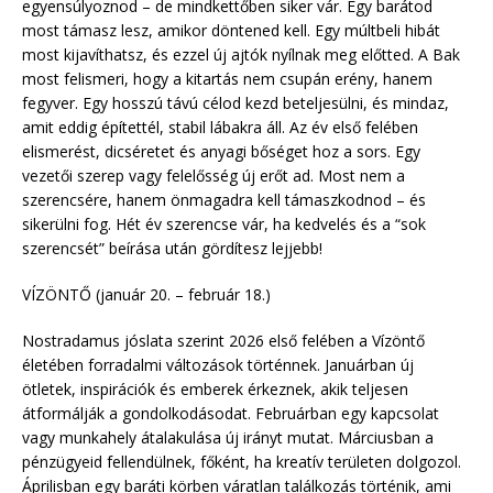
egyensúlyoznod – de mindkettőben siker vár. Egy barátod
most támasz lesz, amikor döntened kell. Egy múltbeli hibát
most kijavíthatsz, és ezzel új ajtók nyílnak meg előtted. A Bak
most felismeri, hogy a kitartás nem csupán erény, hanem
fegyver. Egy hosszú távú célod kezd beteljesülni, és mindaz,
amit eddig építettél, stabil lábakra áll. Az év első felében
elismerést, dicséretet és anyagi bőséget hoz a sors. Egy
vezetői szerep vagy felelősség új erőt ad. Most nem a
szerencsére, hanem önmagadra kell támaszkodnod – és
sikerülni fog. Hét év szerencse vár, ha kedvelés és a “sok
szerencsét” beírása után gördítesz lejjebb!
VÍZÖNTŐ (január 20. – február 18.)
Nostradamus jóslata szerint 2026 első felében a Vízöntő
életében forradalmi változások történnek. Januárban új
ötletek, inspirációk és emberek érkeznek, akik teljesen
átformálják a gondolkodásodat. Februárban egy kapcsolat
vagy munkahely átalakulása új irányt mutat. Márciusban a
pénzügyeid fellendülnek, főként, ha kreatív területen dolgozol.
Áprilisban egy baráti körben váratlan találkozás történik, ami