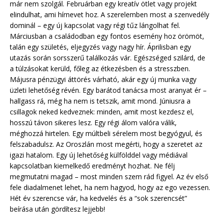
már nem szolgál. Februárban egy kreatív ötlet vagy projekt
elindulhat, ami hírnevet hoz. A szerelemben most a szenvedély
dominál – egy új kapcsolat vagy régi tűz lángolhat fel.
Márciusban a családodban egy fontos esemény hoz örömöt,
talán egy születés, eljegyzés vagy nagy hír. Áprilisban egy
utazás során sorsszerű találkozás vár. Egészséged szilárd, de
a túlzásokat kerüld, főleg az étkezésben és a stresszben.
Májusra pénzügyi áttörés várható, akár egy új munka vagy
üzleti lehetőség révén. Egy barátod tanácsa most aranyat ér –
hallgass rá, még ha nem is tetszik, amit mond. Júniusra a
csillagok neked kedveznek: minden, amit most kezdesz el,
hosszú távon sikeres lesz. Egy régi álom valóra válik,
méghozzá hirtelen. Egy múltbeli sérelem most begyógyul, és
felszabadulsz. Az Oroszlán most megérti, hogy a szeretet az
igazi hatalom. Egy új lehetőség külfölddel vagy médiával
kapcsolatban kiemelkedő eredményt hozhat. Ne félj
megmutatni magad – most minden szem rád figyel. Az év első
fele diadalmenet lehet, ha nem hagyod, hogy az ego vezessen.
Hét év szerencse vár, ha kedvelés és a “sok szerencsét”
beírása után gördítesz lejjebb!