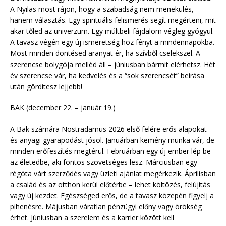
A Nyilas most rájön, hogy a szabadság nem menekülés,
hanem választás. Egy spirituális felismerés segít megérteni, mit
akar tőled az univerzum. Egy múltbeli fájdalom végleg gyógyul.
A tavasz végén egy új ismeretség hoz fényt a mindennapokba.
Most minden döntésed aranyat ér, ha szívből cselekszel. A
szerencse bolygója melléd áll – júniusban bármit elérhetsz. Hét
év szerencse vár, ha kedvelés és a “sok szerencsét” beírása
után gördítesz lejjebb!
BAK (december 22. – január 19.)
A Bak számára Nostradamus 2026 első felére erős alapokat
és anyagi gyarapodást jósol. Januárban kemény munka vár, de
minden erőfeszítés megtérül. Februárban egy új ember lép be
az életedbe, aki fontos szövetséges lesz. Márciusban egy
régóta várt szerződés vagy üzleti ajánlat megérkezik. Áprilisban
a család és az otthon kerül előtérbe – lehet költözés, felújítás
vagy új kezdet. Egészséged erős, de a tavasz közepén figyelj a
pihenésre. Májusban váratlan pénzügyi előny vagy örökség
érhet. Júniusban a szerelem és a karrier között kell