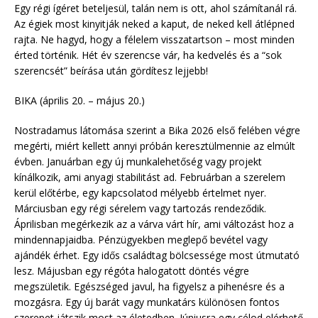
Egy régi ígéret beteljesül, talán nem is ott, ahol számítanál rá.
Az égiek most kinyitják neked a kaput, de neked kell átlépned
rajta. Ne hagyd, hogy a félelem visszatartson – most minden
érted történik. Hét év szerencse vár, ha kedvelés és a “sok
szerencsét” beírása után gördítesz lejjebb!
BIKA (április 20. – május 20.)
Nostradamus látomása szerint a Bika 2026 első felében végre
megérti, miért kellett annyi próbán keresztülmennie az elmúlt
évben. Januárban egy új munkalehetőség vagy projekt
kínálkozik, ami anyagi stabilitást ad. Februárban a szerelem
kerül előtérbe, egy kapcsolatod mélyebb értelmet nyer.
Márciusban egy régi sérelem vagy tartozás rendeződik.
Áprilisban megérkezik az a várva várt hír, ami változást hoz a
mindennapjaidba. Pénzügyekben meglepő bevétel vagy
ajándék érhet. Egy idős családtag bölcsessége most útmutató
lesz. Májusban egy régóta halogatott döntés végre
megszületik. Egészséged javul, ha figyelsz a pihenésre és a
mozgásra. Egy új barát vagy munkatárs különösen fontos
szerepet játszik most az életedben. Júniusra egy célod elérhető