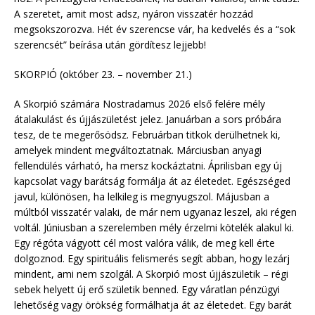
A szeretet, amit most adsz, nyáron visszatér hozzád
megsokszorozva. Hét év szerencse vár, ha kedvelés és a “sok
szerencsét” beírása után gördítesz lejjebb!
SKORPIÓ (október 23. – november 21.)
A Skorpió számára Nostradamus 2026 első felére mély
átalakulást és újjászületést jelez. Januárban a sors próbára
tesz, de te megerősödsz. Februárban titkok derülhetnek ki,
amelyek mindent megváltoztatnak. Márciusban anyagi
fellendülés várható, ha mersz kockáztatni. Áprilisban egy új
kapcsolat vagy barátság formálja át az életedet. Egészséged
javul, különösen, ha lelkileg is megnyugszol. Májusban a
múltból visszatér valaki, de már nem ugyanaz leszel, aki régen
voltál. Júniusban a szerelemben mély érzelmi kötelék alakul ki.
Egy régóta vágyott cél most valóra válik, de meg kell érte
dolgoznod. Egy spirituális felismerés segít abban, hogy lezárj
mindent, ami nem szolgál. A Skorpió most újjászületik – régi
sebek helyett új erő születik benned. Egy váratlan pénzügyi
lehetőség vagy örökség formálhatja át az életedet. Egy barát