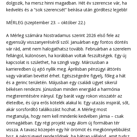
dolgozik, ha mersz hinni magadban. Hét év szerencse vár, ha
kedvelés és a “sok szerencsét” beírása után gördítesz lejjebb!
MÉRLEG (szeptember 23. – október 22.)
A Mérleg számára Nostradamus szerint 2026 első fele az
egyensúly visszanyeréséről szól. Januárban egy fontos döntés
vár rád, amit nem halogathatsz tovább. Februárban a szerelem
fellángol, különösen, ha korábban voltak feszültségek. Egy új
kapcsolat is születhet, ha szingli vagy. Márciusban a
karrieredben új ajtó nyílik meg. Áprilisban pénzügyi áttörés
vagy váratlan bevétel érhet. Egészségedre figyelj, főleg a hát
és a gerinc területén. Májusban egy családi ügyet sikerül
békésen rendezni. Júniusban minden energiád a harmónia
megteremtésére irányul. Egy barát vagy rokon visszatér az
életedbe, és újra erős kötelék alakul ki. Egy utazás inspirál, sőt,
akár sorsfordító találkozást hozhat. A Mérleg most
megtanulja, hogy nem kell mindenki kedvében járnia – csak
önmagáéban. Egy régi projekt vagy álom új formában tér
vissza. A tavasz közepén egy hír örömöt és megkönnyebbülést
hoz. A pénzügyeid rendeződnek, ha bátran vállalod, amit tudsz.