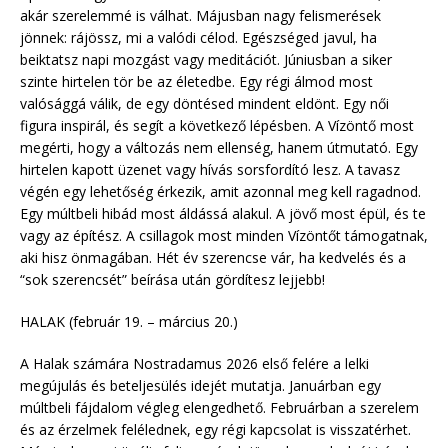
akár szerelemmé is válhat. Májusban nagy felismerések
jönnek: rájössz, mi a valódi célod. Egészséged javul, ha
beiktatsz napi mozgást vagy meditációt. Júniusban a siker
szinte hirtelen tör be az életedbe. Egy régi álmod most
valósággá válik, de egy döntésed mindent eldönt. Egy női
figura inspirál, és segít a következő lépésben. A Vízöntő most
megérti, hogy a változás nem ellenség, hanem útmutató. Egy
hirtelen kapott üzenet vagy hívás sorsfordító lesz. A tavasz
végén egy lehetőség érkezik, amit azonnal meg kell ragadnod.
Egy múltbeli hibád most áldássá alakul. A jövő most épül, és te
vagy az építész. A csillagok most minden Vízöntőt támogatnak,
aki hisz önmagában. Hét év szerencse vár, ha kedvelés és a
“sok szerencsét” beírása után gördítesz lejjebb!
HALAK (február 19. – március 20.)
A Halak számára Nostradamus 2026 első felére a lelki
megújulás és beteljesülés idejét mutatja. Januárban egy
múltbeli fájdalom végleg elengedhető. Februárban a szerelem
és az érzelmek felélednek, egy régi kapcsolat is visszatérhet.