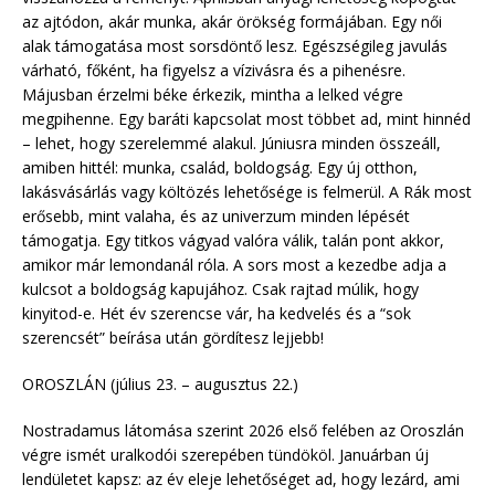
az ajtódon, akár munka, akár örökség formájában. Egy női
alak támogatása most sorsdöntő lesz. Egészségileg javulás
várható, főként, ha figyelsz a vízivásra és a pihenésre.
Májusban érzelmi béke érkezik, mintha a lelked végre
megpihenne. Egy baráti kapcsolat most többet ad, mint hinnéd
– lehet, hogy szerelemmé alakul. Júniusra minden összeáll,
amiben hittél: munka, család, boldogság. Egy új otthon,
lakásvásárlás vagy költözés lehetősége is felmerül. A Rák most
erősebb, mint valaha, és az univerzum minden lépését
támogatja. Egy titkos vágyad valóra válik, talán pont akkor,
amikor már lemondanál róla. A sors most a kezedbe adja a
kulcsot a boldogság kapujához. Csak rajtad múlik, hogy
kinyitod-e. Hét év szerencse vár, ha kedvelés és a “sok
szerencsét” beírása után gördítesz lejjebb!
OROSZLÁN (július 23. – augusztus 22.)
Nostradamus látomása szerint 2026 első felében az Oroszlán
végre ismét uralkodói szerepében tündököl. Januárban új
lendületet kapsz: az év eleje lehetőséget ad, hogy lezárd, ami