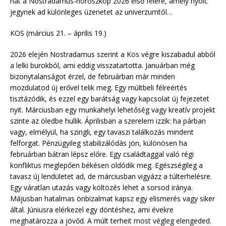
hát a Nostradamus-horoszkóp 2026 első felére, amely nyolc
jegynek ad különleges üzenetet az univerzumtól…
KOS (március 21. – április 19.)
2026 elején Nostradamus szerint a Kos végre kiszabadul abból
a lelki burokból, ami eddig visszatartotta. Januárban még
bizonytalanságot érzel, de februárban már minden
mozdulatod új erővel telik meg. Egy múltbeli félreértés
tisztázódik, és ezzel egy barátság vagy kapcsolat új fejezetet
nyit. Márciusban egy munkahelyi lehetőség vagy kreatív projekt
szinte az öledbe hullik. Áprilisban a szerelem izzik: ha párban
vagy, elmélyül, ha szingli, egy tavaszi találkozás mindent
felforgat. Pénzügyileg stabilizálódás jön, különösen ha
februárban bátran lépsz előre. Egy családtaggal való régi
konfliktus meglepően békésen oldódik meg. Egészségileg a
tavasz új lendületet ad, de márciusban vigyázz a túlterhelésre.
Egy váratlan utazás vagy költözés lehet a sorsod iránya.
Májusban hatalmas önbizalmat kapsz egy elismerés vagy siker
által. Júniusra elérkezel egy döntéshez, ami évekre
meghatározza a jövőd. A múlt terheit most végleg elengeded.