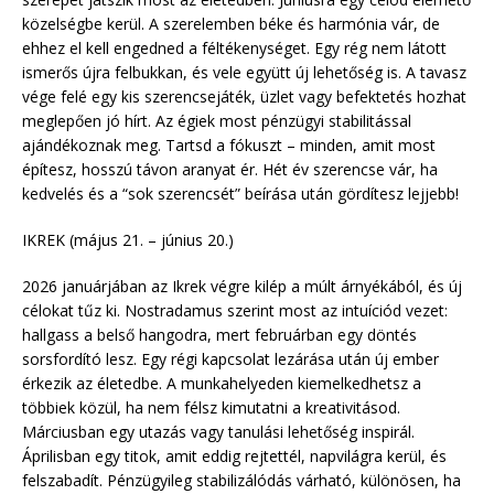
közelségbe kerül. A szerelemben béke és harmónia vár, de
ehhez el kell engedned a féltékenységet. Egy rég nem látott
ismerős újra felbukkan, és vele együtt új lehetőség is. A tavasz
vége felé egy kis szerencsejáték, üzlet vagy befektetés hozhat
meglepően jó hírt. Az égiek most pénzügyi stabilitással
ajándékoznak meg. Tartsd a fókuszt – minden, amit most
építesz, hosszú távon aranyat ér. Hét év szerencse vár, ha
kedvelés és a “sok szerencsét” beírása után gördítesz lejjebb!
IKREK (május 21. – június 20.)
2026 januárjában az Ikrek végre kilép a múlt árnyékából, és új
célokat tűz ki. Nostradamus szerint most az intuíciód vezet:
hallgass a belső hangodra, mert februárban egy döntés
sorsfordító lesz. Egy régi kapcsolat lezárása után új ember
érkezik az életedbe. A munkahelyeden kiemelkedhetsz a
többiek közül, ha nem félsz kimutatni a kreativitásod.
Márciusban egy utazás vagy tanulási lehetőség inspirál.
Áprilisban egy titok, amit eddig rejtettél, napvilágra kerül, és
felszabadít. Pénzügyileg stabilizálódás várható, különösen, ha