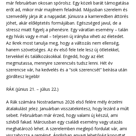
már februárban okosan spórolsz. Egy közeli barát támogatása
erőt ad, mikor már majdnem feladnád. Májusban szerelem és
szenvedély járja át a napjaidat. Júniusra a karrieredben áttörés
jöhet, akár előléptetés formájában. Egészséged javul, de a
stressz miatt figyelj a pihenésre. Egy váratlan esemény – talán
egy hívás vagy e-mail – teljesen új irányba viheti az életedet.
Az Ikrek most tanulja meg, hogy a változás nem ellenség,
hanem szövetséges. Az év első fele tele lesz új ötletekkel,
tervekkel és találkozásokkal. Engedd, hogy az élet
megmutassa, mennyire szerencsés tudsz lenni. Hét év
szerencse vár, ha kedvelés és a “sok szerencsét” beírása után
gördítesz lejjebb!
RÁK (június 21. – július 22.)
A Rák számára Nostradamus 2026 első felére mély érzelmi
átalakulást jelez. Januárban visszatekintesz, hogy lezárd a múlt
sebeit. Februárban már érzed, hogy valami új készül, ami
szívből fakad. Márciusban egy családi esemény vagy utazás
meghatározó lehet. A szerelemben meglepő fordulat vár, ami
visszahozza a reményt. Áprilisban anyagi lehetőség kopogtat