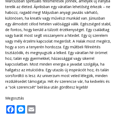
Márciusban spirituális felismerések jönnek, amelyek új irányba
terelik az életed. Áprilisban egy váratlan lehetőség érkezik – ne
habozz, ragadd meg! Májusban anyagi javulás várható,
különösen, ha kreatív vagy művészi munkád van. Júniusban
egy álmodott célod hirtelen valósággá válik. Egészséged stabil,
de fontos, hogy kerüld a túlzott érzékenységet. Egy családtag
vagy barát most segít visszanyerni a hitedet. Egy új szerelem
vagy mély érzelmi kapcsolat megerősít. A Halak most megérzi,
hogy a sors a tenyerén hordozza. Egy múltbeli félreértés
tisztázódik, és megnyugszik a lelked. Egy váratlan hír örömet
hoz, talán egy gyermekkel, házassággal vagy sikerrel
kapcsolatban. Most minden energia a javadat szolgálja, ha
hallgatsz az intuíciódra. Egy utazás új inspirációt hoz, és talán
sorsfordító is lesz. Az univerzum most veled lélegzik, minden
rezdülésedet támogatja. Hét év szerencse vár, ha kedvelés és
a “sok szerencsét” beírása után gördítesz lejjebb!
Megosztás
F
M
E