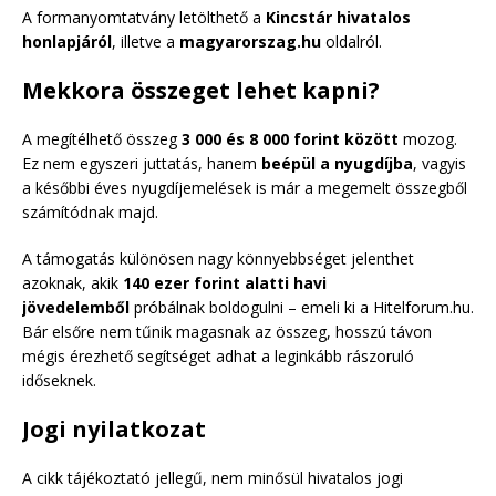
A formanyomtatvány letölthető a
Kincstár hivatalos
honlapjáról
, illetve a
magyarorszag.hu
oldalról.
Mekkora összeget lehet kapni?
A megítélhető összeg
3 000 és 8 000 forint között
mozog.
Ez nem egyszeri juttatás, hanem
beépül a nyugdíjba
, vagyis
a későbbi éves nyugdíjemelések is már a megemelt összegből
számítódnak majd.
A támogatás különösen nagy könnyebbséget jelenthet
azoknak, akik
140 ezer forint alatti havi
jövedelemből
próbálnak boldogulni – emeli ki a Hitelforum.hu.
Bár elsőre nem tűnik magasnak az összeg, hosszú távon
mégis érezhető segítséget adhat a leginkább rászoruló
időseknek.
Jogi nyilatkozat
A cikk tájékoztató jellegű, nem minősül hivatalos jogi