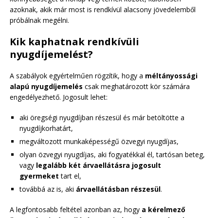
azoknak, akik már most is rendkívül alacsony jövedelemből
próbálnak megélni.
Kik kaphatnak rendkívüli
nyugdíjemelést?
A szabályok egyértelműen rögzítik, hogy a
méltányossági
alapú nyugdíjemelés
csak meghatározott kör számára
engedélyezhető. Jogosult lehet:
aki öregségi nyugdíjban részesül és már betöltötte a
nyugdíjkorhatárt,
megváltozott munkaképességű özvegyi nyugdíjas,
olyan özvegyi nyugdíjas, aki fogyatékkal él, tartósan beteg,
vagy
legalább két árvaellátásra jogosult
gyermeket
tart el,
továbbá az is, aki
árvaellátásban részesül
.
A legfontosabb feltétel azonban az, hogy
a kérelmező