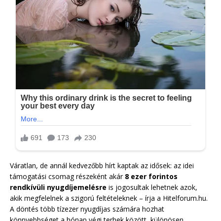
Váratlan, de annál kedvezőbb hírt kaptak az idősek: az idei
támogatási csomag részeként akár
8 ezer forintos
rendkívüli nyugdíjemelésre
is jogosultak lehetnek azok,
akik megfelelnek a szigorú feltételeknek – írja a Hitelforum.hu.
A döntés több tízezer nyugdíjas számára hozhat
könnyebbséget a hónap végi terhek között, különösen