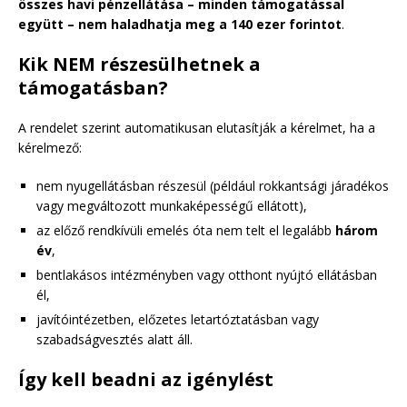
összes havi pénzellátása – minden támogatással
együtt – nem haladhatja meg a 140 ezer forintot
.
Kik NEM részesülhetnek a
támogatásban?
A rendelet szerint automatikusan elutasítják a kérelmet, ha a
kérelmező:
nem nyugellátásban részesül (például rokkantsági járadékos
vagy megváltozott munkaképességű ellátott),
az előző rendkívüli emelés óta nem telt el legalább
három
év
,
bentlakásos intézményben vagy otthont nyújtó ellátásban
él,
javítóintézetben, előzetes letartóztatásban vagy
szabadságvesztés alatt áll.
Így kell beadni az igénylést