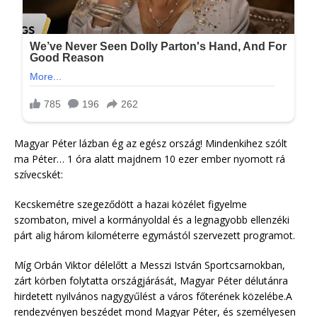
Magyar Péter lázban ég az egész ország! Mindenkihez szólt
ma Péter… 1 óra alatt majdnem 10 ezer ember nyomott rá
szívecskét:
Kecskemétre szegeződött a hazai közélet figyelme
szombaton, mivel a kormányoldal és a legnagyobb ellenzéki
párt alig három kilométerre egymástól szervezett programot.
Míg Orbán Viktor délelőtt a Messzi István Sportcsarnokban,
zárt körben folytatta országjárását, Magyar Péter délutánra
hirdetett nyilvános nagygyűlést a város főterének közelébe.A
rendezvényen beszédet mond Magyar Péter, és személyesen