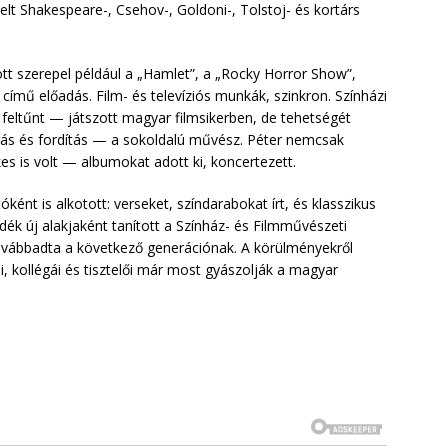
pelt Shakespeare-, Csehov-, Goldoni-, Tolstoj- és kortárs
ött szerepel például a „Hamlet”, a „Rocky Horror Show”,
ímű előadás. Film- és televíziós munkák, szinkron. Színházi
 feltűnt — játszott magyar filmsikerben, de tehetségét
írás és fordítás — a sokoldalú művész. Péter nemcsak
s is volt — albumokat adott ki, koncertezett.
ként is alkotott: verseket, színdarabokat írt, és klasszikus
ék új alakjaként tanított a Színház- és Filmművészeti
vábbadta a következő generációnak. A körülményekről
i, kollégái és tisztelői már most gyászolják a magyar