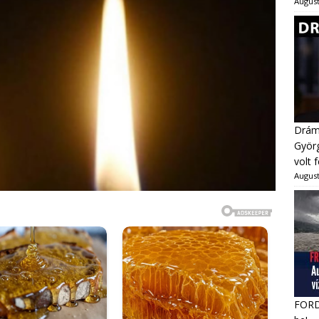
August
Dráma
Györg
volt 
August
FORDU