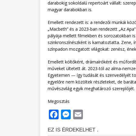
darabokig sokoldalú repertoárt vállalt: szere
magyar darabokban is.
Emellett rendezett is: a rendezői munkái köz
„Macbeth” és a 2023-ban rendezett „Az Apa” c
pályája mellett filmekben és sorozatokban is
szinkronszínészként is kamatoztatta. Zene, 
színpadon mozgatott világokat: zenész, éneke
Emellett költőként, drámaíróként és műfordító
műveket ültetett át. 2023-tól az alma-nemzed
Egyetemen — így tudását és szenvedélyét to
egyelőre nem közöltek részleteket, de baráta
művészvilág egyik meghatározó szereplőjét.
Megosztás
F
M
E
a
e
m
c
ss
ai