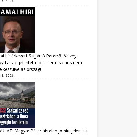
 6, 2026
i hír érkezett Szijjártó Péterről! Velkey
y László jelentette be! – erre sajnos nem
felkészülve az ország!
 6, 2026
LAT: Magyar Péter hirtelen jó hírt jelentett