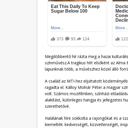
Megdöbbentő hír rázta meg a hazai kulturális
színművész.A tragikus hírt elsőként az Alma 
lapunknak több, a művészhez közel álló forrá
A család az MTI-hez eljuttatott közleményéb
ragadta el. Kálloy Molnár Péter a magyar szín
volt. Számos mozifilmben, színházi előadásba
alakítást, különleges hangja és jellegzetes 
szerethetővé.
Halálának híre sokkolta a rajongókat és a sz
kiemelték: kedvességét, közvetlenségét, insp