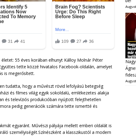
be!
August
 életet: 55 éves korában elhunyt Kálloy Molnár Péter
Nagy
Együttes tette közzé hivatalos Facebook-oldalán, amelyet
Ágnes
s is megerősített.
fides
August
en tudatta, hogy a művészt rövid lefolyású betegség
házi és filmes világ egyik sokoldalú, emlékezetes alakja
n és televíziós produkcióban nyújtott felejthetetlen
humora pedig generációk számára tette ismertté és
akmát egyaránt. Művészi pályája mellett emberi oldalát is
iráló személyiségét.Színészként a klasszikustól a modern