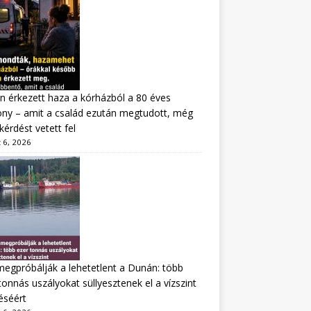
n érkezett haza a kórházból a 80 éves
ny – amit a család ezután megtudott, még
kérdést vetett fel
 6, 2026
megpróbálják a lehetetlent a Dunán: több
tonnás uszályokat süllyesztenek el a vízszint
éséért