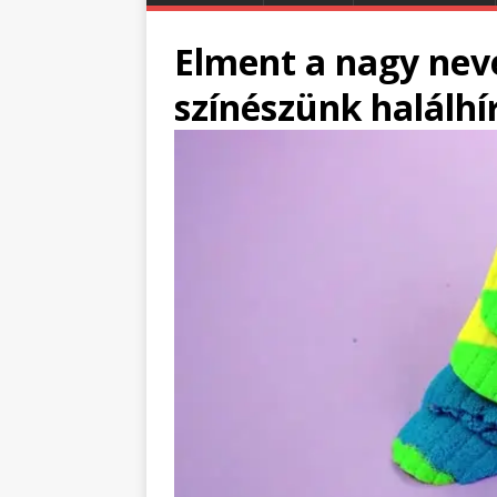
Elment a nagy nev
színészünk halálhí