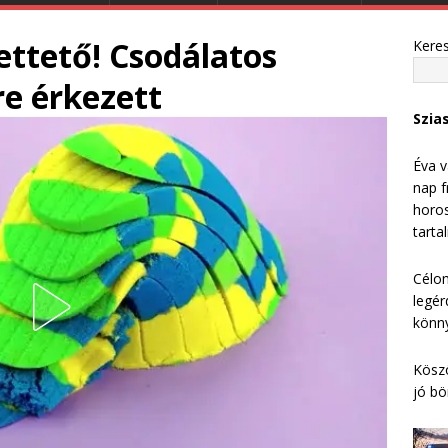
ettető! Csodálatos
Kere
re érkezett
Szia
Éva v
nap f
horos
tarta
Célom
legér
könny
Köszö
jó bö