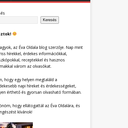
sés
Keresés
sztok!
agyok, az Éva Oldala blog szerzője. Nap mint
riss hírekkel, érdekes információkkal,
zkópokkal, receptekkel és hasznos
lmakkal várom az olvasókat.
, hogy egy helyen megtaláld a
dekesebb napi híreket és érdekességeket,
en érthető és gyorsan olvasható formában.
nöm, hogy ellátogattál az Éva Oldalára, és
ngészést kívánok!