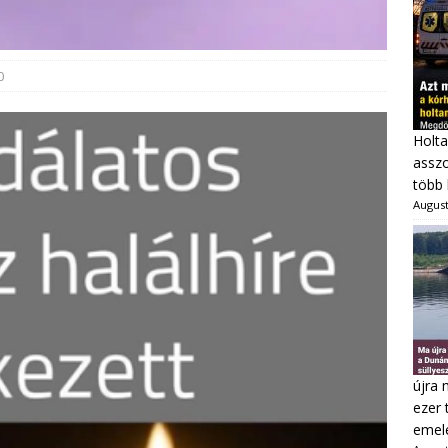
0
Holta
asszo
több 
August
újra 
ezer 
emel