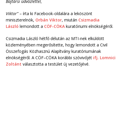
Bajtársi üdvözlettel,
Viktor”
– írta ki Facebook-oldalára a leköszönt
miniszterelnök,
Orbán Viktor
, miután
Csizmadia
László
lemondott a
CÖF-CÖKA
kuratóriumi elnökségéről.
Csizmadia László hétfő délután az MTI-nek elküldött
közleményében megerősítette, hogy lemondott a Civil
Összefogás Közhasznú Alapítvány kuratóriumának
elnökségéről. A CÖF–CÖKA korábbi szóvivőjét
ifj. Lomnici
Zoltánt
választotta a testület új vezetőjévé.