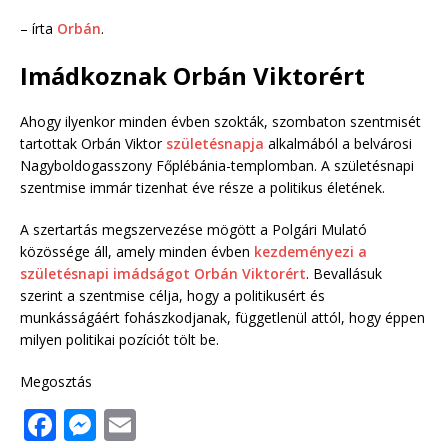
– írta
Orbán
.
Imádkoznak Orbán Viktorért
Ahogy ilyenkor minden évben szokták, szombaton szentmisét
tartottak Orbán Viktor
születésnapja
alkalmából a belvárosi
Nagyboldogasszony Főplébánia-templomban. A születésnapi
szentmise immár tizenhat éve része a politikus életének.
A szertartás megszervezése mögött a Polgári Mulató
közössége áll, amely minden évben
kezdeményezi a
születésnapi imádságot Orbán Viktorért
. Bevallásuk
szerint a szentmise célja, hogy a politikusért és
munkásságáért fohászkodjanak, függetlenül attól, hogy éppen
milyen politikai pozíciót tölt be.
Megosztás
F
M
E