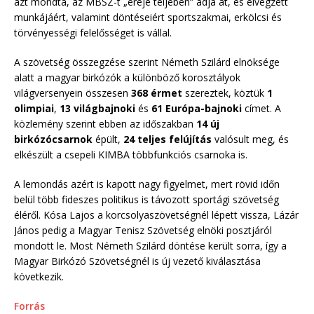
azt mondta, az MBSZ-t „ereje teljében” adja át, és elvégzett
munkájáért, valamint döntéseiért sportszakmai, erkölcsi és
törvényességi felelősséget is vállal.
A szövetség összegzése szerint Németh Szilárd elnöksége
alatt a magyar birkózók a különböző korosztályok
világversenyein összesen
368 érmet
szereztek, köztük
1
olimpiai
,
13 világbajnoki
és
61 Európa-bajnoki
címet. A
közlemény szerint ebben az időszakban
14 új
birkózócsarnok
épült,
24 teljes felújítás
valósult meg, és
elkészült a csepeli KIMBA többfunkciós csarnoka is.
A lemondás azért is kapott nagy figyelmet, mert rövid időn
belül több fideszes politikus is távozott sportági szövetség
éléről. Kósa Lajos a korcsolyaszövetségnél lépett vissza, Lázár
János pedig a Magyar Tenisz Szövetség elnöki posztjáról
mondott le. Most Németh Szilárd döntése került sorra, így a
Magyar Birkózó Szövetségnél is új vezető kiválasztása
következik.
Forrás