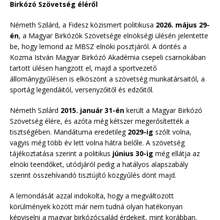
Birkózó Szövetség éléről
Németh Szilárd, a Fidesz közismert politikusa
2026. május 29-
én
, a Magyar Birkózók Szövetsége elnökségi ülésén jelentette
be, hogy lemond az MBSZ elnöki posztjáról. A döntés a
Kozma István Magyar Birkózó Akadémia csepeli csarnokában
tartott ülésen hangzott el, majd a sportvezető
állománygyűlésen is elköszönt a szövetség munkatársaitól, a
sportág legendáitól, versenyzőitől és edzőitől.
Németh Szilárd
2015. január 31-én
került a Magyar Birkózó
Szövetség élére, és azóta még kétszer megerősítették a
tisztségében. Mandátuma eredetileg
2029-ig
szólt volna,
vagyis még több év lett volna hátra belőle. A szövetség
tájékoztatása szerint a politikus
június 30-ig
még ellátja az
elnöki teendőket, utódjáról pedig a hatályos alapszabály
szerint összehívandó tisztújító közgyűlés dönt majd.
A lemondását azzal indokolta, hogy a megváltozott
körülmények között már nem tudná olyan hatékonyan
képviselni a magyar birkózócsalád érdekeit, mint korábban.