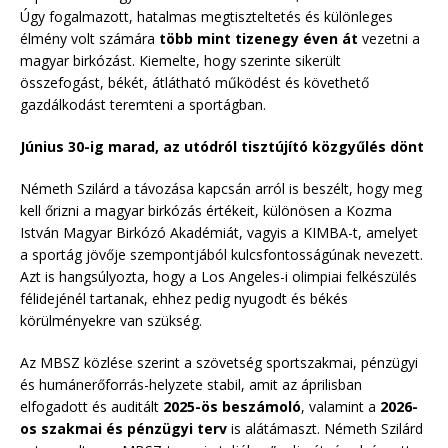
Úgy fogalmazott, hatalmas megtiszteltetés és különleges
élmény volt számára
több mint tizenegy éven át
vezetni a
magyar birkózást. Kiemelte, hogy szerinte sikerült
összefogást, békét, átlátható működést és követhető
gazdálkodást teremteni a sportágban.
Június 30-ig marad, az utódról tisztújító közgyűlés dönt
Németh Szilárd a távozása kapcsán arról is beszélt, hogy meg
kell őrizni a magyar birkózás értékeit, különösen a Kozma
István Magyar Birkózó Akadémiát, vagyis a KIMBA-t, amelyet
a sportág jövője szempontjából kulcsfontosságúnak nevezett.
Azt is hangsúlyozta, hogy a Los Angeles-i olimpiai felkészülés
félidejénél tartanak, ehhez pedig nyugodt és békés
körülményekre van szükség.
Az MBSZ közlése szerint a szövetség sportszakmai, pénzügyi
és humánerőforrás-helyzete stabil, amit az áprilisban
elfogadott és auditált
2025-ös beszámoló
, valamint a
2026-
os szakmai és pénzügyi terv
is alátámaszt. Németh Szilárd