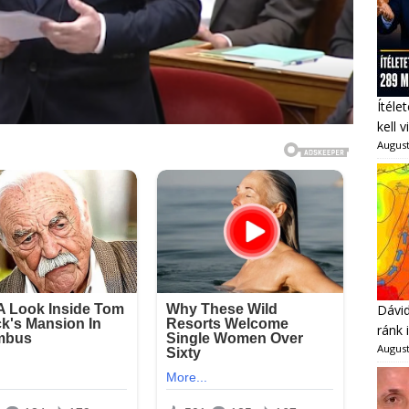
Ítéle
kell 
August
Dávid
ránk 
August