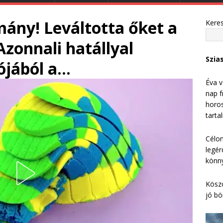
mány! Leváltotta őket a
Kere
Azonnali hatállyal
Szia
ójából a…
Éva v
nap f
horos
tarta
Célom
legér
könny
Köszö
jó bö