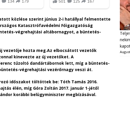
tott közlése szerint június 2-i hatállyal felmentette
 Országos Katasztrófavédelmi Főigazgatóság
ntetés-végrehajtási altábornagyot, a büntetés-
Telje
neki
kapot
 új vezetője hozta meg.Az elbocsátott vezetők
August
zonnal kinevezte az új vezetőket. A
erenc tűzoltó dandártábornok lett, míg a büntetés-
büntetés-végrehajtási vezérőrnagy veszi át.
zó időszakot töltöttek be: Tóth Tamás 2016.
jtás élén, míg Góra Zoltán 2017. január 1-jétől
Sándor korábbi belügyminiszter megbízásával.