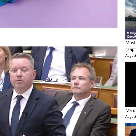
Most 
csaph
August
Ma dé
August