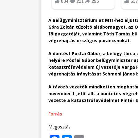
A Belügyminisztérium az MTI-hez eljutta
Góra Zoltán tűzoltó altábornagyot, az
főigazgatóját, valamint Tóth Tamás bü
végrehajtás országos parancsnokát.
A döntést Pósfai Gábor, a belügy tárca
helyére Pósfai Gábor belügyminiszter a
katasztrófavédelem új vezetője Varga F
végrehajtás irányítását Schmehl János 
A távozó vezetők mindketten meghatáro
november 1-jétől állt a büntetés-végreha
vezette a katasztrófavédelmet Pintér 
Forrás
Megosztás