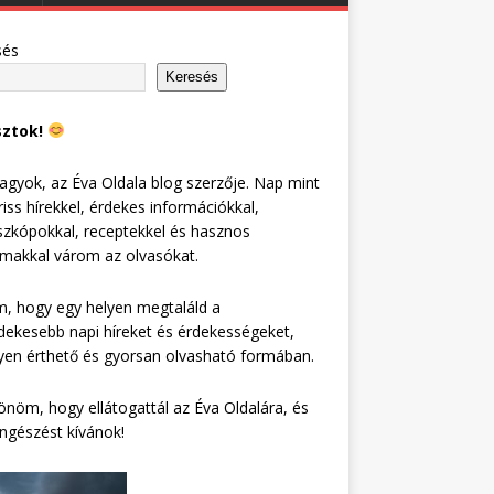
sés
Keresés
sztok!
agyok, az Éva Oldala blog szerzője. Nap mint
riss hírekkel, érdekes információkkal,
zkópokkal, receptekkel és hasznos
lmakkal várom az olvasókat.
, hogy egy helyen megtaláld a
dekesebb napi híreket és érdekességeket,
en érthető és gyorsan olvasható formában.
nöm, hogy ellátogattál az Éva Oldalára, és
ngészést kívánok!