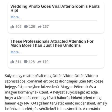
Súlyos ügy miatt szólalt meg Orbán Viktor. Orbán Viktor a
szomszédos Romániát ért orosz dróncsapás után tett közzé
bejegyzést, amelyben közvetlenül Magyar Péternek és a
magyar kormánynak üzent. A helyzet súlyosságát az adja,
hogy a támadás nem egy távoli háborús hírként jelent meg,
hanem egy NATO-tagállam területét érintő incidensként, amely
lakóházat is elért, és sérültekről is beszámoltak. A romániai