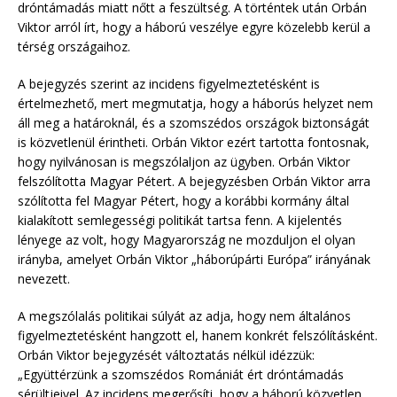
dróntámadás miatt nőtt a feszültség. A történtek után Orbán
Viktor arról írt, hogy a háború veszélye egyre közelebb kerül a
térség országaihoz.
A bejegyzés szerint az incidens figyelmeztetésként is
értelmezhető, mert megmutatja, hogy a háborús helyzet nem
áll meg a határoknál, és a szomszédos országok biztonságát
is közvetlenül érintheti. Orbán Viktor ezért tartotta fontosnak,
hogy nyilvánosan is megszólaljon az ügyben. Orbán Viktor
felszólította Magyar Pétert. A bejegyzésben Orbán Viktor arra
szólította fel Magyar Pétert, hogy a korábbi kormány által
kialakított semlegességi politikát tartsa fenn. A kijelentés
lényege az volt, hogy Magyarország ne mozduljon el olyan
irányba, amelyet Orbán Viktor „háborúpárti Európa” irányának
nevezett.
A megszólalás politikai súlyát az adja, hogy nem általános
figyelmeztetésként hangzott el, hanem konkrét felszólításként.
Orbán Viktor bejegyzését változtatás nélkül idézzük:
„Együttérzünk a szomszédos Romániát ért dróntámadás
sérültjeivel. Az incidens megerősíti, hogy a háború közvetlen