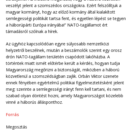
veszélyt jelent a szomszédos országokra. Ezért felszólítjuk a
magyar kormányt, hogy az előző kormány által kialakított
semlegességi politikát tartsa fent, és egyetlen lépést se tegyen
a háborúpárti Európa irányába!” NATO-tagállamot ért
támadásról szólnak a hírek.
Az ügyhöz kapcsolódóan egyre súlyosabb nemzetközi
helyzetről beszélnek, miután a beszámolók szerint egy orosz
drón NATO-tagállam területén csapódott lakóházba. A
történtek miatt ismét előtérbe került a kérdés, hogyan tudja
Magyarország megőrizni a biztonságát, miközben a háború
közvetlenül a szomszédságban zajlik. Orbán Viktor üzenete
ennek fényében egyértelmű politikai figyelmeztetésként jelent
meg: szerinte a semlegességi irányt fenn kell tartani, és nem
szabad olyan döntést hozni, amely Magyarországot közelebb
vinné a háborús állásponthoz.
Forrás
Megosztás