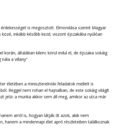
 érdekességet is megosztott. Elmondása szerint Magyar
k közé, inkább később kezd, viszont éjszakába nyúlóan
l korán, általában kilenc körül indul el, de éjszaka sokáig
nála a villany”
 életében a miniszterelnöki feladatok mellett is
ól. Reggel nem rohan el hajnalban, de este sokáig világít
azt jelzi: a munka akkor sem áll meg, amikor az utca már
 hanem arról is, hogyan látják őt azok, akik nem
n, hanem a mindennapi élet apró részleteiben találkoznak