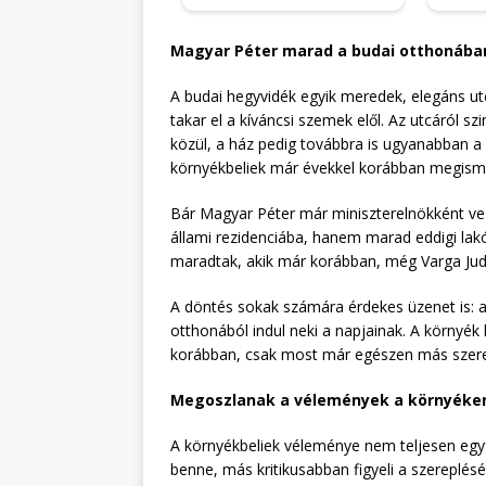
Magyar Péter marad a budai otthonába
A budai hegyvidék egyik meredek, elegáns u
takar el a kíváncsi szemek elől. Az utcáról sz
közül, a ház pedig továbbra is ugyanabban a
környékbeliek már évekkel korábban megisme
Bár Magyar Péter már miniszterelnökként ve
állami rezidenciába, hanem marad eddigi lakó
maradtak, akik már korábban, még Varga Judi
A döntés sokak számára érdekes üzenet is: a
otthonából indul neki a napjainak. A környék 
korábban, csak most már egészen más szere
Megoszlanak a vélemények a környéke
A környékbeliek véleménye nem teljesen egy
benne, más kritikusabban figyeli a szereplésé