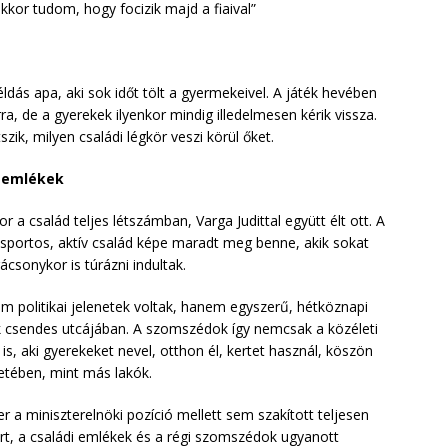
akkor tudom, hogy focizik majd a fiaival”
dás apa, aki sok időt tölt a gyermekeivel. A játék hevében
ra, de a gyerekek ilyenkor mindig illedelmesen kérik vissza.
szik, milyen családi légkör veszi körül őket.
z emlékek
 a család teljes létszámban, Varga Judittal együtt élt ott. A
 sportos, aktív család képe maradt meg benne, akik sokat
sonykor is túrázni indultak.
 politikai jelenetek voltak, hanem egyszerű, hétköznapi
dék csendes utcájában. A szomszédok így nemcsak a közéleti
s, aki gyerekeket nevel, otthon él, kertet használ, köszön
etében, mint más lakók.
 a miniszterelnöki pozíció mellett sem szakított teljesen
kert, a családi emlékek és a régi szomszédok ugyanott