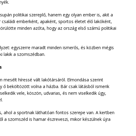
nyék.
án politikai szereplő, hanem egy olyan ember is, akit a
r családi emberként, apaként, sportos életet élő lakóként,
körülötte minden azóta, hogy az ország első számú politikai
lyzet: egyszerre maradt minden ismerős, és közben mégis
ki lakik a szomszédban.
s
mesélt híressé vált lakótársáról. Elmondása szerint
gy ő beköltözött volna a házba. Bár csak látásból ismerik
iselkedik vele, köszön, udvarias, és nem viselkedik úgy,
l.
s, ahol a sportnak láthatóan fontos szerepe van. A kertben
ből a szomszéd is hamar észreveszi, mikor készülnek újra