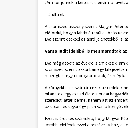
„Amikor jönnek a kertészek lenyírni a füvet, 
– árulta el.
A szomszéd asszony szerint Magyar Péter pél
előfordul, hogy a labda átrepül a közös udvar
Éva szerint ezekből az apró jelenetekből is lát
Varga Judit idejéből is megmaradtak a
Éva még azokra az évekre is emlékszik, amikor
szomszéd szerint akkoriban egy kifejezetten
mozogtak, együtt programoztak, és még karác
A környékbeliek számára ezek az emlékek nem
pillanatok: egy család élete a budai hegyvi
szereplőt látták benne, hanem azt az embert i
az utcán, és ugyanúgy jelen van a környék él
Ezért is érdekes számukra, hogy Magyar Péter
korábbi életének ezzel a részével. A ház, a 