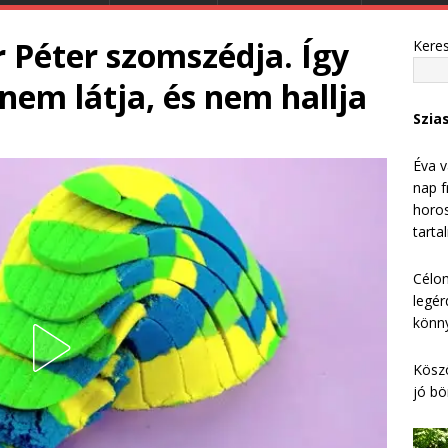
 Péter szomszédja. Így
Kere
nem látja, és nem hallja
Szia
Éva v
nap f
horos
tarta
Célom
legér
könny
Köszö
jó bö