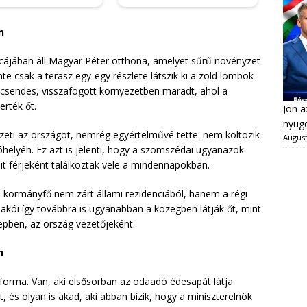
n
tcájában áll Magyar Péter otthona, amelyet sűrű növényzet
inte csak a terasz egy-egy részlete látszik ki a zöld lombok
 csendes, visszafogott környezetben maradt, ahol a
rték őt.
Jön a
nyugd
zeti az országot, nemrég egyértelművé tette: nem költözik
August
helyén. Ez azt is jelenti, hogy a szomszédai ugyanazok
t férjeként találkoztak vele a mindennapokban.
 kormányfő nem zárt állami rezidenciából, hanem a régi
lakói így továbbra is ugyanabban a közegben látják őt, mint
pben, az ország vezetőjeként.
n
forma. Van, aki elsősorban az odaadó édesapát látja
t, és olyan is akad, aki abban bízik, hogy a miniszterelnök