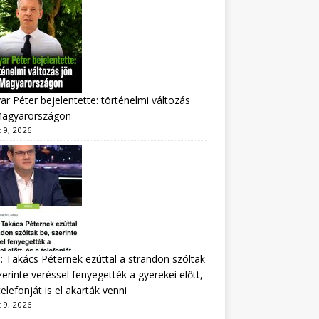
r Péter bejelentette: történelmi változás
Magyarországon
 9, 2026
: Takács Péternek ezúttal a strandon szóltak
zerinte veréssel fenyegették a gyerekei előtt,
telefonját is el akarták venni
 9, 2026