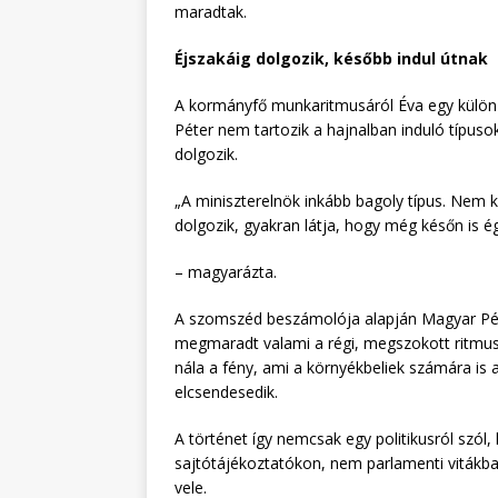
maradtak.
Éjszakáig dolgozik, később indul útnak
A kormányfő munkaritmusáról Éva egy külön
Péter nem tartozik a hajnalban induló típuso
dolgozik.
„A miniszterelnök inkább bagoly típus. Nem ke
dolgozik, gyakran látja, hogy még későn is ég 
– magyarázta.
A szomszéd beszámolója alapján Magyar Péter
megmaradt valami a régi, megszokott ritmusb
nála a fény, ami a környékbeliek számára is 
elcsendesedik.
A történet így nemcsak egy politikusról szól,
sajtótájékoztatókon, nem parlamenti vitákba
vele.