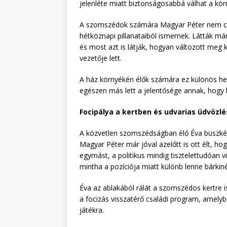
jelenléte miatt biztonságosabbá válhat a kör
A szomszédok számára Magyar Péter nem csup
hétköznapi pillanataiból ismernek. Látták má
és most azt is látják, hogyan változott meg 
vezetője lett.
A ház környékén élők számára ez különös he
egészen más lett a jelentősége annak, hogy 
Focipálya a kertben és udvarias üdvözlé
A közvetlen szomszédságban élő Éva büszkén 
Magyar Péter már jóval azelőtt is ott élt, ho
egymást, a politikus mindig tisztelettudóan v
mintha a pozíciója miatt különb lenne bárkiné
Éva az ablakából rálát a szomszédos kertre i
a focizás visszatérő családi program, amely
játékra.