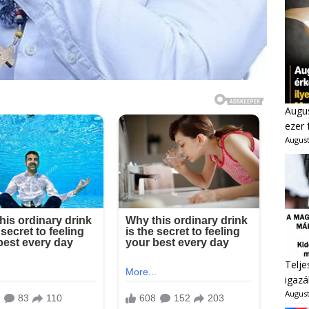
Augus
ezer 
August
Telje
igazá
August