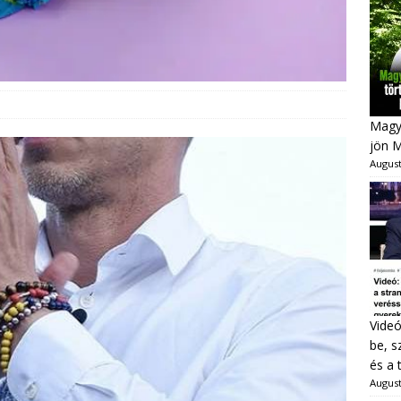
Magya
jön 
August
Videó
be, s
és a 
August