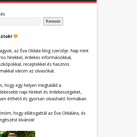
sés
Keresés
sztok!
agyok, az Éva Oldala blog szerzője. Nap mint
riss hírekkel, érdekes információkkal,
zkópokkal, receptekkel és hasznos
lmakkal várom az olvasókat.
, hogy egy helyen megtaláld a
dekesebb napi híreket és érdekességeket,
en érthető és gyorsan olvasható formában.
nöm, hogy ellátogattál az Éva Oldalára, és
ngészést kívánok!