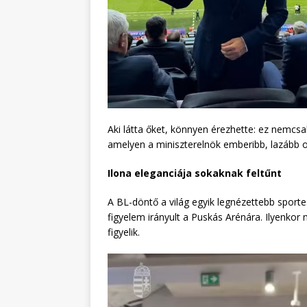
Aki látta őket, könnyen érezhette: ez nemcsa
amelyen a miniszterelnök emberibb, lazább o
Ilona eleganciája sokaknak feltűnt
A BL-döntő a világ egyik legnézettebb spor
figyelem irányult a Puskás Arénára. Ilyenko
figyelik.