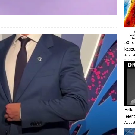
50 fo
készü
August
Felka
jelen
August