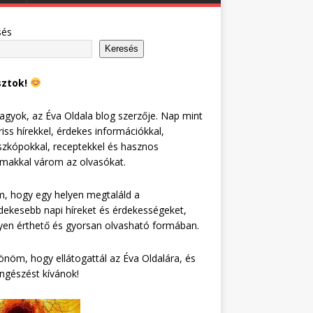
sés
Keresés
sztok!
agyok, az Éva Oldala blog szerzője. Nap mint
riss hírekkel, érdekes információkkal,
zkópokkal, receptekkel és hasznos
lmakkal várom az olvasókat.
, hogy egy helyen megtaláld a
dekesebb napi híreket és érdekességeket,
en érthető és gyorsan olvasható formában.
nöm, hogy ellátogattál az Éva Oldalára, és
ngészést kívánok!