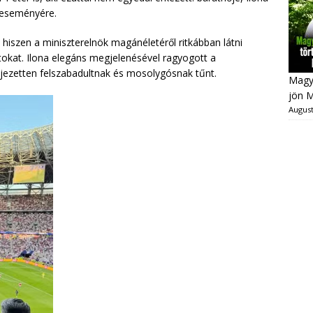
rteseményére.
, hiszen a miniszterelnök magánéletéről ritkábban látni
tokat. Ilona elegáns megjelenésével ragyogott a
ejezetten felszabadultnak és mosolygósnak tűnt.
Magya
jön 
August