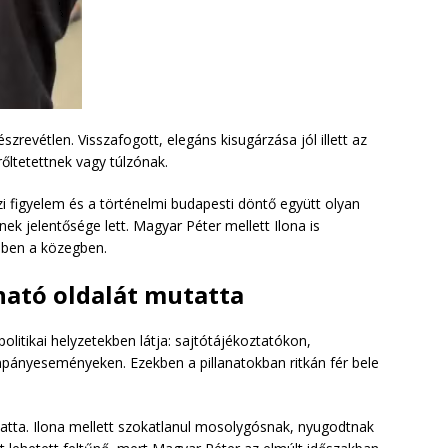
revétlen. Visszafogott, elegáns kisugárzása jól illett az
ltetettnek vagy túlzónak.
i figyelem és a történelmi budapesti döntő együtt olyan
ek jelentősége lett. Magyar Péter mellett Ilona is
ben a közegben.
ható oldalát mutatta
olitikai helyzetekben látja: sajtótájékoztatókon,
mpányeseményeken. Ezekben a pillanatokban ritkán fér bele
ta. Ilona mellett szokatlanul mosolygósnak, nyugodtnak