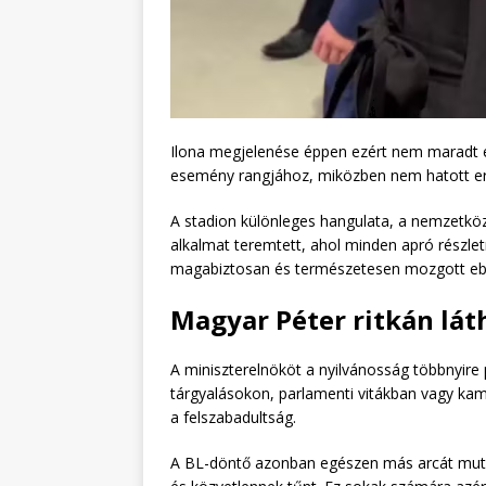
Ilona megjelenése éppen ezért nem maradt ész
esemény rangjához, miközben nem hatott erő
A stadion különleges hangulata, a nemzetköz
alkalmat teremtett, ahol minden apró részletn
magabiztosan és természetesen mozgott eb
Magyar Péter ritkán lát
A miniszterelnököt a nyilvánosság többnyire p
tárgyalásokon, parlamenti vitákban vagy ka
a felszabadultság.
A BL-döntő azonban egészen más arcát mutat