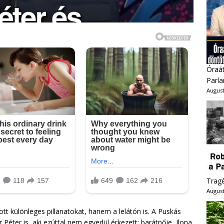
Óraát
Parl
August
Trag
August
t különleges pillanatokat, hanem a lelátón is. A Puskás
Péter is, aki ezúttal nem egyedül érkezett: barátnője, Ilona