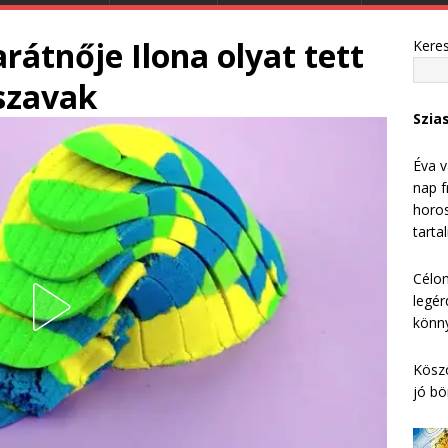
rátnője Ilona olyat tett
Kere
szavak
Szia
Éva v
nap f
horos
tarta
Célom
legér
könny
Köszö
jó bö