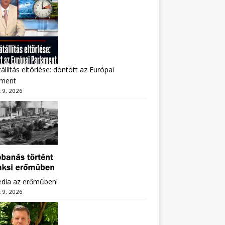
állítás eltörlése: döntött az Európai
ament
 9, 2026
édia az erőműben!
 9, 2026