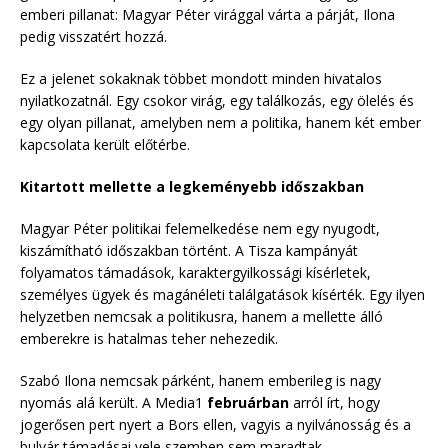
emberi pillanat: Magyar Péter virággal várta a párját, Ilona
pedig visszatért hozzá.
Ez a jelenet sokaknak többet mondott minden hivatalos
nyilatkozatnál. Egy csokor virág, egy találkozás, egy ölelés és
egy olyan pillanat, amelyben nem a politika, hanem két ember
kapcsolata került előtérbe.
Kitartott mellette a legkeményebb időszakban
Magyar Péter politikai felemelkedése nem egy nyugodt,
kiszámítható időszakban történt. A Tisza kampányát
folyamatos támadások, karaktergyilkossági kísérletek,
személyes ügyek és magánéleti találgatások kísérték. Egy ilyen
helyzetben nemcsak a politikusra, hanem a mellette álló
emberekre is hatalmas teher nehezedik.
Szabó Ilona nemcsak párként, hanem emberileg is nagy
nyomás alá került. A Media1
februárban
arról írt, hogy
jogerősen pert nyert a Bors ellen, vagyis a nyilvánosság és a
bulvár támadásai vele szemben sem maradtak