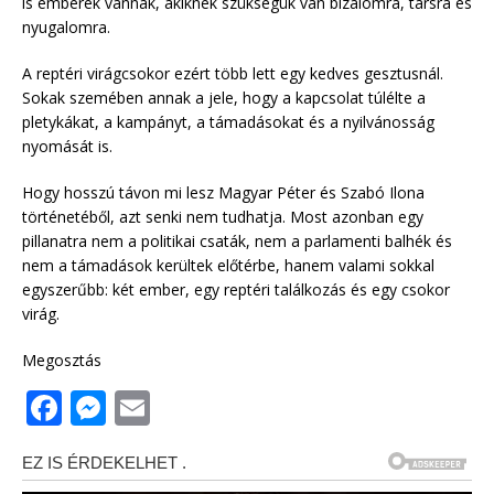
is emberek vannak, akiknek szükségük van bizalomra, társra és
nyugalomra.
A reptéri virágcsokor ezért több lett egy kedves gesztusnál.
Sokak szemében annak a jele, hogy a kapcsolat túlélte a
pletykákat, a kampányt, a támadásokat és a nyilvánosság
nyomását is.
Hogy hosszú távon mi lesz Magyar Péter és Szabó Ilona
történetéből, azt senki nem tudhatja. Most azonban egy
pillanatra nem a politikai csaták, nem a parlamenti balhék és
nem a támadások kerültek előtérbe, hanem valami sokkal
egyszerűbb: két ember, egy reptéri találkozás és egy csokor
virág.
Megosztás
F
M
E
a
e
m
c
ss
ai