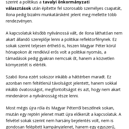
szerint a politikus a
tavalyi önkormányzati
választások
után építette fel szorosabb személyes csapatát,
Ilona pedig bizalmi munkatársként jelent meg mellette több
rendezvényen.
A kapcsolatuk később nyilvánossá vált, de Ilona láthatóan nem
akart állandó szereplője lenni a politikai reflektorfénynek. Ez
sokak szerint teljesen érthető is, hiszen Magyar Péter körül
hónapokon át rendkívül erős volt a politikai nyomás, a
támadások pedig gyakran nemcsak őt, hanem a közvetlen
környezetét is elérték.
Szabó Ilona ezért sokszor inkább a háttérben maradt. Ez
azonban nem feltétlenül távolságot jelentett, hanem sokkal
inkább óvatosságot, megfontoltságot és azt, hogy nem akart
mindenáron a nyilvánosság része lenni.
Most mégis újra róla és Magyar Péterről beszélnek sokan,
miután egy reptéri jelenet miatt újra előkerült a kapcsolatuk. A
felvétel sokak szerint nem harsány bejelentés volt, nem is
gondosan felépített kampányjelenet, hanem egy egyszerű,