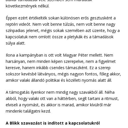
következmények nélkül.
Éppen ezért értékelték sokan különösen erős gesztusként a
reptéri videót. Nem volt benne túlzás, nem volt benne nagy
színpadias jelenet, mégis sokak szemében azt üzente, hogy a
kapcsolatuk nem omlott össze a pletykák és a támadások
súlya alatt.
Ilona a kampányban is ott volt Magyar Péter mellett. Nem
harsányan, nem minden képen szerepelve, nem a figyelmet
keresve, hanem inkább csendes támaszként. Ez a szerep
sokszor kevésbé látványos, mégis nagyon fontos, főleg akkor,
amikor valaki állandó politikai és közéleti nyomás alatt áll.
A támogatás ilyenkor nem mindig nagy szavakból áll. Néha
abból, hogy valaki ott van a háttérben, segít tartani a ritmust,
elviseli a nyomást, és akkor is marad, amikor kívülről már
mindenki találgatni kezd.
A Blikk szavazást is indított a kapcsolatukról