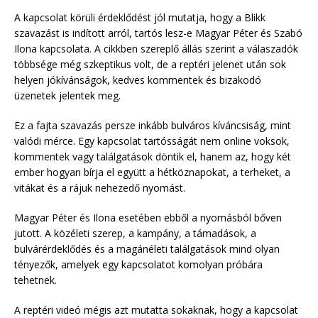
A kapcsolat körüli érdeklődést jól mutatja, hogy a Blikk
szavazást is indított arról, tartós lesz-e Magyar Péter és Szabó
Ilona kapcsolata. A cikkben szereplő állás szerint a válaszadók
többsége még szkeptikus volt, de a reptéri jelenet után sok
helyen jókívánságok, kedves kommentek és bizakodó
üzenetek jelentek meg.
Ez a fajta szavazás persze inkább bulváros kíváncsiság, mint
valódi mérce. Egy kapcsolat tartósságát nem online voksok,
kommentek vagy találgatások döntik el, hanem az, hogy két
ember hogyan bírja el együtt a hétköznapokat, a terheket, a
vitákat és a rájuk nehezedő nyomást.
Magyar Péter és Ilona esetében ebből a nyomásból bőven
jutott. A közéleti szerep, a kampány, a támadások, a
bulvárérdeklődés és a magánéleti találgatások mind olyan
tényezők, amelyek egy kapcsolatot komolyan próbára
tehetnek.
A reptéri videó mégis azt mutatta sokaknak, hogy a kapcsolat