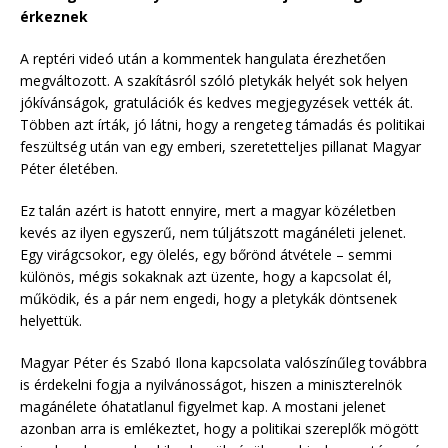
érkeznek
A reptéri videó után a kommentek hangulata érezhetően
megváltozott. A szakításról szóló pletykák helyét sok helyen
jókívánságok, gratulációk és kedves megjegyzések vették át.
Többen azt írták, jó látni, hogy a rengeteg támadás és politikai
feszültség után van egy emberi, szeretetteljes pillanat Magyar
Péter életében.
Ez talán azért is hatott ennyire, mert a magyar közéletben
kevés az ilyen egyszerű, nem túljátszott magánéleti jelenet.
Egy virágcsokor, egy ölelés, egy bőrönd átvétele – semmi
különös, mégis sokaknak azt üzente, hogy a kapcsolat él,
működik, és a pár nem engedi, hogy a pletykák döntsenek
helyettük.
Magyar Péter és Szabó Ilona kapcsolata valószínűleg továbbra
is érdekelni fogja a nyilvánosságot, hiszen a miniszterelnök
magánélete óhatatlanul figyelmet kap. A mostani jelenet
azonban arra is emlékeztet, hogy a politikai szereplők mögött