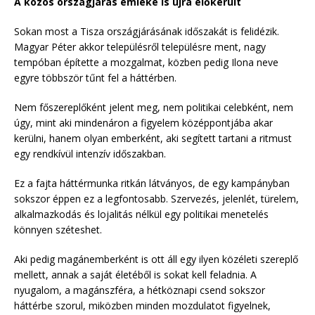
A közös országjárás emléke is újra előkerült
Sokan most a Tisza országjárásának időszakát is felidézik.
Magyar Péter akkor településről településre ment, nagy
tempóban építette a mozgalmat, közben pedig Ilona neve
egyre többször tűnt fel a háttérben.
Nem főszereplőként jelent meg, nem politikai celebként, nem
úgy, mint aki mindenáron a figyelem középpontjába akar
kerülni, hanem olyan emberként, aki segített tartani a ritmust
egy rendkívül intenzív időszakban.
Ez a fajta háttérmunka ritkán látványos, de egy kampányban
sokszor éppen ez a legfontosabb. Szervezés, jelenlét, türelem,
alkalmazkodás és lojalitás nélkül egy politikai menetelés
könnyen széteshet.
Aki pedig magánemberként is ott áll egy ilyen közéleti szereplő
mellett, annak a saját életéből is sokat kell feladnia. A
nyugalom, a magánszféra, a hétköznapi csend sokszor
háttérbe szorul, miközben minden mozdulatot figyelnek,