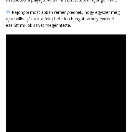
Rajongói most abban reménykednek, hogy egyszer még
újra hallhatják azt a felejthetetlen hangot, amely évekkel
ezelőtt milliók szívét megérintette.