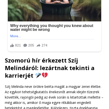
Szomorú hír érkezett Szíj
Melindáról: lezártnak tekinti a
karrierjét
Szíj Melinda neve örökre beírta magát a magyar zenei életbe.
Az egykori tehetségkutatós énekesnőt annak idején tízezrek
követték, rajongói pedig az évek során is kitartottak mellette –
még akkor is, amikor ő maga egyre ritkábban engedett
betekintést a magánéletébe. Különleges, tiszta énekhangja