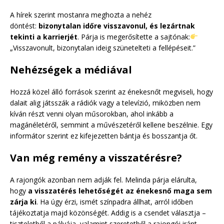
A hírek szerint mostanra meghozta a nehéz
döntést:
bizonytalan időre visszavonul, és lezártnak
tekinti a karrierjét
. Párja is megerősítette a sajtónak:
„Visszavonult, bizonytalan ideig szünetelteti a fellépéseit.”
Nehézségek a médiával
Hozzá közel álló források szerint az énekesnőt megviseli, hogy
dalait alig játsszák a rádiók vagy a televízió, miközben nem
kíván részt venni olyan műsorokban, ahol inkább a
magánéletéről, semmint a művészetéről kellene beszélnie. Egy
informátor szerint ez kifejezetten bántja és bosszantja őt.
Van még remény a visszatérésre?
A rajongók azonban nem adják fel. Melinda párja elárulta,
hogy
a visszatérés lehetőségét az énekesnő maga sem
zárja ki
. Ha úgy érzi, ismét színpadra állhat, arról időben
tájékoztatja majd közönségét. Addig is a csendet választja –
tiszteletből a pályája, valamint szeretetből a rajongói iránt.