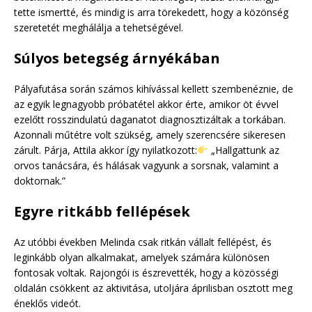
tette ismertté, és mindig is arra törekedett, hogy a közönség
szeretetét meghálálja a tehetségével.
Súlyos betegség árnyékában
Pályafutása során számos kihívással kellett szembenéznie, de
az egyik legnagyobb próbatétel akkor érte, amikor öt évvel
ezelőtt rosszindulatú daganatot diagnosztizáltak a torkában.
Azonnali műtétre volt szükség, amely szerencsére sikeresen
zárult. Párja, Attila akkor így nyilatkozott:
„Hallgattunk az
orvos tanácsára, és hálásak vagyunk a sorsnak, valamint a
doktornak.”
Egyre ritkább fellépések
Az utóbbi években Melinda csak ritkán vállalt fellépést, és
leginkább olyan alkalmakat, amelyek számára különösen
fontosak voltak. Rajongói is észrevették, hogy a közösségi
oldalán csökkent az aktivitása, utoljára áprilisban osztott meg
éneklős videót.