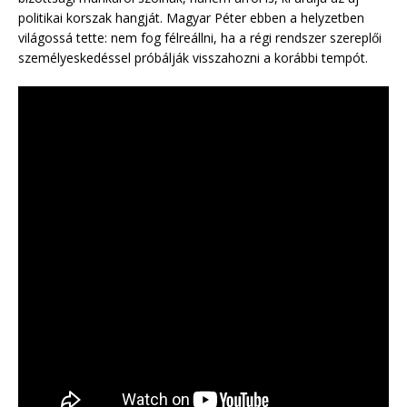
politikai korszak hangját. Magyar Péter ebben a helyzetben
világossá tette: nem fog félreállni, ha a régi rendszer szereplői
személyeskedéssel próbálják visszahozni a korábbi tempót.