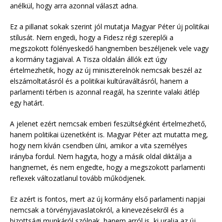
anélkül, hogy arra azonnal választ adna.
Ez a pillanat sokak szerint jól mutatja Magyar Péter új politikai
stílusát. Nem engedi, hogy a Fidesz régi szereplői a
megszokott fölényeskedő hangnemben beszéljenek vele vagy
a kormány tagjaival. A Tisza oldalán állók ezt úgy
értelmezhetik, hogy az új miniszterelnök nemcsak beszél az
elszámoltatásról és a politikai kultúraváltásról, hanem a
parlamenti térben is azonnal reagál, ha szerinte valaki átlép
egy határt.
A jelenet ezért nemcsak emberi feszültségként értelmezhető,
hanem politikai üzenetként is. Magyar Péter azt mutatta meg,
hogy nem kíván csendben ülni, amikor a vita személyes
irányba fordul. Nem hagyta, hogy a másik oldal diktálja a
hangnemet, és nem engedte, hogy a megszokott parlamenti
reflexek változatlanul tovább működjenek.
Ez azért is fontos, mert az új kormány első parlamenti napjai
nemcsak a törvényjavaslatokról, a kinevezésekről és a
bizottsági munkáról szólnak, hanem arról is, ki uralja az új