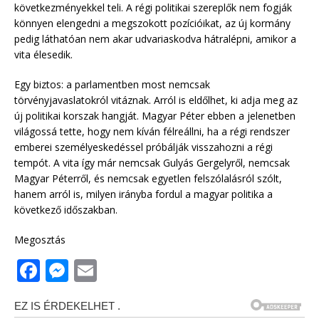
következményekkel teli. A régi politikai szereplők nem fogják
könnyen elengedni a megszokott pozícióikat, az új kormány
pedig láthatóan nem akar udvariaskodva hátralépni, amikor a
vita élesedik.
Egy biztos: a parlamentben most nemcsak
törvényjavaslatokról vitáznak. Arról is eldőlhet, ki adja meg az
új politikai korszak hangját. Magyar Péter ebben a jelenetben
világossá tette, hogy nem kíván félreállni, ha a régi rendszer
emberei személyeskedéssel próbálják visszahozni a régi
tempót. A vita így már nemcsak Gulyás Gergelyről, nemcsak
Magyar Péterről, és nemcsak egyetlen felszólalásról szólt,
hanem arról is, milyen irányba fordul a magyar politika a
következő időszakban.
Megosztás
F
M
E
a
e
m
c
ss
ai