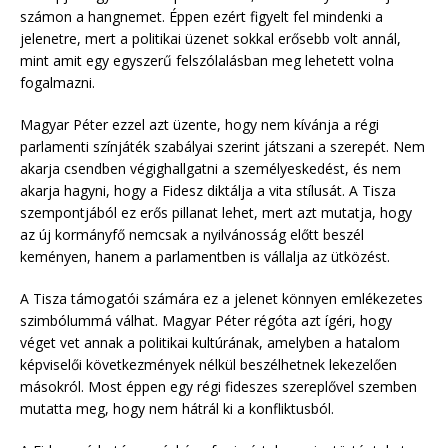
számon a hangnemet. Éppen ezért figyelt fel mindenki a
jelenetre, mert a politikai üzenet sokkal erősebb volt annál,
mint amit egy egyszerű felszólalásban meg lehetett volna
fogalmazni.
Magyar Péter ezzel azt üzente, hogy nem kívánja a régi
parlamenti színjáték szabályai szerint játszani a szerepét. Nem
akarja csendben végighallgatni a személyeskedést, és nem
akarja hagyni, hogy a Fidesz diktálja a vita stílusát. A Tisza
szempontjából ez erős pillanat lehet, mert azt mutatja, hogy
az új kormányfő nemcsak a nyilvánosság előtt beszél
keményen, hanem a parlamentben is vállalja az ütközést.
A Tisza támogatói számára ez a jelenet könnyen emlékezetes
szimbólummá válhat. Magyar Péter régóta azt ígéri, hogy
véget vet annak a politikai kultúrának, amelyben a hatalom
képviselői következmények nélkül beszélhetnek lekezelően
másokról. Most éppen egy régi fideszes szereplővel szemben
mutatta meg, hogy nem hátrál ki a konfliktusból.