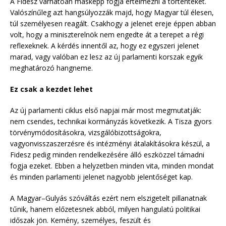
A Fidesz várhatóan másképp fogja értelmezni a történteket.
Valószínűleg azt hangsúlyozzák majd, hogy Magyar túl élesen,
túl személyesen reagált. Csakhogy a jelenet ereje éppen abban
volt, hogy a miniszterelnök nem engedte át a terepet a régi
reflexeknek. A kérdés innentől az, hogy ez egyszeri jelenet
marad, vagy valóban ez lesz az új parlamenti korszak egyik
meghatározó hangneme.
Ez csak a kezdet lehet
Az új parlamenti ciklus első napjai már most megmutatják:
nem csendes, technikai kormányzás következik. A Tisza gyors
törvénymódosításokra, vizsgálóbizottságokra,
vagyonvisszaszerzésre és intézményi átalakításokra készül, a
Fidesz pedig minden rendelkezésére álló eszközzel támadni
fogja ezeket. Ebben a helyzetben minden vita, minden mondat
és minden parlamenti jelenet nagyobb jelentőséget kap.
A Magyar–Gulyás szóváltás ezért nem elszigetelt pillanatnak
tűnik, hanem előzetesnek abból, milyen hangulatú politikai
időszak jön. Kemény, személyes, feszült és