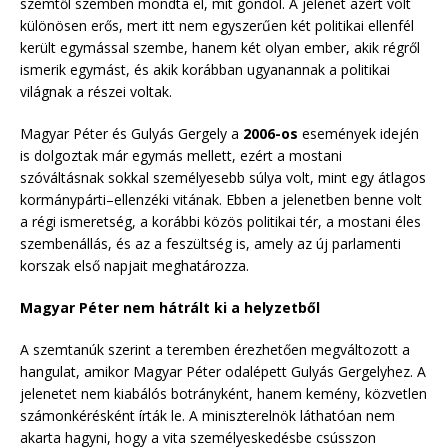
szemtől szemben mondta el, mit gondol. A jelenet azért volt
különösen erős, mert itt nem egyszerűen két politikai ellenfél
került egymással szembe, hanem két olyan ember, akik régről
ismerik egymást, és akik korábban ugyanannak a politikai
világnak a részei voltak.
Magyar Péter és Gulyás Gergely a
2006-os
események idején
is dolgoztak már egymás mellett, ezért a mostani
szóváltásnak sokkal személyesebb súlya volt, mint egy átlagos
kormánypárti–ellenzéki vitának. Ebben a jelenetben benne volt
a régi ismeretség, a korábbi közös politikai tér, a mostani éles
szembenállás, és az a feszültség is, amely az új parlamenti
korszak első napjait meghatározza.
Magyar Péter nem hátrált ki a helyzetből
A szemtanúk szerint a teremben érezhetően megváltozott a
hangulat, amikor Magyar Péter odalépett Gulyás Gergelyhez. A
jelenetet nem kiabálós botrányként, hanem kemény, közvetlen
számonkérésként írták le. A miniszterelnök láthatóan nem
akarta hagyni, hogy a vita személyeskedésbe csússzon