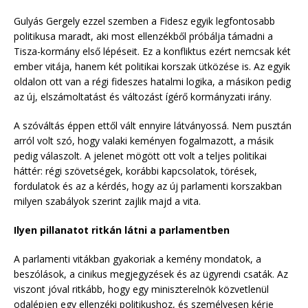
Gulyás Gergely ezzel szemben a Fidesz egyik legfontosabb
politikusa maradt, aki most ellenzékből próbálja támadni a
Tisza-kormány első lépéseit. Ez a konfliktus ezért nemcsak két
ember vitája, hanem két politikai korszak ütközése is. Az egyik
oldalon ott van a régi fideszes hatalmi logika, a másikon pedig
az új, elszámoltatást és változást ígérő kormányzati irány.
A szóváltás éppen ettől vált ennyire látványossá. Nem pusztán
arról volt szó, hogy valaki keményen fogalmazott, a másik
pedig válaszolt. A jelenet mögött ott volt a teljes politikai
háttér: régi szövetségek, korábbi kapcsolatok, törések,
fordulatok és az a kérdés, hogy az új parlamenti korszakban
milyen szabályok szerint zajlik majd a vita.
Ilyen pillanatot ritkán látni a parlamentben
A parlamenti vitákban gyakoriak a kemény mondatok, a
beszólások, a cinikus megjegyzések és az ügyrendi csaták. Az
viszont jóval ritkább, hogy egy miniszterelnök közvetlenül
odalépjen egy ellenzéki politikushoz, és személyesen kérje