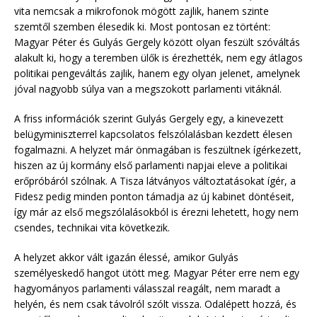
vita nemcsak a mikrofonok mögött zajlik, hanem szinte
szemtől szemben élesedik ki. Most pontosan ez történt:
Magyar Péter és Gulyás Gergely között olyan feszült szóváltás
alakult ki, hogy a teremben ülők is érezhették, nem egy átlagos
politikai pengeváltás zajlik, hanem egy olyan jelenet, amelynek
jóval nagyobb súlya van a megszokott parlamenti vitáknál.
A friss információk szerint Gulyás Gergely egy, a kinevezett
belügyminiszterrel kapcsolatos felszólalásban kezdett élesen
fogalmazni. A helyzet már önmagában is feszültnek ígérkezett,
hiszen az új kormány első parlamenti napjai eleve a politikai
erőpróbáról szólnak. A Tisza látványos változtatásokat ígér, a
Fidesz pedig minden ponton támadja az új kabinet döntéseit,
így már az első megszólalásokból is érezni lehetett, hogy nem
csendes, technikai vita következik.
A helyzet akkor vált igazán élessé, amikor Gulyás
személyeskedő hangot ütött meg. Magyar Péter erre nem egy
hagyományos parlamenti válasszal reagált, nem maradt a
helyén, és nem csak távolról szólt vissza. Odalépett hozzá, és