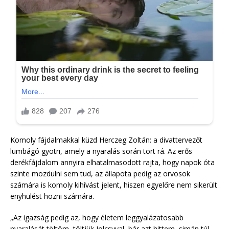
Komoly fájdalmakkal küzd Herczeg Zoltán: a divattervezőt
lumbágó gyötri, amely a nyaralás során tört rá. Az erős
derékfájdalom annyira elhatalmasodott rajta, hogy napok óta
szinte mozdulni sem tud, az állapota pedig az orvosok
számára is komoly kihívást jelent, hiszen egyelőre nem sikerült
enyhülést hozni számára.
„Az igazság pedig az, hogy életem leggyalázatosabb
nyaralását töltöm, töltjük Jolcsyval, bár azt hittem, simán túl