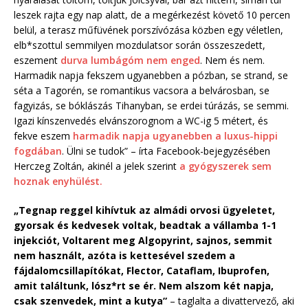
leszek rajta egy nap alatt, de a megérkezést követő 10 percen
belül, a terasz műfüvének porszívózása közben egy véletlen,
elb*szottul semmilyen mozdulatsor során összeszedett,
eszement
durva lumbágóm nem enged
. Nem és nem.
Harmadik napja fekszem ugyanebben a pózban, se strand, se
séta a Tagorén, se romantikus vacsora a belvárosban, se
fagyizás, se bóklászás Tihanyban, se erdei túrázás, se semmi.
Igazi kínszenvedés elvánszorognom a WC-ig 5 métert, és
fekve eszem
harmadik napja ugyanebben a luxus-hippi
fogdában
. Ülni se tudok” – írta Facebook-bejegyzésében
Herczeg Zoltán, akinél a jelek szerint
a gyógyszerek sem
hoznak enyhülést.
„Tegnap reggel kihívtuk az almádi orvosi ügyeletet,
gyorsak és kedvesek voltak, beadtak a vállamba 1-1
injekciót, Voltarent meg Algopyrint, sajnos, semmit
nem használt, azóta is kettesével szedem a
fájdalomcsillapítókat, Flector, Cataflam, Ibuprofen,
amit találtunk, lósz*rt se ér. Nem alszom két napja,
csak szenvedek, mint a kutya”
– taglalta a divattervező, aki