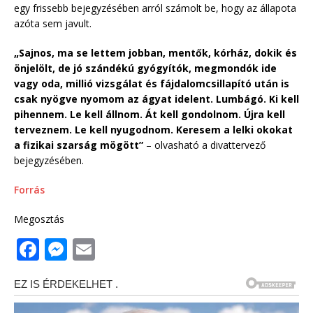
egy frissebb bejegyzésében arról számolt be, hogy az állapota
azóta sem javult.
„Sajnos, ma se lettem jobban, mentők, kórház, dokik és
önjelölt, de jó szándékú gyógyítók, megmondók ide
vagy oda, millió vizsgálat és fájdalomcsillapító után is
csak nyögve nyomom az ágyat idelent. Lumbágó. Ki kell
pihennem. Le kell állnom. Át kell gondolnom. Újra kell
terveznem. Le kell nyugodnom. Keresem a lelki okokat
a fizikai szarság mögött”
– olvasható a divattervező
bejegyzésében.
Forrás
Megosztás
F
M
E
a
e
m
c
ss
ai