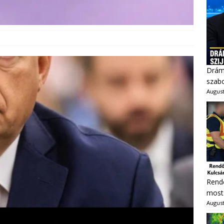
Dráma
szabo
August
Rendő
most 
August