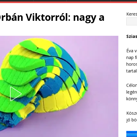
Orbán Viktorról: nagy a
Kere
Szia
Éva v
nap f
horos
tarta
Célom
legér
könny
Köszö
jó bö