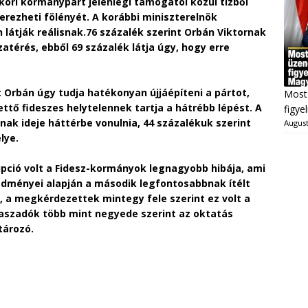
ori kormánypárt jelenlegi támogatói közül tízből
zerezheti fölényét. A korábbi miniszterelnök
látják reálisnak.
76 százalék szerint Orbán Viktornak
atérés, ebből 69 százalék látja úgy, hogy erre
 Orbán úgy tudja hatékonyan újjáépíteni a pártot,
Most 
ettő fideszes helytelennek tartja a hátrébb lépést. A
figye
nak ideje háttérbe vonulnia, 44 százalékuk szerint
August
lye.
upció volt a Fidesz-kormányok legnagyobb hibája, ami
redményei alapján a második legfontosabbnak ítélt
 a megkérdezettek mintegy fele szerint ez volt a
aszadók több mint negyede szerint az oktatás
tározó.