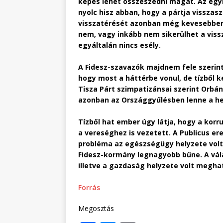
képes lehet összeszedni magát. Az egyk
nyolc hisz abban, hogy a pártja visszas
visszatérését azonban még kevesebben 
nem, vagy inkább nem sikerülhet a vissz
egyáltalán nincs esély.
A Fidesz-szavazók majdnem fele szerint
hogy most a háttérbe vonul, de tízből k
Tisza Párt szimpatizánsai szerint Orbán
azonban az Országgyűlésben lenne a he
Tízből hat ember úgy látja, hogy a korr
a vereséghez is vezetett. A Publicus e
probléma az egészségügy helyzete volt,
Fidesz-kormány legnagyobb bűne. A vál
illetve a gazdaság helyzete volt megha
Forrás
Megosztás