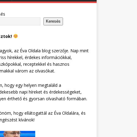
sés
Keresés
sztok!
agyok, az Éva Oldala blog szerzője. Nap mint
riss hírekkel, érdekes információkkal,
zkópokkal, receptekkel és hasznos
lmakkal várom az olvasókat.
, hogy egy helyen megtaláld a
dekesebb napi híreket és érdekességeket,
en érthető és gyorsan olvasható formában.
nöm, hogy ellátogattál az Éva Oldalára, és
ngészést kívánok!