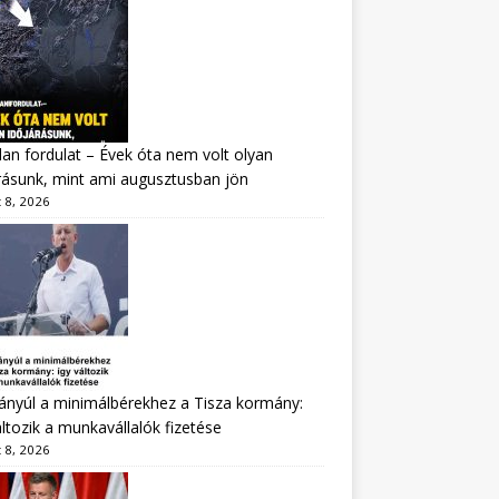
lan fordulat – Évek óta nem volt olyan
rásunk, mint ami augusztusban jön
 8, 2026
nyúl a minimálbérekhez a Tisza kormány:
áltozik a munkavállalók fizetése
 8, 2026