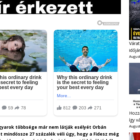
Várat
időjá
August
Hozzá
így v
August
agyarok többsége már nem látják esélyét Orbán
nt mindössze 27 százalék véli úgy, hogy a Fidesz még