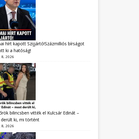
i hírt kapott Szijjártó!Százmilliós bírságot
tt ki a hatóság!
 8, 2026
rök bilincsben vitték el Kulcsár Edinát –
derült ki, mi történt
 8, 2026