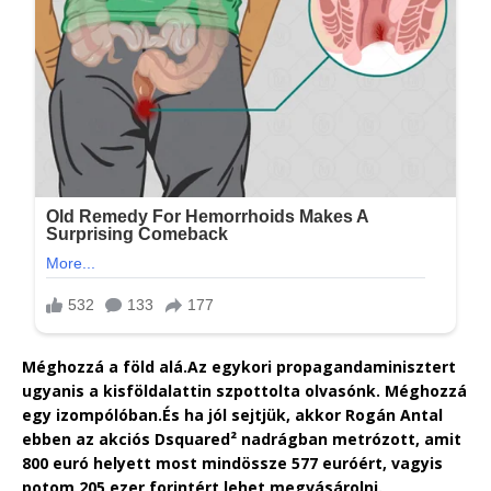
Méghozzá a föld alá.Az egykori propagandaminisztert
ugyanis a kisföldalattin szpottolta olvasónk. Méghozzá
egy izompólóban.És ha jól sejtjük, akkor Rogán Antal
ebben az akciós Dsquared² nadrágban metrózott, amit
800 euró helyett most mindössze 577 euróért, vagyis
potom 205 ezer forintért lehet megvásárolni.