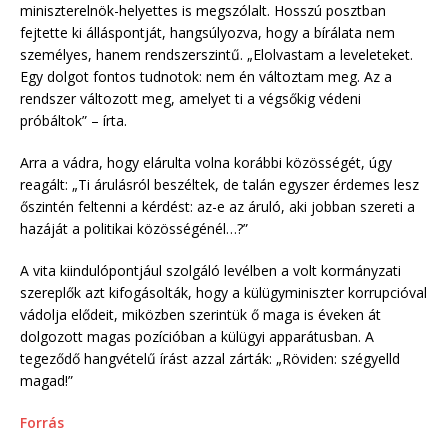
miniszterelnök-helyettes is megszólalt. Hosszú posztban
fejtette ki álláspontját, hangsúlyozva, hogy a bírálata nem
személyes, hanem rendszerszintű. „Elolvastam a leveleteket.
Egy dolgot fontos tudnotok: nem én változtam meg. Az a
rendszer változott meg, amelyet ti a végsőkig védeni
próbáltok” – írta.
Arra a vádra, hogy elárulta volna korábbi közösségét, úgy
reagált: „Ti árulásról beszéltek, de talán egyszer érdemes lesz
őszintén feltenni a kérdést: az-e az áruló, aki jobban szereti a
hazáját a politikai közösségénél…?”
A vita kiindulópontjául szolgáló levélben a volt kormányzati
szereplők azt kifogásolták, hogy a külügyminiszter korrupcióval
vádolja elődeit, miközben szerintük ő maga is éveken át
dolgozott magas pozícióban a külügyi apparátusban. A
tegeződő hangvételű írást azzal zárták: „Röviden: szégyelld
magad!”
Forrás