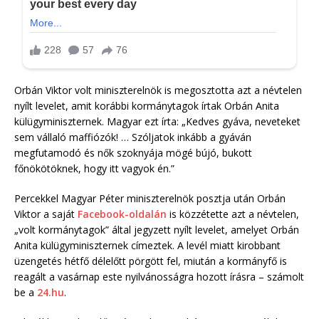
Orbán Viktor volt miniszterelnök is megosztotta azt a névtelen
nyílt levelet, amit korábbi kormánytagok írtak Orbán Anita
külügyminiszternek. Magyar ezt írta: „Kedves gyáva, neveteket
sem vállaló maffiózók! … Szóljatok inkább a gyáván
megfutamodó és nők szoknyája mögé bújó, bukott
főnökötöknek, hogy itt vagyok én.”
Percekkel Magyar Péter miniszterelnök posztja után Orbán
Viktor a saját
Facebook-oldalán
is közzétette azt a névtelen,
„volt kormánytagok” által jegyzett nyílt levelet, amelyet Orbán
Anita külügyminiszternek címeztek. A levél miatt kirobbant
üzengetés hétfő délelőtt pörgött fel, miután a kormányfő is
reagált a vasárnap este nyilvánosságra hozott írásra – számolt
be a
24.hu
.