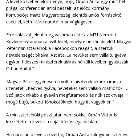
A levél közvetlen előzménye, hogy Orbán Anita egy múlt heti
prágai konferencián arról beszélt, az előző kormány
korrupciója miatt Magyarország jelentős uniós forrásoktól
esett el, kétmilliárd eurótól már véglegesen.
Erre válaszul jelent meg vasárnap este az MTI Nemzeti
Közleménytárában a nyílt levél, amelyre hétfőn délelőtt Magyar
Péter miniszterelnök a Facebookon reagált, a szerzők
névtelenségét bírálva. Azt írta, „a nevüket sem vállaló, gyáva
egykori fideszes miniszterek aláírás nélküli levélben gyalázzák
Orbán Anitát.”
Magyar Péter egyenesen a volt miniszterelnöknek címezte
üzenetét: „Kedves gyáva, neveteket sem vállaló maffiózók! …
Szóljatok inkább a gyáván megfutamodó és nők szoknyája
mögé bújó, bukott főnökötöknek, hogy itt vagyok én.”
A miniszterelnöki poszt után nem sokkal Orbán Viktor is
közzétette a levelet a saját közösségi oldalán.
Hamarosan a levél címzettje, Orbán Anita külügyminiszter és