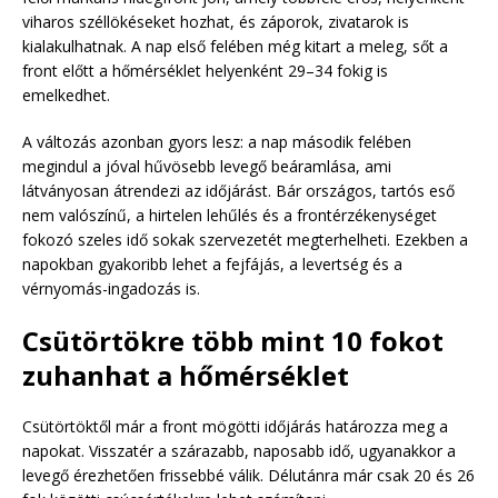
viharos széllökéseket hozhat, és záporok, zivatarok is
kialakulhatnak. A nap első felében még kitart a meleg, sőt a
front előtt a hőmérséklet helyenként 29–34 fokig is
emelkedhet.
A változás azonban gyors lesz: a nap második felében
megindul a jóval hűvösebb levegő beáramlása, ami
látványosan átrendezi az időjárást. Bár országos, tartós eső
nem valószínű, a hirtelen lehűlés és a frontérzékenységet
fokozó szeles idő sokak szervezetét megterhelheti. Ezekben a
napokban gyakoribb lehet a fejfájás, a levertség és a
vérnyomás-ingadozás is.
Csütörtökre több mint 10 fokot
zuhanhat a hőmérséklet
Csütörtöktől már a front mögötti időjárás határozza meg a
napokat. Visszatér a szárazabb, naposabb idő, ugyanakkor a
levegő érezhetően frissebbé válik. Délutánra már csak 20 és 26