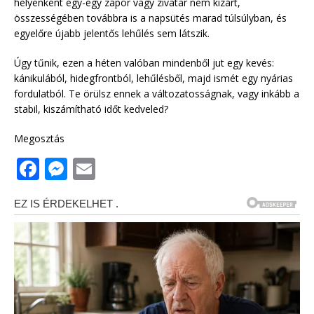
helyenként egy-egy zápor vagy zivatar nem kizárt,
összességében továbbra is a napsütés marad túlsúlyban, és
egyelőre újabb jelentős lehűlés sem látszik.
Úgy tűnik, ezen a héten valóban mindenből jut egy kevés:
kánikulából, hidegfrontból, lehűlésből, majd ismét egy nyárias
fordulatból. Te örülsz ennek a változatosságnak, vagy inkább a
stabil, kiszámítható időt kedveled?
Megosztás
F
M
E
a
e
m
c
ss
ai
e
e
l
b
n
o
g
o
e