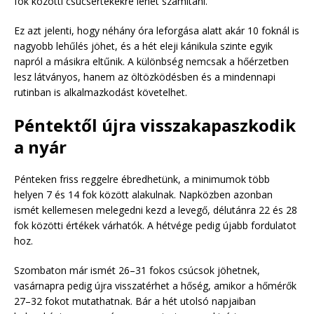
fok közötti csúcsértékekre lehet számítani.
Ez azt jelenti, hogy néhány óra leforgása alatt akár 10 foknál is
nagyobb lehűlés jöhet, és a hét eleji kánikula szinte egyik
napról a másikra eltűnik. A különbség nemcsak a hőérzetben
lesz látványos, hanem az öltözködésben és a mindennapi
rutinban is alkalmazkodást követelhet.
Péntektől újra visszakapaszkodik
a nyár
Pénteken friss reggelre ébredhetünk, a minimumok több
helyen 7 és 14 fok között alakulnak. Napközben azonban
ismét kellemesen melegedni kezd a levegő, délutánra 22 és 28
fok közötti értékek várhatók. A hétvége pedig újabb fordulatot
hoz.
Szombaton már ismét 26–31 fokos csúcsok jöhetnek,
vasárnapra pedig újra visszatérhet a hőség, amikor a hőmérők
27–32 fokot mutathatnak. Bár a hét utolsó napjaiban