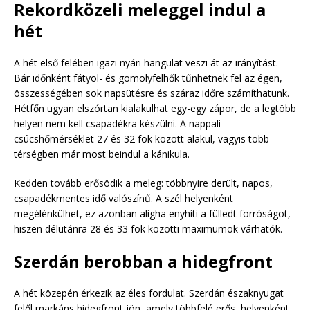
Rekordközeli meleggel indul a
hét
A hét első felében igazi nyári hangulat veszi át az irányítást.
Bár időnként fátyol- és gomolyfelhők tűnhetnek fel az égen,
összességében sok napsütésre és száraz időre számíthatunk.
Hétfőn ugyan elszórtan kialakulhat egy-egy zápor, de a legtöbb
helyen nem kell csapadékra készülni. A nappali
csúcshőmérséklet 27 és 32 fok között alakul, vagyis több
térségben már most beindul a kánikula.
Kedden tovább erősödik a meleg: többnyire derült, napos,
csapadékmentes idő valószínű. A szél helyenként
megélénkülhet, ez azonban aligha enyhíti a fülledt forróságot,
hiszen délutánra 28 és 33 fok közötti maximumok várhatók.
Szerdán berobban a hidegfront
A hét közepén érkezik az éles fordulat. Szerdán északnyugat
felől markáns hidegfront jön, amely többfelé erős, helyenként