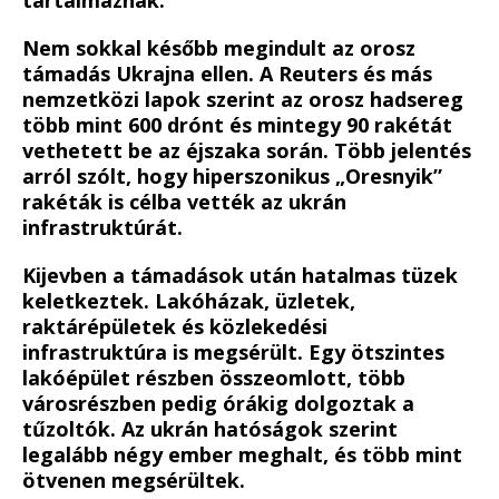
Nem sokkal később megindult az orosz
támadás Ukrajna ellen. A Reuters és más
nemzetközi lapok szerint az orosz hadsereg
több mint 600 drónt és mintegy 90 rakétát
vethetett be az éjszaka során. Több jelentés
arról szólt, hogy hiperszonikus „Oresnyik”
rakéták is célba vették az ukrán
infrastruktúrát.
Kijevben a támadások után hatalmas tüzek
keletkeztek. Lakóházak, üzletek,
raktárépületek és közlekedési
infrastruktúra is megsérült. Egy ötszintes
lakóépület részben összeomlott, több
városrészben pedig órákig dolgoztak a
tűzoltók. Az ukrán hatóságok szerint
legalább négy ember meghalt, és több mint
ötvenen megsérültek.