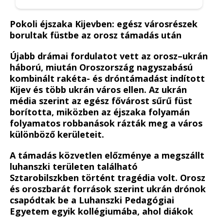
Pokoli éjszaka Kijevben: egész városrészek
borultak füstbe az orosz támadás után
Újabb drámai fordulatot vett az orosz–ukrán
háború, miután Oroszország nagyszabású
kombinált rakéta- és dróntámadást indított
Kijev és több ukrán város ellen. Az ukrán
média szerint az egész fővárost sűrű füst
borította, miközben az éjszaka folyamán
folyamatos robbanások rázták meg a város
különböző kerületeit.
A támadás közvetlen előzménye a megszállt
luhanszki területen található
Sztarobilszkben történt tragédia volt. Orosz
és oroszbarát források szerint ukrán drónok
csapódtak be a Luhanszki Pedagógiai
Egyetem egyik kollégiumába, ahol diákok