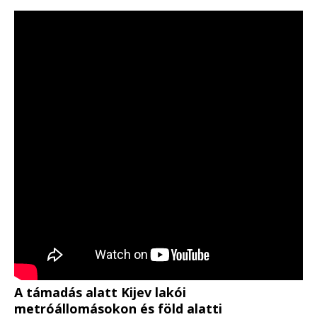
A támadás alatt Kijev lakói
metróállomásokon és föld alatti