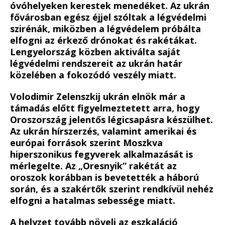
óvóhelyeken kerestek menedéket. Az ukrán
fővárosban egész éjjel szóltak a légvédelmi
szirénák, miközben a légvédelem próbálta
elfogni az érkező drónokat és rakétákat.
Lengyelország közben aktiválta saját
légvédelmi rendszereit az ukrán határ
közelében a fokozódó veszély miatt.
Volodimir Zelenszkij ukrán elnök már a
támadás előtt figyelmeztetett arra, hogy
Oroszország jelentős légicsapásra készülhet.
Az ukrán hírszerzés, valamint amerikai és
európai források szerint Moszkva
hiperszonikus fegyverek alkalmazását is
mérlegelte. Az „Oresnyik” rakétát az
oroszok korábban is bevetették a háború
során, és a szakértők szerint rendkívül nehéz
elfogni a hatalmas sebessége miatt.
A helyzet tovább növeli az eszkaláció