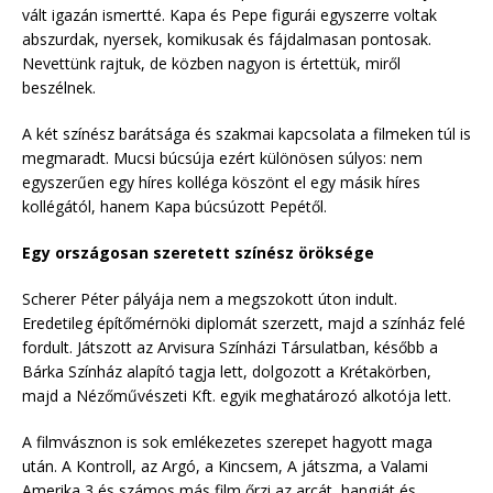
vált igazán ismertté. Kapa és Pepe figurái egyszerre voltak
abszurdak, nyersek, komikusak és fájdalmasan pontosak.
Nevettünk rajtuk, de közben nagyon is értettük, miről
beszélnek.
A két színész barátsága és szakmai kapcsolata a filmeken túl is
megmaradt. Mucsi búcsúja ezért különösen súlyos: nem
egyszerűen egy híres kolléga köszönt el egy másik híres
kollégától, hanem Kapa búcsúzott Pepétől.
Egy országosan szeretett színész öröksége
Scherer Péter pályája nem a megszokott úton indult.
Eredetileg építőmérnöki diplomát szerzett, majd a színház felé
fordult. Játszott az Arvisura Színházi Társulatban, később a
Bárka Színház alapító tagja lett, dolgozott a Krétakörben,
majd a Nézőművészeti Kft. egyik meghatározó alkotója lett.
A filmvásznon is sok emlékezetes szerepet hagyott maga
után. A Kontroll, az Argó, a Kincsem, A játszma, a Valami
Amerika 3 és számos más film őrzi az arcát, hangját és