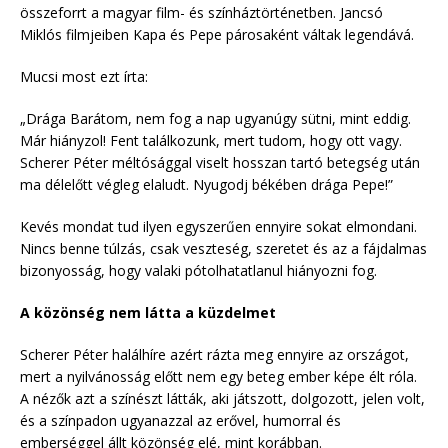
összeforrt a magyar film- és színháztörténetben. Jancsó
Miklós filmjeiben Kapa és Pepe párosaként váltak legendává.
Mucsi most ezt írta:
„Drága Barátom, nem fog a nap ugyanúgy sütni, mint eddig.
Már hiányzol! Fent találkozunk, mert tudom, hogy ott vagy.
Scherer Péter méltósággal viselt hosszan tartó betegség után
ma délelőtt végleg elaludt. Nyugodj békében drága Pepe!”
Kevés mondat tud ilyen egyszerűen ennyire sokat elmondani.
Nincs benne túlzás, csak veszteség, szeretet és az a fájdalmas
bizonyosság, hogy valaki pótolhatatlanul hiányozni fog.
A közönség nem látta a küzdelmet
Scherer Péter halálhíre azért rázta meg ennyire az országot,
mert a nyilvánosság előtt nem egy beteg ember képe élt róla.
A nézők azt a színészt látták, aki játszott, dolgozott, jelen volt,
és a színpadon ugyanazzal az erővel, humorral és
emberséggel állt közönség elé, mint korábban.