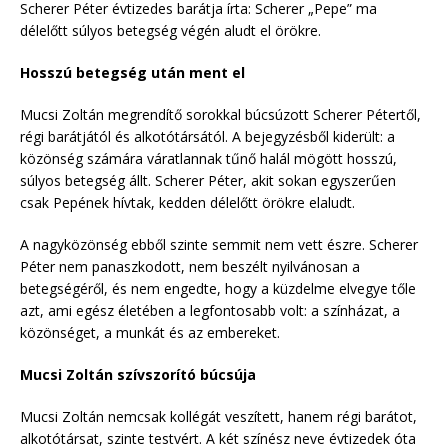
Scherer Péter évtizedes barátja írta: Scherer „Pepe” ma
délelőtt súlyos betegség végén aludt el örökre.
Hosszú betegség után ment el
Mucsi Zoltán megrendítő sorokkal búcsúzott Scherer Pétertől,
régi barátjától és alkotótársától. A bejegyzésből kiderült: a
közönség számára váratlannak tűnő halál mögött hosszú,
súlyos betegség állt. Scherer Péter, akit sokan egyszerűen
csak Pepének hívtak, kedden délelőtt örökre elaludt.
A nagyközönség ebből szinte semmit nem vett észre. Scherer
Péter nem panaszkodott, nem beszélt nyilvánosan a
betegségéről, és nem engedte, hogy a küzdelme elvegye tőle
azt, ami egész életében a legfontosabb volt: a színházat, a
közönséget, a munkát és az embereket.
Mucsi Zoltán szívszorító búcsúja
Mucsi Zoltán nemcsak kollégát veszített, hanem régi barátot,
alkotótársat, szinte testvért. A két színész neve évtizedek óta